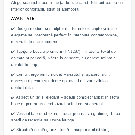
Alege scaunul modern tapițat boucle sand Belmont pentru un
interior confortabil, stilat și atemporal.
AVANTAJE
✔️ Design modern și sculptural – formele rotunjite și liniile
elegante se integrează perfect în interioare contemporane,
minimaliste sau moderne.
✔️ Tapițerie boucle premium (HN1287) – material textil de
calitate superioară, plăcut la atingere, cu aspect rafinat și
durabil în timp.
✔️ Confort ergonomic ridicat – șezutul și spătarul sunt
concepute pentru susținere optimă și utilizare zilnică
confortabilă.
✔️ Aspect unitar și elegant – scaun complet tapițat în stofă
boucle, pentru un efect vizual sofisticat și coerent.
✔️ Versatilitate în utilizare – ideal pentru living, dining, birou,
spații de recepție sau zone lounge.
✔️ Structură solidă și rezistentă – asigură stabilitate și