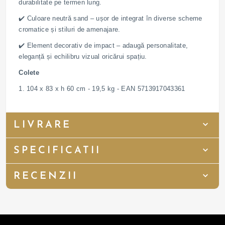
durabilitate pe termen lung.
✔️ Culoare neutră sand – ușor de integrat în diverse scheme
cromatice și stiluri de amenajare.
✔️ Element decorativ de impact – adaugă personalitate,
eleganță și echilibru vizual oricărui spațiu.
Colete
1. 104 x 83 x h 60 cm - 19,5 kg - EAN 5713917043361
LIVRARE
SPECIFICATII
RECENZII