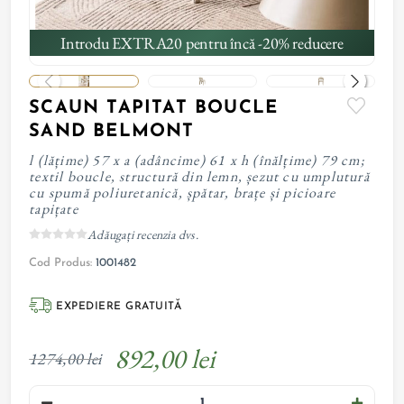
Introdu EXTRA20 pentru încă -20% reducere
SCAUN TAPITAT BOUCLE
SAND BELMONT
l (lățime) 57 x a (adâncime) 61 x h (înălțime) 79 cm;
textil boucle, structură din lemn, șezut cu umplutură
cu spumă poliuretanică, șpătar, brațe și picioare
tapițate
Adăugați recenzia dvs.
Cod Produs:
1001482
EXPEDIERE GRATUITĂ
892,00 lei
1274,00 lei