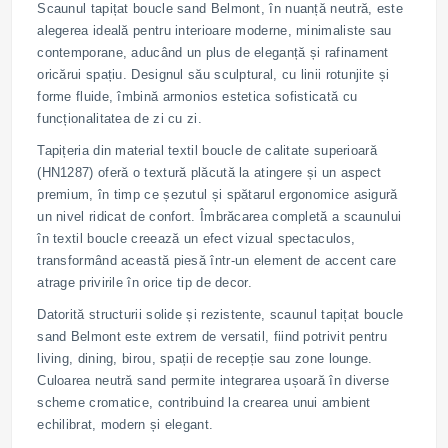
Scaunul tapițat boucle sand Belmont, în nuanță neutră, este
alegerea ideală pentru interioare moderne, minimaliste sau
contemporane, aducând un plus de eleganță și rafinament
oricărui spațiu. Designul său sculptural, cu linii rotunjite și
forme fluide, îmbină armonios estetica sofisticată cu
funcționalitatea de zi cu zi.
Tapițeria din material textil boucle de calitate superioară
(HN1287) oferă o textură plăcută la atingere și un aspect
premium, în timp ce șezutul și spătarul ergonomice asigură
un nivel ridicat de confort. Îmbrăcarea completă a scaunului
în textil boucle creează un efect vizual spectaculos,
transformând această piesă într-un element de accent care
atrage privirile în orice tip de decor.
Datorită structurii solide și rezistente, scaunul tapițat boucle
sand Belmont este extrem de versatil, fiind potrivit pentru
living, dining, birou, spații de recepție sau zone lounge.
Culoarea neutră sand permite integrarea ușoară în diverse
scheme cromatice, contribuind la crearea unui ambient
echilibrat, modern și elegant.