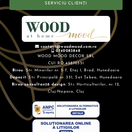
SERVICIU CLIENȚI
contact@woodmood.com.ro
0740083848
WOOD MOOD DECOR SRL
CUI RO 45870351
Birou
: Str. Minerilor nr. 5-7, Etaj 1, Brad, Hunedoara
Depozit
: Str. Principală nr. 351, Sat Țebea, Hunedoara
Birou consultanță design
: Str. Horticultorilor, nr. 12,
Cluj-Napoca, Cluj