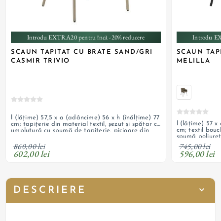
Introdu EXTRA20 pentru încă -20% reducere
Introdu E
SCAUN TAPITAT CU BRATE SAND/GRI
SCAUN TAP
CASMIR TRIVIO
MELILLA
l (lățime) 57,5 x a (adâncime) 56 x h (înălțime) 77
l (lățime) 57 x
cm; tapițerie din material textil, șezut și spătar cu
cm; textil bouc
umplutură cu spumă de tapițerie, picioare din
spumă poliuret
metal cu finisaj de culoare gri cașmir
din oțel vopsi
860,00 lei
745,00 lei
602,00 lei
596,00 lei
DESCRIERE