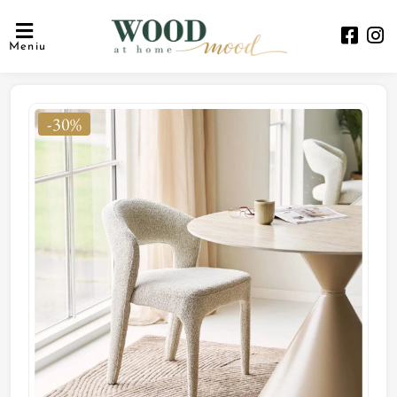
Meniu
-30%