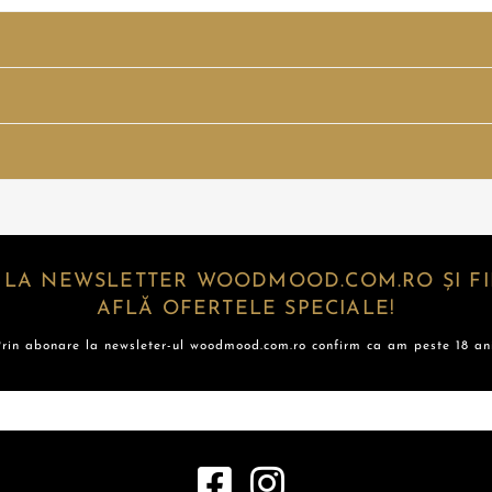
 LA NEWSLETTER WOODMOOD.COM.RO ȘI FII
AFLĂ OFERTELE SPECIALE!
Prin abonare la newsleter-ul woodmood.com.ro confirm ca am peste 18 ani