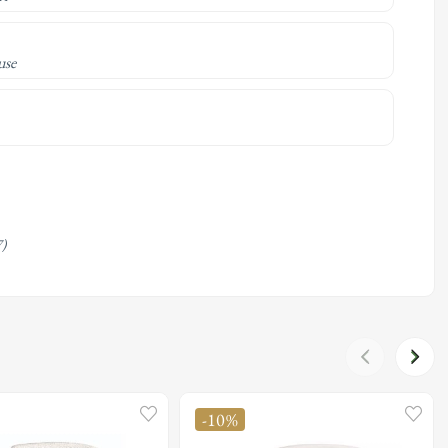
use
7)
-10%