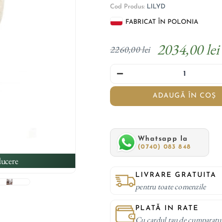
Cod Produs:
LILYD
FABRICAT ÎN POLONIA
2034,00 lei
2260,00 lei
ADAUGĂ ÎN COȘ
Whatsapp la
(0740) 083 848
ucere
LIVRARE GRATUITA
pentru toate comenzile
PLATĂ IN RATE
Cu cardul tau de cumparatu