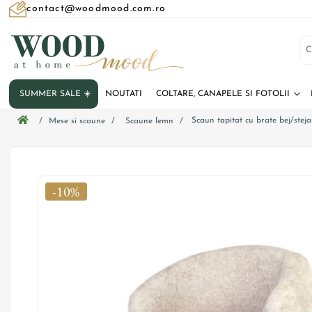
contact@woodmood.com.ro
SUMMER SALE ☀️
NOUTATI
COLTARE, CANAPELE SI FOTOLII
Scaun tapitat cu brate bej/steja
/
Mese si scaune
/
Scaune lemn
/
-10%