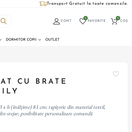
Transport Gratuit la toate comenzile.
0
0
CONT
FAVORITE
COȘ
DORMITOR COPII
OUTLET
TAT CU BRATE
LILY
 x h (înălțime) 81 cm; tapițerie din material textil,
din stejar; posibilitate personalizare comandă