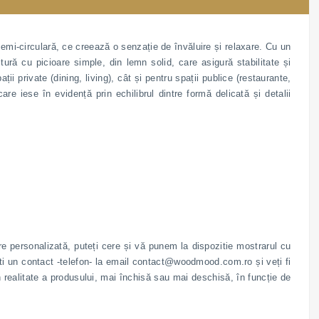
e semi-circulară, ce creează o senzație de învăluire și relaxare. Cu un
tură cu picioare simple, din lemn solid, care asigură stabilitate și
ații private (dining, living), cât și pentru spații publice (restaurante,
re iese în evidență prin echilibrul dintre formă delicată și detalii
re personalizată, puteți cere și vă punem la dispozitie mostrarul cu
ati un contact -telefon- la email
contact@woodmood.com.ro
și veți fi
n realitate a produsului, mai închisă sau mai deschisă, în funcție de