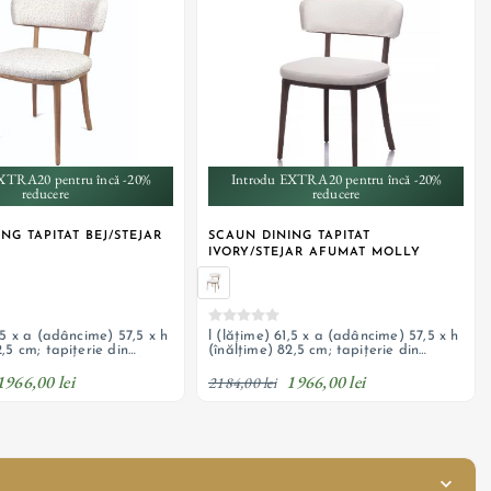
XTRA20 pentru încă -20%
Introdu EXTRA20 pentru încă -20%
reducere
reducere
NG TAPITAT BEJ/STEJAR
SCAUN DINING TAPITAT
IVORY/STEJAR AFUMAT MOLLY
1,5 x a (adâncime) 57,5 x h
l (lățime) 61,5 x a (adâncime) 57,5 x h
2,5 cm; tapițerie din
(înălțime) 82,5 cm; tapițerie din
il, picioare și cadru din
material textil, picioare și cadru din
1966,00 lei
1966,00 lei
 posibilitate personalizare
stejar afumat; posibilitate
2184,00 lei
personalizare comandă