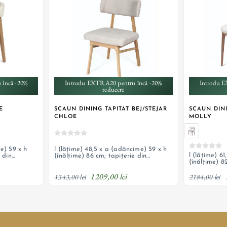
 încă -20%
Introdu EXTRA20 pentru încă -20%
Introdu E
reducere
E
SCAUN DINING TAPITAT BEJ/STEJAR
SCAUN DINI
CHLOE
MOLLY
e) 59 x h
l (lățime) 48,5 x a (adâncime) 59 x h
l (lățime) 6
 din
(înălțime) 86 cm; tapițerie din
(înălțime) 8
i brațe din
material textil, picioare și cadru din
material text
personalizare
stejar natur; posibilitate personalizare
1209,00 lei
stejar natur;
comandă
1343,00 lei
2184,00 lei
comandă