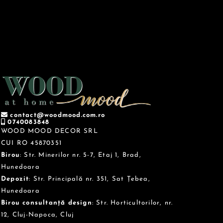
contact@woodmood.com.ro
0740083848
WOOD MOOD DECOR SRL
CUI RO 45870351
Birou
: Str. Minerilor nr. 5-7, Etaj 1, Brad,
Hunedoara
Depozit
: Str. Principală nr. 351, Sat Țebea,
Hunedoara
Birou consultanță design
: Str. Horticultorilor, nr.
12, Cluj-Napoca, Cluj