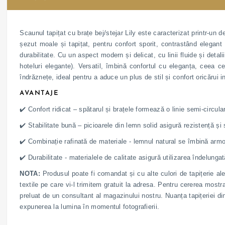
Scaunul tapițat cu brațe bej/stejar Lily este caracterizat printr-un d
șezut moale și tapițat, pentru confort sporit, contrastând elegant 
durabilitate. Cu un aspect modern și delicat, cu linii fluide și detalii
hoteluri elegante). Versatil, îmbină confortul cu eleganța, ceea ce
îndrăznețe, ideal pentru a aduce un plus de stil și confort oricărui in
AVANTAJE
✔️ Confort ridicat – spătarul și brațele formează o linie semi-circula
✔️ Stabilitate bună – picioarele din lemn solid asigură rezistență și s
✔️ Combinație rafinată de materiale - lemnul natural se îmbină armo
✔️ Durabilitate - materialele de calitate asigură utilizarea îndelunga
NOTA:
Produsul poate fi comandat și cu alte culori de tapițerie al
textile pe care vi-l trimitem gratuit la adresa. Pentru cererea mostra
preluat de un consultant al magazinului nostru. Nuanța tapițeriei di
expunerea la lumina în momentul fotografierii.