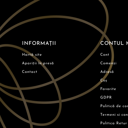
INFORMAȚII
CONTUL 
Hartă site
Cont
Apariții în presă
Comenzi
Contact
Adresă
Coș
Favorite
GDPR
Politică de co
Termeni si con
Politica Retur