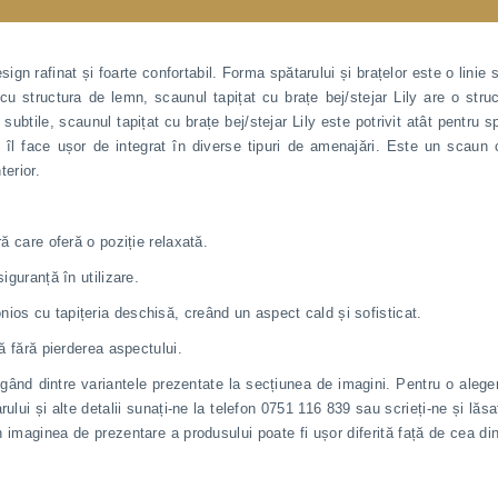
esign rafinat și foarte confortabil. Forma spătarului și brațelor este o lini
cu structura de lemn, scaunul tapițat cu brațe bej/stejar Lily are o struc
 subtile, scaunul tapițat cu brațe bej/stejar Lily este potrivit atât pentru sp
 îl face ușor de integrat în diverse tipuri de amenajări. Este un scaun ca
terior.
ră care oferă o poziție relaxată.
iguranță în utilizare.
nios cu tapițeria deschisă, creând un aspect cald și sofisticat.
tă fără pierderea aspectului.
egând dintre variantele prezentate la secțiunea de imagini. Pentru o alege
rului și alte detalii sunați-ne la telefon 0751 116 839 sau scrieți-ne și lăs
n imaginea de prezentare a produsului poate fi ușor diferită față de cea di