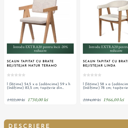
Introdu EXTRA20 pentru încă -20%
Introdu EXTRA20 pentru
reducere
reducere
SCAUN TAPITAT CU BRATE
SCAUN TAPITAT CU BRAT
BEJ/STEJAR NATUR TERAMO
BEJ/STEJAR LINDA
l (lățime) 54,5 x a (adâncime) 59 x h
l (lățime) 58 x a (adâncim
(înălțime) 83,5 cm; tapițerie din
(înălțime) 78 cm; tapițerie
material textil, picioare și brațe din
material textil, picioare ș
stejar natur; posibilitate personalizare
stejar natur; posibilitate 
1730,00 lei
1966,00 lei
comandă
comandă
1922,00 lei
2184,00 lei
DESCRIERE