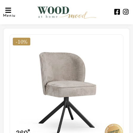
Meniu
-10%