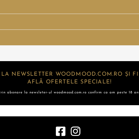
 LA NEWSLETTER WOODMOOD.COM.RO ȘI FII
AFLĂ OFERTELE SPECIALE!
Prin abonare la newsleter-ul woodmood.com.ro confirm ca am peste 18 ani