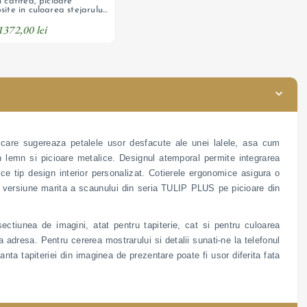
n catifea, picioare
site in culoarea stejarului
1372,00 lei
 care sugereaza petalele usor desfacute ale unei lalele, asa cum
 lemn si picioare metalice. Designul atemporal permite integrarea
rice tip design interior personalizat. Cotierele ergonomice asigura o
 ca versiune marita a scaunului din seria TULIP PLUS pe picioare din
sectiunea de imagini, atat pentru tapiterie, cat si pentru culoarea
la adresa. Pentru cererea mostrarului si detalii sunati-ne la telefonul
uanta tapiteriei din imaginea de prezentare poate fi usor diferita fata