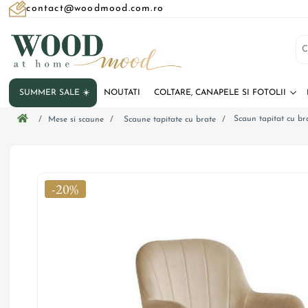
contact@woodmood.com.ro
SUMMER SALE ☀️
NOUTATI
COLTARE, CANAPELE SI FOTOLII
Scaun tapitat cu br
/
Mese si scaune
/
Scaune tapitate cu brate
/
-20%