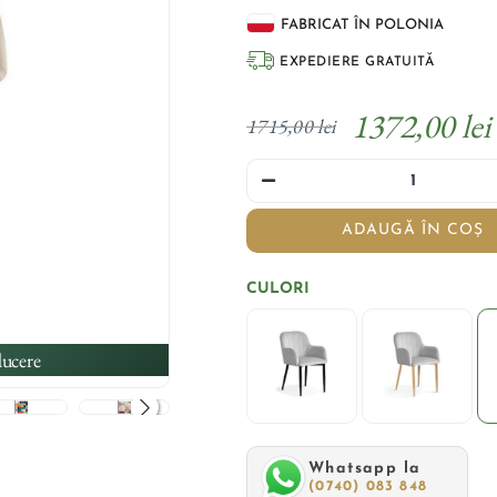
FABRICAT ÎN POLONIA
EXPEDIERE GRATUITĂ
1372,00 lei
1715,00 lei
ADAUGĂ ÎN COȘ
CULORI
ucere
Whatsapp la
(0740) 083 848