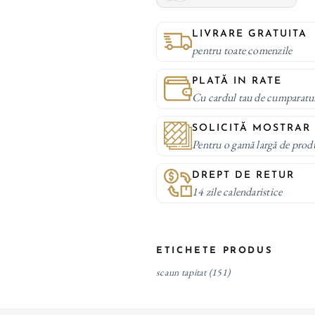
LIVRARE GRATUITA
pentru toate comenzile
PLATĂ IN RATE
Cu cardul tau de cumparatu
SOLICITĂ MOSTRAR
Pentru o gamă largă de prod
DREPT DE RETUR
14 zile calendaristice
ETICHETE PRODUS
scaun tapitat
(151)