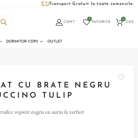
Transport Gratuit la toate comenzile.
0
0
CONT
FAVORITE
COȘ
DORMITOR COPII
OUTLET
TAT CU BRATE NEGRU
UCCINO TULIP
etalice vopsite negru cu auriu la varfuri