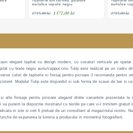
oare
Tapiterie din catifea, picioare
Tapiterie di
metalice vopsite negru
metalice vop
natur
1372,00 lei
1715,00 lei
1715,00 lei
caun elegant tapitat cu design modern, cu cusaturi verticale pe spatar
itat cu brate negru auriu/cappuccino Tulip este realizat pe un cadru din
diverse culori de tapiterie si finisaj pentru picioare il recomanda pentru o
 rezistent. Modelul Tulip este disponibil si sub forma de scaun de bar si
i alte finisaje pentru picioare alegand dintre variantele prezentate la 
si va punem la dispozitie mostrarul cu textile pe care vi-l trimitem gratuit 
ndicata in site si veti fi preluat de un consultant al magazinului nostru. N
functie de expunerea la lumina a produsului in momentul fotografierii.