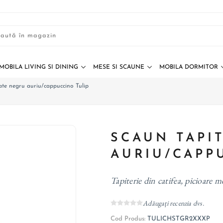
MOBILA LIVING SI DINING
MESE SI SCAUNE
MOBILA DORMITOR
ate negru auriu/cappuccino Tulip
SCAUN TAPI
AURIU/CAPP
Tapiterie din catifea, picioare m
Adăugați recenzia dvs.
Cod Produs:
TULICHSTGR2XXXP