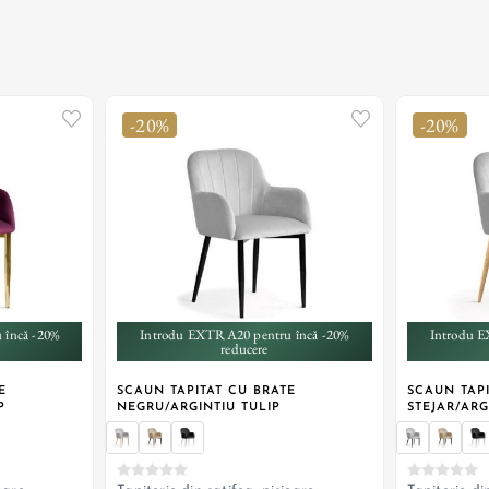
-20%
-20%
+ 1
 încă -20%
Introdu EXTRA20 pentru încă -20%
Introdu E
reducere
E
SCAUN TAPITAT CU BRATE
SCAUN TAPI
P
NEGRU/ARGINTIU TULIP
STEJAR/ARG