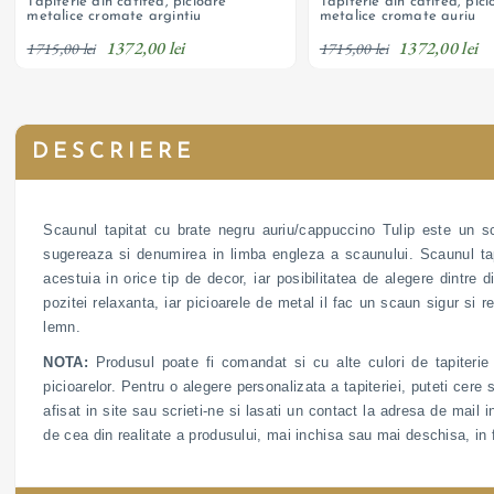
Tapiterie din catifea, picioare
Tapiterie din catifea, pici
metalice cromate argintiu
metalice cromate auriu
1372,00 lei
1372,00 lei
1715,00 lei
1715,00 lei
DESCRIERE
Scaunul tapitat cu brate negru auriu/cappuccino Tulip este un s
sugereaza si denumirea in limba engleza a scaunului. Scaunul tap
acestuia in orice tip de decor, iar posibilitatea de alegere dintre 
pozitei relaxanta, iar picioarele de metal il fac un scaun sigur si
lemn.
NOTA:
Produsul poate fi comandat si cu alte culori de tapiterie s
picioarelor. Pentru o alegere personalizata a tapiteriei, puteti cere 
afisat in site sau scrieti-ne si lasati un contact la adresa de mail i
de cea din realitate a produsului, mai inchisa sau mai deschisa, in 