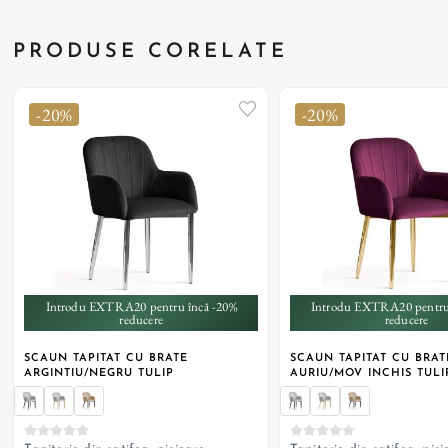
PRODUSE CORELATE
-20%
-20%
+ 1
+ 1
Introdu EXTRA20 pentru încă -20%
Introdu EXTRA20 pentru
reducere
reducere
SCAUN TAPITAT CU BRATE
SCAUN TAPITAT CU BRAT
ARGINTIU/NEGRU TULIP
AURIU/MOV INCHIS TULI