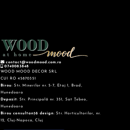
contact@woodmood.com.ro
0740083848
WOOD MOOD DECOR SRL
CUI RO 45870351
Birou
: Str. Minerilor nr. 5-7, Etaj 1, Brad,
Hunedoara
Depozit
: Str. Principală nr. 351, Sat Țebea,
Hunedoara
Birou consultanță design
: Str. Horticultorilor, nr.
12, Cluj-Napoca, Cluj