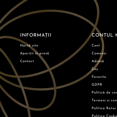
INFORMAȚII
CONTUL 
Hartă site
Cont
Apariții în presă
Comenzi
Contact
Adresă
Coș
Favorite
GDPR
Politică de co
Termeni si con
Politica Retur
Politica Cooki