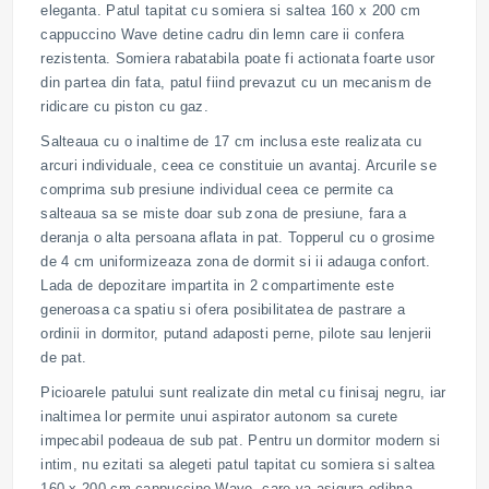
eleganta. Patul tapitat cu somiera si saltea 160 x 200 cm
cappuccino Wave detine cadru din lemn care ii confera
rezistenta. Somiera rabatabila poate fi actionata foarte usor
din partea din fata, patul fiind prevazut cu un mecanism de
ridicare cu piston cu gaz.
Salteaua cu o inaltime de 17 cm inclusa este realizata cu
arcuri individuale, ceea ce constituie un avantaj. Arcurile se
comprima sub presiune individual ceea ce permite ca
salteaua sa se miste doar sub zona de presiune, fara a
deranja o alta persoana aflata in pat. Topperul cu o grosime
de 4 cm uniformizeaza zona de dormit si ii adauga confort.
Lada de depozitare impartita in 2 compartimente este
generoasa ca spatiu si ofera posibilitatea de pastrare a
ordinii in dormitor, putand adaposti perne, pilote sau lenjerii
de pat.
Picioarele patului sunt realizate din metal cu finisaj negru, iar
inaltimea lor permite unui aspirator autonom sa curete
impecabil podeaua de sub pat. Pentru un dormitor modern si
intim, nu ezitati sa alegeti patul tapitat cu somiera si saltea
160 x 200 cm cappuccino Wave, care va asigura odihna