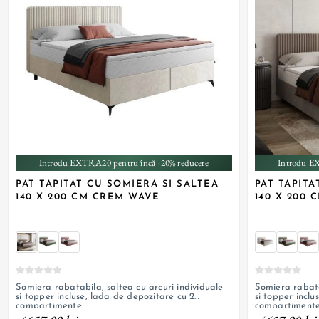
+ 2
Introdu EXTRA20 pentru încă -20% reducere
Introdu E
PAT TAPITAT CU SOMIERA SI SALTEA
PAT TAPITA
140 X 200 CM CREM WAVE
140 X 200
Somiera rabatabila, saltea cu arcuri individuale
Somiera rabata
si topper incluse, lada de depozitare cu 2
si topper inclu
compartimente
compartiment