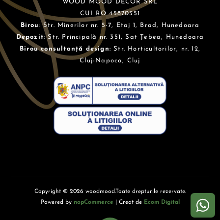
WOOD MOOD DECOR SRL
CUI RO 45870351
Birou
: Str. Minerilor nr. 5-7, Etaj 1, Brad, Hunedoara
Depozit
: Str. Principală nr. 351, Sat Țebea, Hunedoara
Birou consultanță design
: Str. Horticultorilor, nr. 12,
Cluj-Napoca, Cluj
Copyright © 2026 woodmood.Toate drepturile rezervate.
Powered by
nopCommerce
| Creat de
Ecom Digital