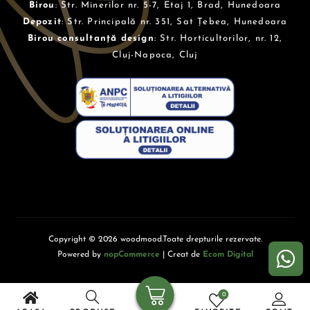
Birou
: Str. Minerilor nr. 5-7, Etaj 1, Brad, Hunedoara
Depozit
: Str. Principală nr. 351, Sat Țebea, Hunedoara
Birou consultanță design
: Str. Horticultorilor, nr. 12,
Cluj-Napoca, Cluj
Copyright © 2026 woodmood.Toate drepturile rezervate.
Powered by
nopCommerce
| Creat de
Ecom Digital
0