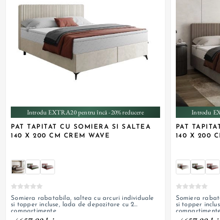
+ 2
Introdu EXTRA20 pentru încă -20% reducere
Introdu E
PAT TAPITAT CU SOMIERA SI SALTEA
PAT TAPITA
140 X 200 CM CREM WAVE
140 X 200
Somiera rabatabila, saltea cu arcuri individuale
Somiera rabata
si topper incluse, lada de depozitare cu 2
si topper inclu
compartimente
compartiment