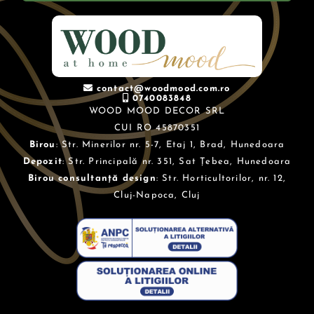
contact@woodmood.com.ro
0740083848
WOOD MOOD DECOR SRL
CUI RO 45870351
Birou
: Str. Minerilor nr. 5-7, Etaj 1, Brad, Hunedoara
Depozit
: Str. Principală nr. 351, Sat Țebea, Hunedoara
Birou consultanță design
: Str. Horticultorilor, nr. 12,
Cluj-Napoca, Cluj