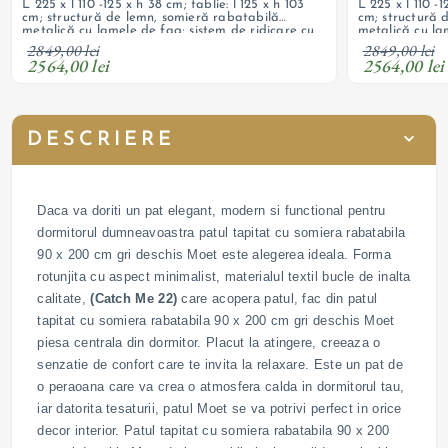
L 225 x l 110 -125 x h 38 cm; tablie: l 125 x h 103
L 225 x l 110 -1
cm; structură de lemn, somieră rabatabilă
cm; structură 
metalică cu lamele de fag; sistem de ridicare cu
metalică cu la
pistoane pe gaz; ladă de depozitare, tapițerie
pistoane pe ga
2849,00 lei
2849,00 lei
din material textil bucle; necesită saltea
din material te
2564,00 lei
2564,00 lei
DESCRIERE
Daca va doriti un pat elegant, modern si functional pentru
dormitorul dumneavoastra patul tapitat cu somiera rabatabila
90 x 200 cm gri deschis Moet este alegerea ideala. Forma
rotunjita cu aspect minimalist, materialul textil bucle de inalta
calitate,
(Catch Me 22)
care acopera patul, fac din patul
tapitat cu somiera rabatabila 90 x 200 cm gri deschis Moet
piesa centrala din dormitor. Placut la atingere, creeaza o
senzatie de confort care te invita la relaxare. Este un pat de
o peraoana care va crea o atmosfera calda in dormitorul tau,
iar datorita tesaturii, patul Moet se va potrivi perfect in orice
decor interior. Patul tapitat cu somiera rabatabila 90 x 200