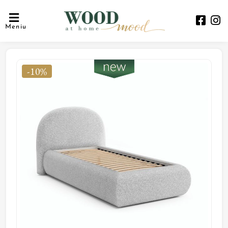
Meniu
-10%