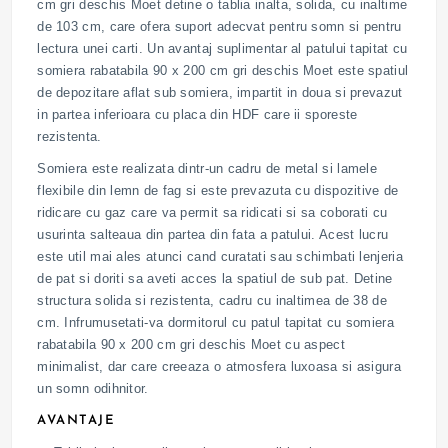
cm gri deschis Moet detine o tablia inalta, solida, cu inaltime
de 103 cm, care ofera suport adecvat pentru somn si pentru
lectura unei carti. Un avantaj suplimentar al patului tapitat cu
somiera rabatabila 90 x 200 cm gri deschis Moet este spatiul
de depozitare aflat sub somiera, impartit in doua si prevazut
in partea inferioara cu placa din HDF care ii sporeste
rezistenta.
Somiera este realizata dintr-un cadru de metal si lamele
flexibile din lemn de fag si este prevazuta cu dispozitive de
ridicare cu gaz care va permit sa ridicati si sa coborati cu
usurinta salteaua din partea din fata a patului. Acest lucru
este util mai ales atunci cand curatati sau schimbati lenjeria
de pat si doriti sa aveti acces la spatiul de sub pat. Detine
structura solida si rezistenta, cadru cu inaltimea de 38 de
cm. Infrumusetati-va dormitorul cu patul tapitat cu somiera
rabatabila 90 x 200 cm gri deschis Moet cu aspect
minimalist, dar care creeaza o atmosfera luxoasa si asigura
un somn odihnitor.
AVANTAJE