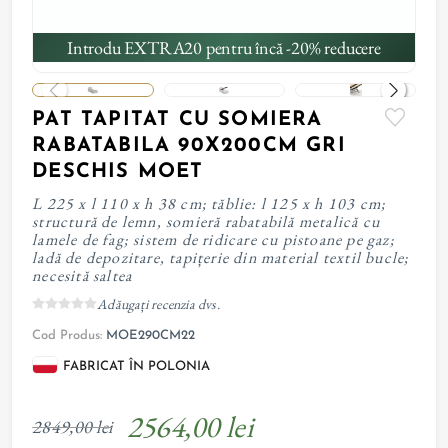
Introdu EXTRA20 pentru încă -20% reducere
PAT TAPITAT CU SOMIERA
RABATABILA 90X200CM GRI
DESCHIS MOET
L 225 x l 110 x h 38 cm; tăblie: l 125 x h 103 cm;
structură de lemn, somieră rabatabilă metalică cu
lamele de fag; sistem de ridicare cu pistoane pe gaz;
ladă de depozitare, tapițerie din material textil bucle;
necesită saltea
Adăugați recenzia dvs.
Cod Produs:
MOE290CM22
FABRICAT ÎN POLONIA
2564,00 lei
2849,00 lei