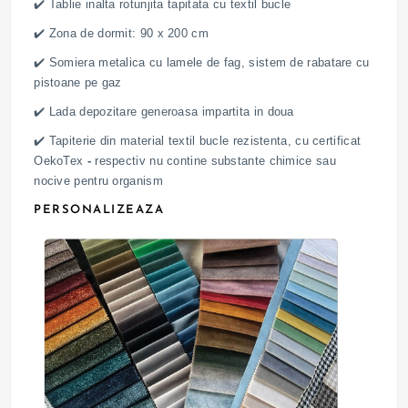
✔️ Tablie inalta rotunjita tapitata cu textil bucle
✔️ Zona de dormit: 90 x 200 cm
✔️ Somiera metalica cu lamele de fag, sistem de rabatare cu
pistoane pe gaz
✔️ Lada depozitare generoasa impartita in doua
✔️ Tapiterie din material textil bucle rezistenta, cu certificat
OekoTex
-
respectiv
nu contine substante chimice sau
nocive pentru organism
PERSONALIZEAZA