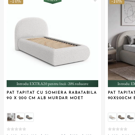
-10%
-10%
+ 1
Introdu EXTRA20 pentru încă -20% reducere
Introdu E
PAT TAPITAT CU SOMIERA RABATABILA
PAT TAPIT
90 X 200 CM ALB MURDAR MOET
90X200CM 