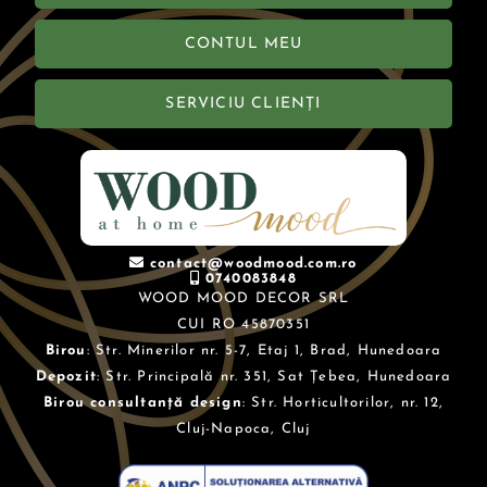
CONTUL MEU
SERVICIU CLIENȚI
contact@woodmood.com.ro
0740083848
WOOD MOOD DECOR SRL
CUI RO 45870351
Birou
: Str. Minerilor nr. 5-7, Etaj 1, Brad, Hunedoara
Depozit
: Str. Principală nr. 351, Sat Țebea, Hunedoara
Birou consultanță design
: Str. Horticultorilor, nr. 12,
Cluj-Napoca, Cluj