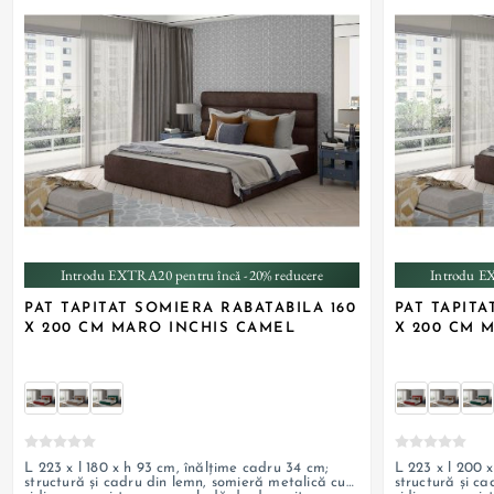
+ 3
Introdu EXTRA20 pentru încă -20% reducere
Introdu E
PAT TAPITAT SOMIERA RABATABILA 160
PAT TAPITA
X 200 CM MARO INCHIS CAMEL
X 200 CM 
L 223 x l 180 x h 93 cm, înălțime cadru 34 cm;
L 223 x l 200 
structură și cadru din lemn, somieră metalică cu
structură și c