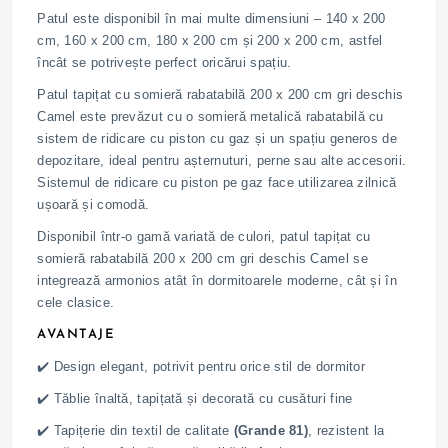
Patul este disponibil în mai multe dimensiuni – 140 x 200
cm, 160 x 200 cm, 180 x 200 cm și 200 x 200 cm, astfel
încât se potrivește perfect oricărui spațiu.
Patul tapițat cu somieră rabatabilă 200 x 200 cm gri deschis
Camel este prevăzut cu o somieră metalică rabatabilă cu
sistem de ridicare cu piston cu gaz și un spațiu generos de
depozitare, ideal pentru așternuturi, perne sau alte accesorii.
Sistemul de ridicare cu piston pe gaz face utilizarea zilnică
ușoară și comodă.
Disponibil într-o gamă variată de culori, patul tapițat cu
somieră rabatabilă 200 x 200 cm gri deschis Camel se
integrează armonios atât în dormitoarele moderne, cât și în
cele clasice.
AVANTAJE
✔️ Design elegant, potrivit pentru orice stil de dormitor
✔️ Tăblie înaltă, tapițată și decorată cu cusături fine
✔️ Tapițerie din textil de calitate
(Grande 81)
, rezistent la