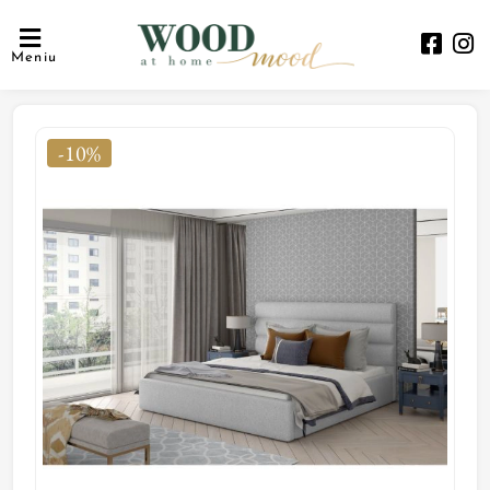
Meniu
-10%