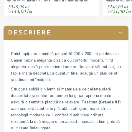
ridicare cu piston cu gaz, ladă de depozitare;
ridicare cu pis
necesită saltea
necesită salte
5048,00 lei
5246,00 lei
4543,00 lei
4721,00 lei
DESCRIERE
Patul tapițat cu somieră rabatabilă 200 x 200 cm gri deschis
Camel îmbină eleganța clasică cu confortul modern, fiind
alegerea ideală pentru orice dormitor. Designul său rafinat, cu
tăblie înaltă decorată cu cusături fine, adaugă un plus de stil
și rafinament încăperii.
Structura solidă din lemn și materialele de calitate oferă
durabilitate și confort pe termen lung, iar tapițeria moale
asigură o senzație plăcută de relaxare. Țesătura
(Grande 81)
care acoperă patul este plăcută la atingere, realizată cu
tehnologii moderne ce îi conferă durabilitate ridicată,
rezistență la scămoșare și un aspect impecabil chiar și după
o utilizare îndelungată.