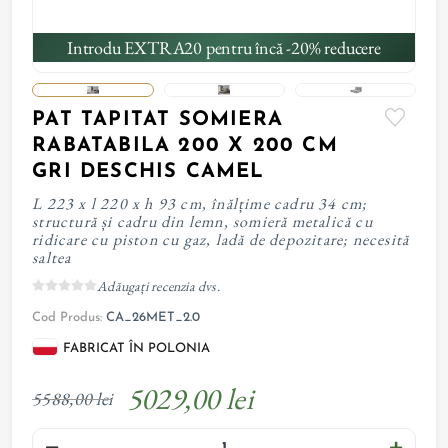
Introdu EXTRA20 pentru încă -20% reducere
PAT TAPITAT SOMIERA
RABATABILA 200 X 200 CM
GRI DESCHIS CAMEL
L 223 x l 220 x h 93 cm, înălțime cadru 34 cm;
structură și cadru din lemn, somieră metalică cu
ridicare cu piston cu gaz, ladă de depozitare; necesită
saltea
Adăugați recenzia dvs.
Cod Produs:
CA_26MET_2.0
FABRICAT ÎN POLONIA
5029,00 lei
5588,00 lei