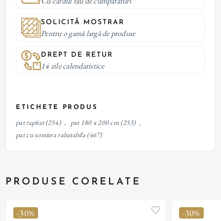
Cu cardul tau de cumparaturi
SOLICITĂ MOSTRAR
Pentru o gamă largă de produse
DREPT DE RETUR
14 zile calendaristice
ETICHETE PRODUS
pat tapitat
(254)
,
pat 180 x 200 cm
(253)
,
pat cu somiera rabatabila
(467)
PRODUSE CORELATE
-30%
-30%