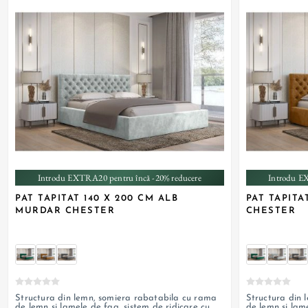
+ 1
Introdu EXTRA20 pentru încă -20% reducere
Introdu E
PAT TAPITAT 140 X 200 CM ALB
PAT TAPITA
MURDAR CHESTER
CHESTER
Structura din lemn, somiera rabatabila cu rama
Structura din 
de lemn si lamele de fag, sistem de ridicare cu
de lemn si lame