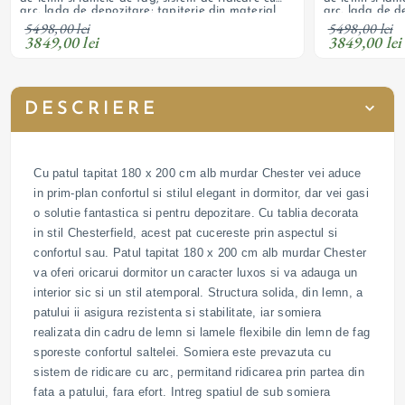
arc, lada de depozitare; tapiterie din material
arc, lada de de
textil; personalizabil
textil; personal
5498,00 lei
5498,00 lei
3849,00 lei
3849,00 lei
DESCRIERE
Cu patul tapitat 180 x 200 cm alb murdar Chester vei aduce
in prim-plan confortul si stilul elegant in dormitor, dar vei gasi
o solutie fantastica si pentru depozitare. Cu tablia decorata
in stil Chesterfield, acest pat cucereste prin aspectul si
confortul sau. Patul tapitat 180 x 200 cm alb murdar Chester
va oferi oricarui dormitor un caracter luxos si va adauga un
interior sic si un stil atemporal. Structura solida, din lemn, a
patului ii asigura rezistenta si stabilitate, iar somiera
realizata din cadru de lemn si lamele flexibile din lemn de fag
sporeste confortul saltelei. Somiera este prevazuta cu
sistem de ridicare cu arc, permitand ridicarea prin partea din
fata a patului, fara efort. Intreg spatiul de sub somiera