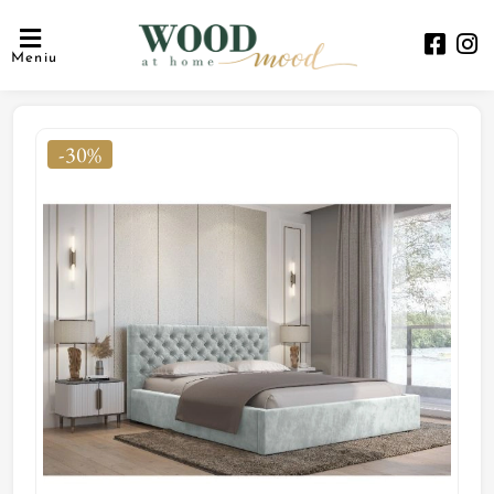
Meniu
-30%