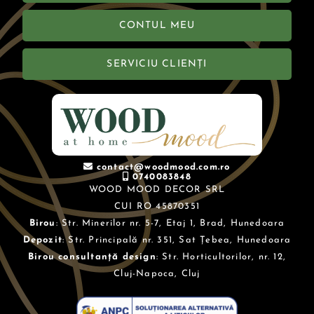
CONTUL MEU
SERVICIU CLIENȚI
contact@woodmood.com.ro
0740083848
WOOD MOOD DECOR SRL
CUI RO 45870351
Birou
: Str. Minerilor nr. 5-7, Etaj 1, Brad, Hunedoara
Depozit
: Str. Principală nr. 351, Sat Țebea, Hunedoara
Birou consultanță design
: Str. Horticultorilor, nr. 12,
Cluj-Napoca, Cluj