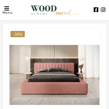
Meniu
-30%