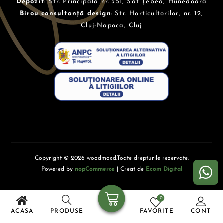
Depozit
: Str. Principală nr. 351, Sat Țebea, Hunedoara
Birou consultanță design
: Str. Horticultorilor, nr. 12,
Cluj-Napoca, Cluj
Copyright © 2026 woodmood.Toate drepturile rezervate.
Powered by
nopCommerce
| Creat de
Ecom Digital
0
ACASA
PRODUSE
FAVORITE
CONT