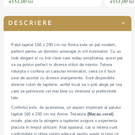
4551,00 lei
4551,00 lei
DESCRIERE
Patul tapitat 160 x 200 cm roz Amira este un pat modern,
perfect pentru un dormitor amenajat in stil minimalist. Cu un
look elegant si cu linii clare care redau simplitatea, acest pat
se va potrivi perfect in diverse stiluri de interior. Tetiera
rotunjita ii confera un caracter minimalist, ceea ce il face
usor de asortat cu diverse aranjamente. Sunt disponibile
diverse culori de tapiterie, astfel incat sa o poti alege pe cea
care se potriveste cel mai bine cu interiorul si preferintele
tale.
Confortul este, de asemenea, un aspect important al patului
tapitat 160 x 200 cm roz Amira. Tesatura
(Macau coral)
moale, placuta la atingere a tapiteriei asigura o experienta
placuta in timpul utilizarii. Atat spatarul, cat si tetiera sunt
confortabile si ofera sprijin adecvat pentru spate in timp ce