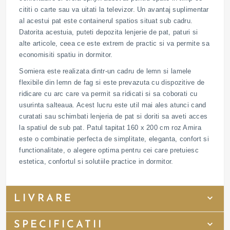
cititi o carte sau va uitati la televizor. Un avantaj suplimentar
al acestui pat este containerul spatios situat sub cadru.
Datorita acestuia, puteti depozita lenjerie de pat, paturi si
alte articole, ceea ce este extrem de practic si va permite sa
economisiti spatiu in dormitor.
Somiera este realizata dintr-un cadru de lemn si lamele
flexibile din lemn de fag si este prevazuta cu dispozitive de
ridicare cu arc care va permit sa ridicati si sa coborati cu
usurinta salteaua. Acest lucru este util mai ales atunci cand
curatati sau schimbati lenjeria de pat si doriti sa aveti acces
la spatiul de sub pat. Patul tapitat 160 x 200 cm roz Amira
este o combinatie perfecta de simplitate, eleganta, confort si
functionalitate, o alegere optima pentru cei care pretuiesc
estetica, confortul si solutiile practice in dormitor.
LIVRARE
SPECIFICATII