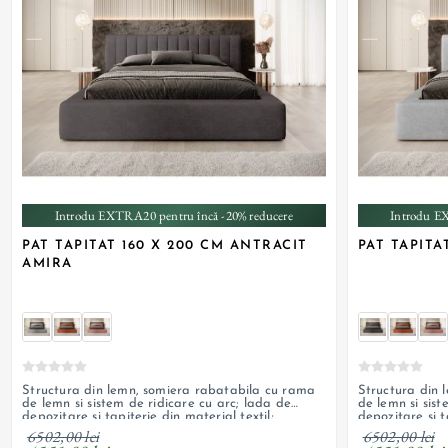
+ 3
Introdu EXTRA20 pentru încă -20% reducere
Introdu E
PAT TAPITAT 160 X 200 CM ANTRACIT
PAT TAPITA
AMIRA
Structura din lemn, somiera rabatabila cu rama
Structura din 
de lemn si sistem de ridicare cu arc; lada de
de lemn si sist
depozitare si tapiterie din material textil;
depozitare si t
personalizabil
personalizabil
6502,00 lei
6502,00 lei