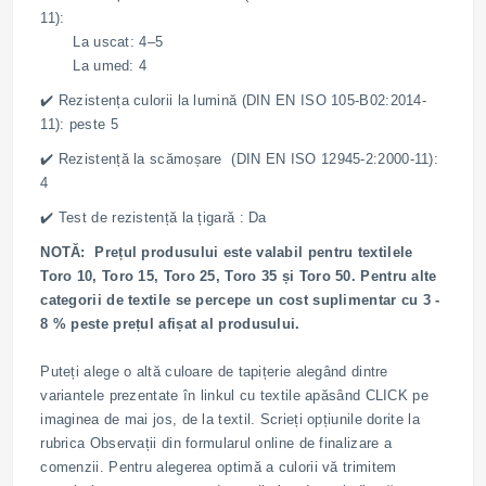
11):
La uscat: 4–5
La umed: 4
✔️ Rezistența culorii la lumină (DIN EN ISO 105-B02:2014-
11): peste 5
✔️ Rezistență la scămoșare (DIN EN ISO 12945-2:2000-11):
4
✔️ Test de rezistență la țigară : Da
NOTĂ: Prețul produsului este valabil pentru textilele
Toro 10, Toro 15, Toro 25, Toro 35 și Toro 50. Pentru alte
categorii de textile se percepe un cost suplimentar cu 3 -
8 % peste prețul afișat al produsului.
Puteți alege o altă culoare de tapițerie alegând dintre
variantele prezentate în linkul cu textile apăsând CLICK pe
imaginea de mai jos, de la textil. Scrieți opțiunile dorite la
rubrica Observații din formularul online de finalizare a
comenzii. Pentru alegerea optimă a culorii vă trimitem