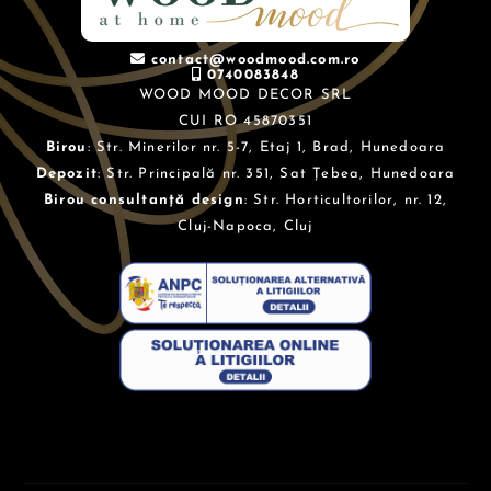
contact@woodmood.com.ro
0740083848
WOOD MOOD DECOR SRL
CUI RO 45870351
Birou
: Str. Minerilor nr. 5-7, Etaj 1, Brad, Hunedoara
Depozit
: Str. Principală nr. 351, Sat Țebea, Hunedoara
Birou consultanță design
: Str. Horticultorilor, nr. 12,
Cluj-Napoca, Cluj