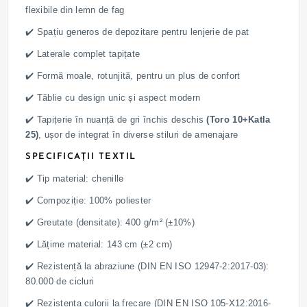
flexibile din lemn de fag
✔️ Spațiu generos de depozitare pentru lenjerie de pat
✔️ Laterale complet tapițate
✔️ Formă moale, rotunjită, pentru un plus de confort
✔️ Tăblie cu design unic și aspect modern
✔️ Tapițerie în nuanță de gri închis deschis
(Toro 10+Katla
25)
, ușor de integrat în diverse stiluri de amenajare
SPECIFICAȚII TEXTIL
✔️ Tip material: chenille
✔️ Compoziție: 100% poliester
✔️ Greutate (densitate): 400 g/m² (±10%)
✔️ Lățime material: 143 cm (±2 cm)
✔️ Rezistență la abraziune (DIN EN ISO 12947-2:2017-03):
80.000 de cicluri
✔️ Rezistența culorii la frecare (DIN EN ISO 105-X12:2016-