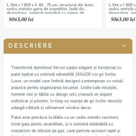
L 244 x l 209 x h 40 - 75 cm, structură din lemn,
L 244 x l 209 x
cadru metalic gata de asamblat, ladă de
cadru metalic
depozitare, somieră metalică cu sistem de
depozitare, so
ridicare cu piston cu gaz, textil chenille; picioare
ridicare cu pist
5063,00 lei
5063,00 lei
cu înălțime de 11 cm; necesită saltea
cu înălțime de 
DESCRIERE
Transformă dormitorul într-un spațiu elegant și funcțional cu
patul tapițat cu somieră rabatabilă 160x200 cm gri închis
Luxor, un model care îmbină designul contemporan cu soluții
practice pentru organizarea locuinței. Liniile sale rotunjite,
formele moi și tăblia cu design unic creează un aspect
sofisticat și primitor, în timp ce nuanța de gri închis deschis
adaugă căldură și rafinament oricărui decor.
Patul este prevăzut la tăblie cu un cadru metalic rezistent,
livrat gata pentru asamblare, și o somieră rabatabilă cu
mecanism de ridicare pe gaz, care permite accesul rapid și