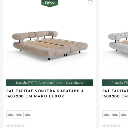
+ 1
Introdu EXTRA20 pentru încă -20% reducere
Introdu E
PAT TAPITAT SOMIERA RABATABILA
PAT TAPIT
160X200 CM MARO LUXOR
160X200 C