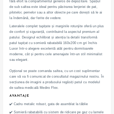
fără efort la compartimentul generos de depozitare. Spațiul
de sub saltea este ideal pentru păstrarea lenjeriei de pat,
pilotelor, pernelor sau a altor obiecte pe care dorești să le ai
la îndemână, dar ferite de vedere.
Lateralele complet tapițate și marginile rotunjite oferă un plus
de confort și siguranță, contribuind la aspectul premium al
patului. Designul echilibrat și atenția la detalii transformă
patul tapițat cu somieră rabatabilă 160x200 cm gri închis
Luxor într-o alegere excelentă atât pentru dormitoarele
moderne, cât și pentru cele amenajate într-un stil minimalist
sau elegant.
Opțional se poate comanda saltea, cu un cost suplimentar
care vă va fi comunicat de consultatul magazinului nostru. În
secțiunea de imagini a produsului regăsiți patul cu modelul
de saltea medicală Mediro Flex.
AVANTAJE
✔️ Cadru metalic robust, gata de asamblat la tăblie
✔️ Somieră rabatabilă cu sistem de ridicare pe gaz cu lamele