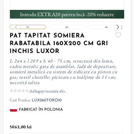
Introdu EXTRA20 pentru încă -20% reducere
PAT TAPITAT SOMIERA
RABATABILA 160X200 CM GRI
INCHIS LUXOR
L 244 x l 209 x h 40 - 75 cm, structură din lemn,
cadru metalic gata de asamblat, ladă de depozitare,
somieră metalică cu sistem de ridicare cu piston cu
gaz, textil chenille; picioare cu înălțime de 11 cm;
necesită saltea
Adăugați recenzia dvs.
Cod Produs:
LUX260TORO10
FABRICAT ÎN POLONIA
5063,00 lei