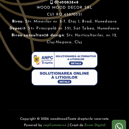
0740083848
WOOD MOOD DECOR SRL
CUI RO 45870351
Birou
: Str. Minerilor nr. 5-7, Etaj 1, Brad, Hunedoara
Depozit
: Str. Principală nr. 351, Sat Țebea, Hunedoara
Birou consultanță design
: Str. Horticultorilor, nr. 12,
Cluj-Napoca, Cluj
Copyright © 2026 woodmood.Toate drepturile rezervate.
Powered by
nopCommerce
| Creat de
Ecom Digital