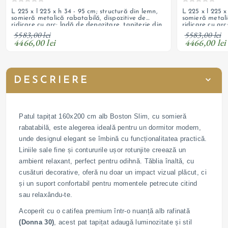
L 225 x l 225 x h 34 - 95 cm; structură din lemn,
L 225 x l 225 x
somieră metalică rabatabilă, dispozitive de
somieră metali
ridicare cu arc; ladă de depozitare, tapițerie din
ridicare cu arc
catifea; necesită saltea, personalizabil
catifea; necesi
5583,00 lei
5583,00 lei
4466,00 lei
4466,00 lei
DESCRIERE
Patul tapițat 160x200 cm alb Boston Slim, cu somieră
rabatabilă, este alegerea ideală pentru un dormitor modern,
unde designul elegant se îmbină cu funcționalitatea practică.
Liniile sale fine și contururile ușor rotunjite creează un
ambient relaxant, perfect pentru odihnă. Tăblia înaltă, cu
cusături decorative, oferă nu doar un impact vizual plăcut, ci
și un suport confortabil pentru momentele petrecute citind
sau relaxându-te.
Acoperit cu o catifea premium într-o nuanță alb rafinată
(Donna 30)
, acest pat tapițat adaugă luminozitate și stil