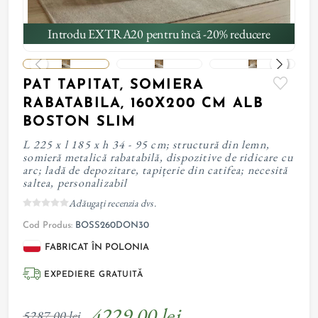
Introdu EXTRA20 pentru încă -20% reducere
PAT TAPITAT, SOMIERA
RABATABILA, 160X200 CM ALB
BOSTON SLIM
L 225 x l 185 x h 34 - 95 cm; structură din lemn,
somieră metalică rabatabilă, dispozitive de ridicare cu
arc; ladă de depozitare, tapițerie din catifea; necesită
saltea, personalizabil
Adăugați recenzia dvs.
Cod Produs:
BOSS260DON30
FABRICAT ÎN POLONIA
EXPEDIERE GRATUITĂ
4229,00 lei
5287,00 lei