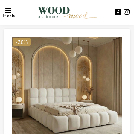
Meniu
-20%