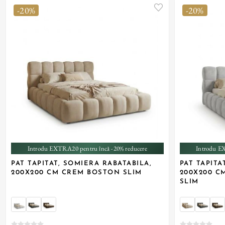
-20%
-20%
+ 1
Introdu EXTRA20 pentru încă -20% reducere
Introdu E
PAT TAPITAT, SOMIERA RABATABILA,
PAT TAPITA
200X200 CM CREM BOSTON SLIM
200X200 C
SLIM