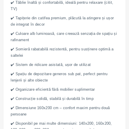
✔️ Tăblie înaltă și confortabilă, ideală pentru relaxare (citit,
TV)
✔️ Tapițerie din catifea premium, plăcută la atingere și ușor
de integrat în decor
✔️ Culoare alb luminoasă, care creează senzația de spațiu și
rafinament
✔️ Somieră rabatabilă rezistentă, pentru susținere optimă a
saltelei
✔️ Sistem de ridicare asistată, ușor de utilizat
✔️ Spațiu de depozitare generos sub pat, perfect pentru
lenjerii și alte obiecte
✔️ Organizare eficientă fără mobilier suplimentar
✔️ Construcție solidă, stabilă și durabilă în timp
✔️ Dimensiune 160x200 cm – confort maxim pentru două
persoane
✔️ Disponibil pe mai multe dimensiuni: 140x200, 160x200,