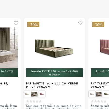
-30%
-30%
+ 3
 încă -20%
Introdu EXTRA20 pentru încă -20%
Introdu E
reducere
CM BEJ
PAT TAPITAT 160 X 200 CM VERDE
PAT TAPITA
OLIVE VEGAS VI
VEGAS VI
ama de lemn
Somiera rabatabila cu rama de lemn
Somiera rab