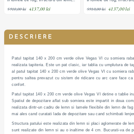
si lamele de fag; structura din lemn;
si lamele de fag; structur
sistem de ridicare cu arc; lada de
sistem de ridicare cu arc;
4137,00 lei
4137,00 lei
depozitare si tapiterie din catifea
depozitare si tapiterie di
5910,00 lei
5910,00 lei
texturata; personalizabil
texturata; personalizabil
DESCRIERE
Patul tapitat 140 x 200 cm verde olive Vegas VI cu somiera rabata
realizata tapiteria. Este un pat clasic, iar tablia cu umplutura de t
al patul tapitat 140 x 200 cm verde olive Vegas VI cu somiera raba
pentru saltea prevazut cu sistem de ridicare cu arc care face ca r
confort.
Patul tapitat 140 x 200 cm verde olive Vegas VI detine o tablie in
Spatiul de depozitare aflat sub somiera este impartit in doua comp
realizata dintr-un cadru de lemn si lamele flexibile din lemn de fag 
mai ales cand curatati lada de depozitare sau cand schimbati lenjeri
Structura patului este realizata din lemn si placi aglomerate de lem
sunt realizate din lemn si au o inaltime de 4 cm. Bucurati-va de pa