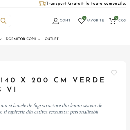
Transport Gratuit la toate comenzile.
0
0
CONT
FAVORITE
COȘ
DORMITOR COPII
OUTLET
 140 X 200 CM VERDE
 VI
mn si lamele de fag; structura din lemn; sistem de
e si tapiterie din catifea texturata; personalizabil