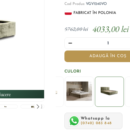
Cod Produs:
VGVI240VO
FABRICAT ÎN POLONIA
4033,00 lei
5762,00 lei
ADAUGĂ ÎN COȘ
CULORI
ucere
Whatsapp la
(0740) 083 848