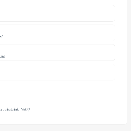
ri
use
a rabatabila
(467)