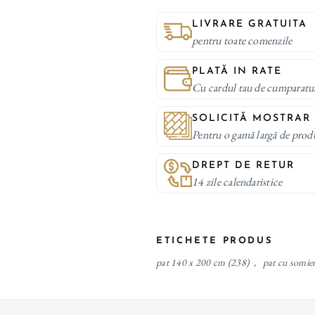
LIVRARE GRATUITA
pentru toate comenzile
PLATĂ IN RATE
Cu cardul tau de cumparatu
SOLICITĂ MOSTRAR
Pentru o gamă largă de prod
DREPT DE RETUR
14 zile calendaristice
ETICHETE PRODUS
pat 140 x 200 cm
(238)
,
pat cu somier