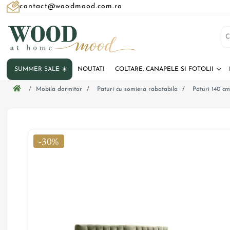
contact@woodmood.com.ro
SUMMER SALE ☀️
NOUTATI
COLTARE, CANAPELE SI FOTOLII
/
Mobila dormitor
/
Paturi cu somiera rabatabila
/
Paturi 140 c
-30%