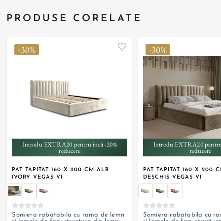
PRODUSE CORELATE
-30%
-30%
+ 3
+ 3
Introdu EXTRA20 pentru încă -20%
Introdu EXTRA20 pentru
reducere
reducere
PAT TAPITAT 160 X 200 CM ALB
PAT TAPITAT 160 X 200 
IVORY VEGAS VI
DESCHIS VEGAS VI
Somiera rabatabila cu rama de lemn
Somiera rabatabila cu r