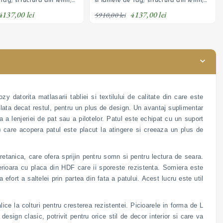
 fag; structura din lemn;
si lamele de fag; structura din lemn;
dicare cu arc; lada de
sistem de ridicare cu arc; lada de
4137,00 lei
4137,00 lei
i tapiterie din catifea
depozitare si tapiterie din catifea
5910,00 lei
ersonalizabil
texturata; personalizabil
atorita matlasarii tabliei si textilului de calitate din care este
ai lata decat restul, pentru un plus de design. Un avantaj suplimentar
a lenjeriei de pat sau a pilotelor. Patul este echipat cu un suport
)
care acopera patul este placut la atingere si creeaza un plus de
etanica, care ofera sprijin pentru somn si pentru lectura de seara.
ferioara cu placa din HDF care ii sporeste rezistenta. Somiera este
efort a saltelei prin partea din fata a patului. Acest lucru este util
ice la colturi pentru cresterea rezistentei. Picioarele in forma de L
sign clasic, potrivit pentru orice stil de decor interior si care va