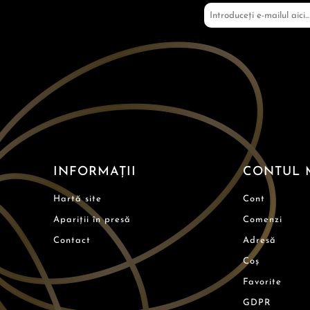
INFORMAȚII
CONTUL 
Hartă site
Cont
Apariții în presă
Comenzi
Contact
Adresă
Coș
Favorite
GDPR