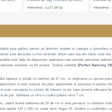
a din lemn;
si lamele de fag; structura din lemn;
si lamele de
 lada de
sistem de ridicare cu arc; lada de
sistem de ri
4137,00 lei
n catifea
depozitare si tapiterie din catifea
depozitare s
5910,00 lei
5910,00 lei
texturata; personalizabil
texturata; p
bila este perfect pentru un dormitor modern si creeaza o atmosfera cozy d
apiterie este decorata cu linii verticale, dintre care cea din mijloc este m
tabila este lada de depozitare spatioasa care permite pastrarea ordonata 
idicarea somierei sa fie usoara. Textilul catifelat
(Perfect Harmony 39
alta tapitata si solida cu inaltime de 97 cm, cu umplutura cu spuma poliur
artimente si este realizat din placi aglomerate si prevazut in partea in
si este conceputa cu sistem de ridicare cu arc care permite ridicarea fara 
a de pat. Salteaua va intra in cadrul patului circa 7 cm.
n, cadrul avand inaltimea de 30 de cm si este prevazut cu intarituri metal
tul tapitat 140 x 200 cm verde olive Vegas VI, modern si confortabil cu de