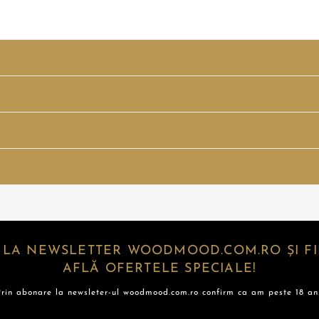
 LA NEWSLETTER WOODMOOD.COM.RO ȘI FII
AFLĂ OFERTELE SPECIALE!
Prin abonare la newsleter-ul woodmood.com.ro confirm ca am peste 18 ani