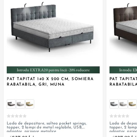
+ 6
Introdu EXTRA20 pentru încă -20% reducere
Introdu E
PAT TAPITAT 140 X 200 CM, SOMIERA
PAT TAPITA
RABATABILA, GRI, MUNA
RABATABIL
Lada de depozitare, saltea pocket springs,
Lada de depozi
topper, 2 lampi de metal reglabile, USB,
topper, 2 lamp
adaptor, picioare metalice
adaptor, picio