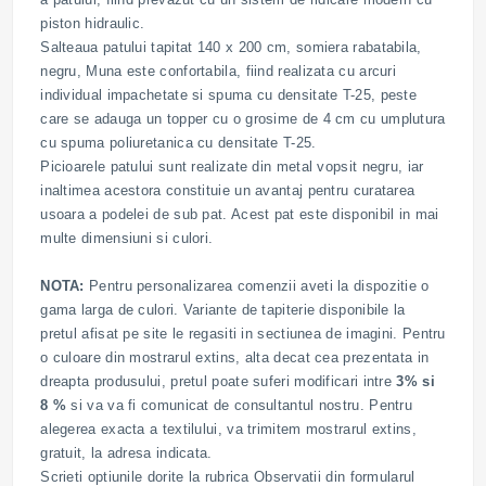
piston hidraulic.
Salteaua patului tapitat 140 x 200 cm, somiera rabatabila,
negru, Muna este confortabila, fiind realizata cu arcuri
individual impachetate si spuma cu densitate T-25, peste
care se adauga un topper cu o grosime de 4 cm cu umplutura
cu spuma poliuretanica cu densitate T-25.
Picioarele patului sunt realizate din metal vopsit negru, iar
inaltimea acestora constituie un avantaj pentru curatarea
usoara a podelei de sub pat. Acest pat este disponibil in mai
multe dimensiuni si culori.
NOTA:
Pentru personalizarea comenzii aveti la dispozitie o
gama larga de culori. Variante de tapiterie disponibile la
pretul afisat pe site le regasiti in sectiunea de imagini. Pentru
o culoare din mostrarul extins, alta decat cea prezentata in
dreapta produsului, pretul poate suferi modificari intre
3% si
8 %
si va va fi comunicat de consultantul nostru. Pentru
alegerea exacta a textilului, va trimitem mostrarul extins,
gratuit, la adresa indicata.
Scrieti optiunile dorite la rubrica Observatii din formularul