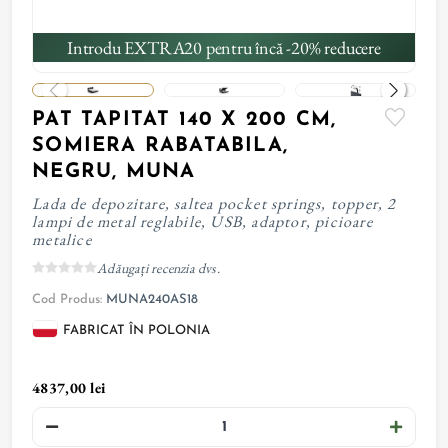
Introdu EXTRA20 pentru încă -20% reducere
PAT TAPITAT 140 X 200 CM,
SOMIERA RABATABILA,
NEGRU, MUNA
Lada de depozitare, saltea pocket springs, topper, 2
lampi de metal reglabile, USB, adaptor, picioare
metalice
Adăugați recenzia dvs.
Cod Produs:
MUNA240AS18
FABRICAT ÎN POLONIA
4837,00 lei