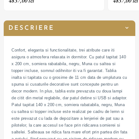
4837,00 lei
4837,00 lei
DESCRIERE
Confort, eleganta si functionalitate, trei atribute care iti
asigura o atmosfera relaxata in dormitor. Cu patul tapitat 140
x 200 cm, somiera rabatabila, negru, Muna cu saltea si
topper incluse, somnul odihnitor iti va fi garantat. Tablia
inalta si tapitata cu o grosime de 11 cm data de umplutura cu
spuma si cusaturile decorative sunt concepute pentru un
decor modern. In plus, tablia este prevazuta cu doua lampi
de citit din metal reglabile, dar patul detine si USB si adaptor.
Patul tapitat 140 x 200 cm, somiera rabatabila, negru, Muna
cu saltea si topper incluse este realizat pe cadru de lemn si
este prevazut cu lada de depozitare a lenjeriei de pat sau a
pilotelor, la care accesul se face prin ridicarea somierei si
saltelei. Salteaua se ridica fara mare efort prin partea din fata
a patului, fiind prevazut cu un sistem de ridicare modern cu