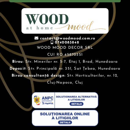
contact@woodmood.com.ro
0740083848
WOOD MOOD DECOR SRL
CUI RO 45870351
Birou
: Str. Minerilor nr. 5-7, Etaj 1, Brad, Hunedoara
Depozit
: Str. Principală nr. 351, Sat Țebea, Hunedoara
Birou consultanță design
: Str. Horticultorilor, nr. 12,
Cluj-Napoca, Cluj