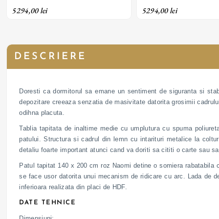
arc; ladă de depozitare și tapițerie
arc; ladă de depozitare și
5294,00 lei
5294,00 lei
din material textil; personalizabil
din material textil; person
DESCRIERE
Doresti ca dormitorul sa emane un sentiment de siguranta si stab
depozitare creeaza senzatia de masivitate datorita grosimii cadrulu
odihna placuta.
Tablia tapitata de inaltime medie cu umplutura cu spuma poliureta
patului. Structura si cadrul din lemn cu intarituri metalice la coltu
detaliu foarte important atunci cand va doriti sa cititi o carte sau sa
Patul tapitat 140 x 200 cm roz Naomi detine o somiera rabatabila cu
se face usor datorita unui mecanism de ridicare cu arc. Lada de de
inferioara realizata din placi de HDF.
DATE TEHNICE
Dimensiuni: