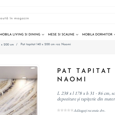
MOBILA LIVING SI DINING
MESE SI SCAUNE
MOBILA DORMITOR
Pat tapitat 140 x 200 cm roz Naomi
m x 200 cm
/
PAT TAPITAT
NAOMI
L 238 x l 178 x h 31 - 86 cm, so
depozitare și tapițerie din materi
Adăugați recenzia dvs.