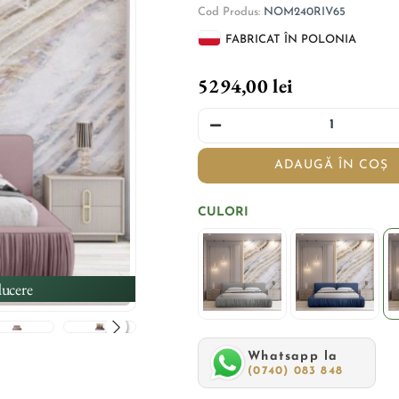
Cod Produs:
NOM240RIV65
FABRICAT ÎN POLONIA
5294,00 lei
ADAUGĂ ÎN COȘ
CULORI
ucere
Whatsapp la
(0740) 083 848