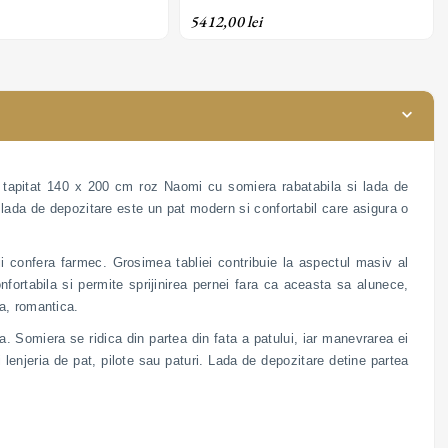
 depozitare și tapițerie
arc; ladă de depozitare și tapițerie
5412,00 lei
textil; personalizabil
din material textil; personalizabil
l tapitat 140 x 200 cm roz Naomi cu somiera rabatabila si lada de
 lada de depozitare este un pat modern si confortabil care asigura o
i confera farmec. Grosimea tabliei contribuie la aspectul masiv al
confortabila si permite sprijinirea pernei fara ca aceasta sa alunece,
ta, romantica.
. Somiera se ridica din partea din fata a patului, iar manevrarea ei
enjeria de pat, pilote sau paturi. Lada de depozitare detine partea