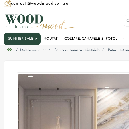
contact@woodmood.com.ro
SUMMER SALE ☀️
NOUTATI
COLTARE, CANAPELE SI FOTOLII
/
Mobila dormitor
/
Paturi cu somiera rabatabila
/
Paturi 140 c