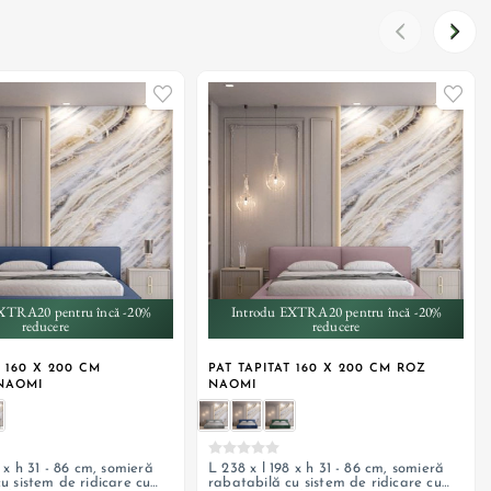
XTRA20 pentru încă -20%
Introdu EXTRA20 pentru încă -20%
reducere
reducere
T 160 X 200 CM
PAT TAPITAT 160 X 200 CM ROZ
NAOMI
NAOMI
8 x h 31 - 86 cm, somieră
L 238 x l 198 x h 31 - 86 cm, somieră
u sistem de ridicare cu
rabatabilă cu sistem de ridicare cu