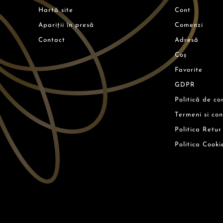
Hartă site
Cont
Apariții în presă
Comenzi
Contact
Adresă
Coș
Favorite
GDPR
Politică de co
Termeni si con
Politica Retur
Politica Cooki