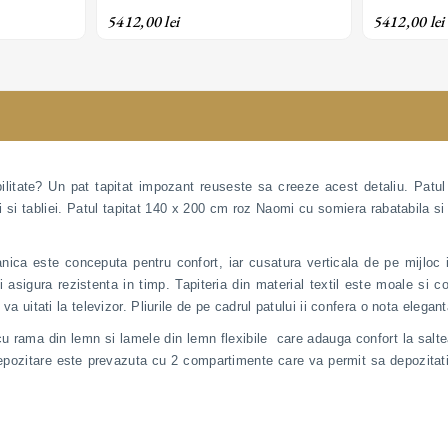
 tapițerie
arc; ladă de depozitare și tapițerie
arc; ladă de
5412,00 lei
5412,00 lei
alizabil
din material textil; personalizabil
din material 
ilitate? Un pat tapitat impozant reuseste sa creeze acest detaliu. Patu
i si tabliei. Patul tapitat 140 x 200 cm roz Naomi cu somiera rabatabila si
nica este conceputa pentru confort, iar cusatura verticala de pe mijloc i
ri asigura rezistenta in timp. Tapiteria din material textil este moale si 
 va uitati la televizor. Pliurile de pe cadrul patului ii confera o nota elegan
 rama din lemn si lamele din lemn flexibile care adauga confort la saltea
pozitare este prevazuta cu 2 compartimente care va permit sa depozitati l