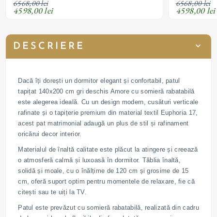
6568,00 lei
6568,00 lei
4598,00 lei
4598,00 lei
DESCRIERE
Dacă îți dorești un dormitor elegant și confortabil, patul
tapițat 140x200 cm gri deschis Amore cu somieră rabatabilă
este alegerea ideală. Cu un design modern, cusături verticale
rafinate și o tapițerie premium din material textil Euphoria 17,
acest pat matrimonial adaugă un plus de stil și rafinament
oricărui decor interior.
Materialul de înaltă calitate este plăcut la atingere și creează
o atmosferă calmă și luxoasă în dormitor. Tăblia înaltă,
solidă și moale, cu o înălțime de 120 cm și grosime de 15
cm, oferă suport optim pentru momentele de relaxare, fie că
citești sau te uiți la TV.
Patul este prevăzut cu somieră rabatabilă, realizată din cadru