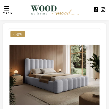
Meniu
-30%