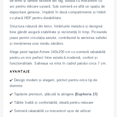
de lemn și lamele flexibile din fag, dotată cu mecanism cu
arc pentru ridicare ușoară. Sub somieră se află un spațiu de
depozitare generos, împărțit în două compartimente și întărit
cu placă HDF pentru durabilitate.
Structura robustă din lemn, întăriturile metalice și designul
bine gândit asigură stabilitate și rezistență în timp. Picioarele
joase permit circulația aerului, contribuind la aerisirea saltelei
și menținerea unui mediu sănătos.
Alege patul tapițat Amore 140x200 cm cu somieră rabatabilă
pentru un mix perfect între estetică modernă, confort și
funcționalitate. Salteaua va intra în cadrul patului circa 7 cm.
AVANTAJE
✔️ Design modern și elegant, potrivit pentru orice tip de
dormitor
✔️ Tapițerie premium, plăcută la atingere
(Euphoria 17)
✔️ Tăblie înaltă și confortabilă, ideală pentru relaxare
✔️ Somieră rabatabilă cu mecanism ușor de utilizat