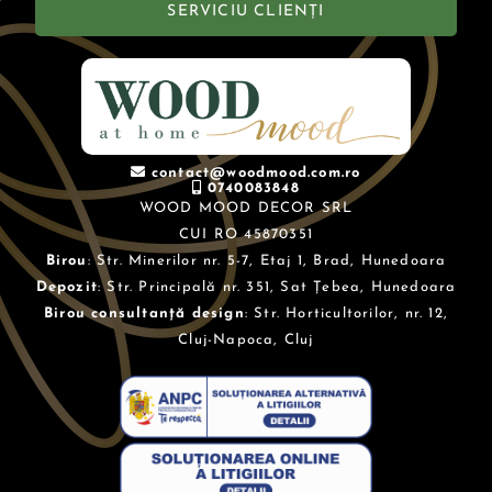
SERVICIU CLIENȚI
contact@woodmood.com.ro
0740083848
WOOD MOOD DECOR SRL
CUI RO 45870351
Birou
: Str. Minerilor nr. 5-7, Etaj 1, Brad, Hunedoara
Depozit
: Str. Principală nr. 351, Sat Țebea, Hunedoara
Birou consultanță design
: Str. Horticultorilor, nr. 12,
Cluj-Napoca, Cluj