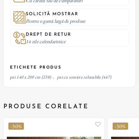
Cu cardul tau de cumparaturi
SOLICITĂ MOSTRAR
Pentru o gamă largă de produse
DREPT DE RETUR
14 zile calendaristice
ETICHETE PRODUS
pat 140 x 200 cm
(238)
,
pat cu somiera rabatabila
(467)
PRODUSE CORELATE
-30%
-30%