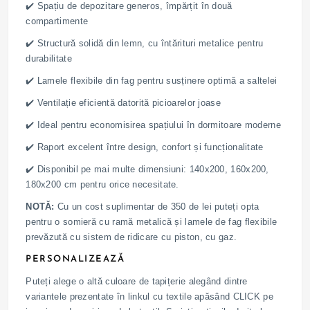
✔️ Spațiu de depozitare generos, împărțit în două
compartimente
✔️ Structură solidă din lemn, cu întărituri metalice pentru
durabilitate
✔️ Lamele flexibile din fag pentru susținere optimă a saltelei
✔️ Ventilație eficientă datorită picioarelor joase
✔️ Ideal pentru economisirea spațiului în dormitoare moderne
✔️ Raport excelent între design, confort și funcționalitate
✔️ Disponibil pe mai multe dimensiuni: 140x200, 160x200,
180x200 cm pentru orice necesitate.
NOTĂ:
Cu un cost suplimentar de 350 de lei puteți opta
pentru o somieră cu ramă metalică și lamele de fag flexibile
prevăzută cu sistem de ridicare cu piston, cu gaz.
PERSONALIZEAZĂ
Puteți alege o altă culoare de tapițerie alegând dintre
variantele prezentate în linkul cu textile apăsând CLICK pe