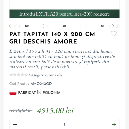
Introdu EXTRA20 pentru încă -20% reducere
PAT TAPITAT 140 X 200 CM
GRI DESCHIS AMORE
L 240 x l 155 x h 31 - 120 cm, structură din lemn,
somieră rabatabilă cu ramă de lemn și dispozitive de
ridicare cu arc; ladă de depozitare și tapițerie din
material textil; personalizabil
Adăugați recenzia dvs.
Cod Produs:
AMO240GD
FABRICAT ÎN POLONIA
4515,00 lei
6450,00 lei