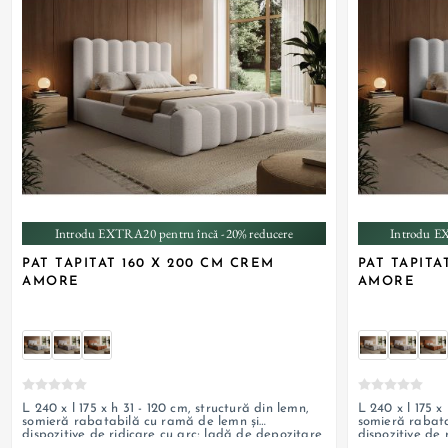
+ 4
Introdu EXTRA20 pentru încă -20% reducere
Introdu E
PAT TAPITAT 160 X 200 CM CREM
PAT TAPITA
AMORE
AMORE
L 240 x l 175 x h 31 - 120 cm, structură din lemn,
L 240 x l 175 x
somieră rabatabilă cu ramă de lemn și
somieră rabata
dispozitive de ridicare cu arc; ladă de depozitare
dispozitive de 
și tapițerie din material textil; personalizabil
și tapițerie din