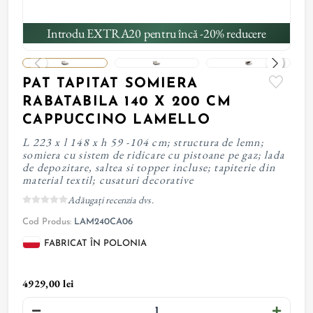
Introdu EXTRA20 pentru încă -20% reducere
PAT TAPITAT SOMIERA
RABATABILA 140 X 200 CM
CAPPUCCINO LAMELLO
L 223 x l 148 x h 59 -104 cm; structura de lemn;
somiera cu sistem de ridicare cu pistoane pe gaz; lada
de depozitare, saltea si topper incluse; tapiterie din
material textil; cusaturi decorative
Adăugați recenzia dvs.
Cod Produs:
LAM240CA06
FABRICAT ÎN POLONIA
4929,00 lei