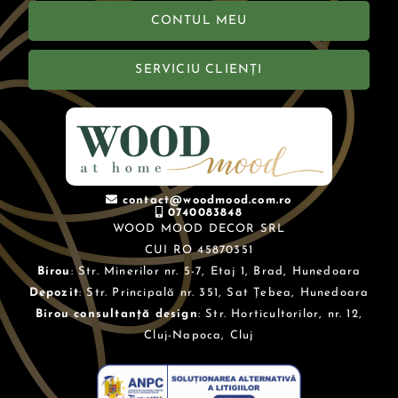
CONTUL MEU
SERVICIU CLIENȚI
contact@woodmood.com.ro
0740083848
WOOD MOOD DECOR SRL
CUI RO 45870351
Birou
: Str. Minerilor nr. 5-7, Etaj 1, Brad, Hunedoara
Depozit
: Str. Principală nr. 351, Sat Țebea, Hunedoara
Birou consultanță design
: Str. Horticultorilor, nr. 12,
Cluj-Napoca, Cluj