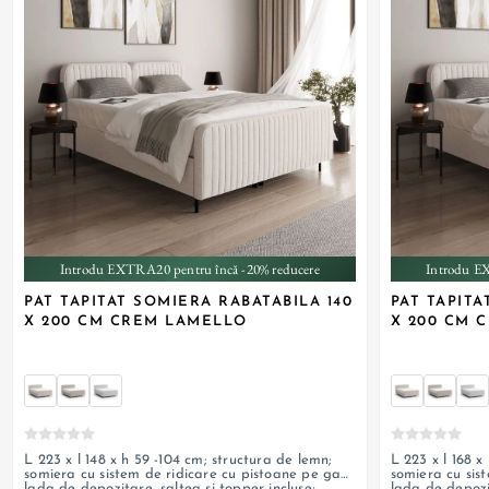
+ 1
Introdu EXTRA20 pentru încă -20% reducere
Introdu E
PAT TAPITAT SOMIERA RABATABILA 140
PAT TAPITA
X 200 CM CREM LAMELLO
X 200 CM 
L 223 x l 148 x h 59 -104 cm; structura de lemn;
L 223 x l 168 x
somiera cu sistem de ridicare cu pistoane pe gaz;
somiera cu sis
lada de depozitare, saltea si topper incluse;
lada de depozit