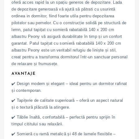
oferă acces rapid la un spațiu generos de depozitare. Lada
de depozitare generoasă vă ajută să pătrati cu usurintă
ordinea in dormitor, fiind foarte utila pentru depozitarea
pilotelor sau pernelor. Cu o construcție solidă pe structură de
lemn, patul tapițat cu somieră rabatabilă 140 x 200 cm
albastru Peony vă asigură durabilitate în timp și un confort
garantat. Patul tapițat cu somieră rabatabilă 140 x 200 cm
albastru Peony este un veritabil refugiu de liniște și stil,
creat pentru a transforma dormitorul într-un sanctuar personal
de relaxare și frumusețe.
AVANTAJE
✔️ Design modern și elegant – ideal pentru un dormitor rafinat
și contemporan.
✔️ Tapițerie de calitate superioară – oferă un aspect natural
și o textură plăcută la atingere.
✔️ Tăblie înaltă, confortabilă – perfectă pentru sprijin în
timpul cititului sau relaxării.
✔️ Somieră cu ramă metalică și 48 de lamele flexibile –