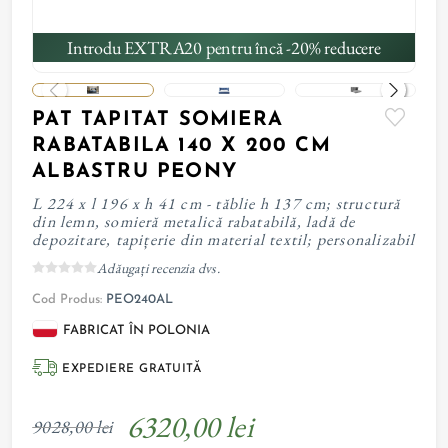
Introdu EXTRA20 pentru încă -20% reducere
PAT TAPITAT SOMIERA
RABATABILA 140 X 200 CM
ALBASTRU PEONY
L 224 x l 196 x h 41 cm - tăblie h 137 cm; structură
din lemn, somieră metalică rabatabilă, ladă de
depozitare, tapițerie din material textil; personalizabil
Adăugați recenzia dvs.
Cod Produs:
PEO240AL
FABRICAT ÎN POLONIA
EXPEDIERE GRATUITĂ
6320,00 lei
9028,00 lei