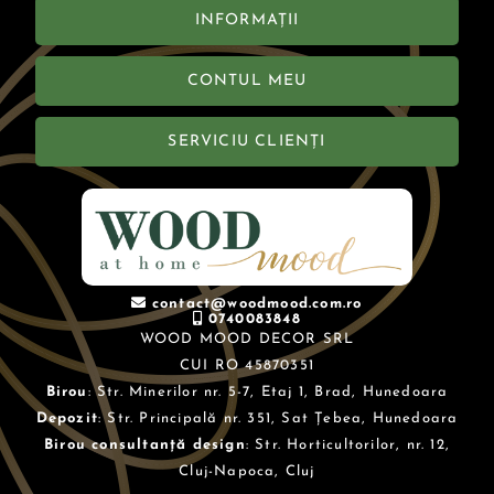
INFORMAȚII
CONTUL MEU
SERVICIU CLIENȚI
contact@woodmood.com.ro
0740083848
WOOD MOOD DECOR SRL
CUI RO 45870351
Birou
: Str. Minerilor nr. 5-7, Etaj 1, Brad, Hunedoara
Depozit
: Str. Principală nr. 351, Sat Țebea, Hunedoara
Birou consultanță design
: Str. Horticultorilor, nr. 12,
Cluj-Napoca, Cluj