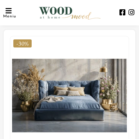
Meniu
-30%