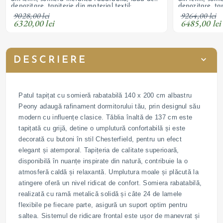
depozitare, tapițerie din material textil;
depozitare, tap
personalizabil
personalizabil
9028,00 lei
9264,00 lei
6320,00 lei
6485,00 lei
DESCRIERE
Patul tapițat cu somieră rabatabilă 140 x 200 cm albastru
Peony adaugă rafinament dormitorului tău, prin designul său
modern cu influențe clasice. Tăblia înaltă de 137 cm este
tapițată cu grijă, detine o umplutură confortabilă și este
decorată cu butoni în stil Chesterfield, pentru un efect
elegant și atemporal. Tapițeria de calitate superioară,
disponibilă în nuanțe inspirate din natură, contribuie la o
atmosferă caldă și relaxantă. Umplutura moale și plăcută la
atingere oferă un nivel ridicat de confort. Somiera rabatabilă,
realizată cu ramă metalică solidă și câte 24 de lamele
flexibile pe fiecare parte, asigură un suport optim pentru
saltea. Sistemul de ridicare frontal este ușor de manevrat și