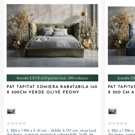
Introdu EXTRA20 pentru încă -20% reducere
Introdu E
PAT TAPITAT SOMIERA RABATABILA 140
PAT TAPITA
X 200CM VERDE OLIVE PEONY
X 200 CM 
L 224 x l 196 x h 41 cm - tăblie h 137 cm; structură
L 224 x l 216 x
din lemn, somieră metalică rabatabilă, ladă de
din lemn, somi