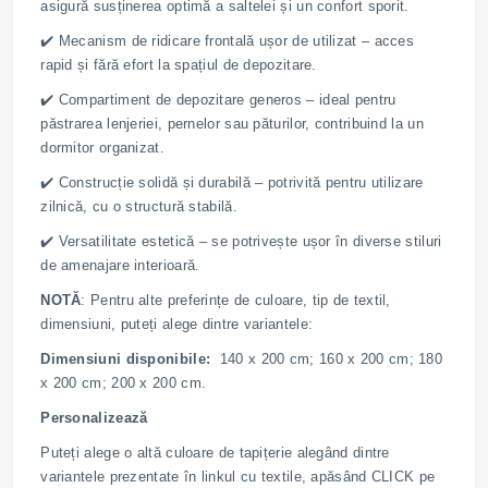
asigură susținerea optimă a saltelei și un confort sporit.
✔️ Mecanism de ridicare frontală ușor de utilizat – acces
rapid și fără efort la spațiul de depozitare.
✔️ Compartiment de depozitare generos – ideal pentru
păstrarea lenjeriei, pernelor sau păturilor, contribuind la un
dormitor organizat.
✔️ Construcție solidă și durabilă – potrivită pentru utilizare
zilnică, cu o structură stabilă.
✔️ Versatilitate estetică – se potrivește ușor în diverse stiluri
de amenajare interioară.
NOTĂ
: Pentru alte preferințe de culoare, tip de textil,
dimensiuni, puteți alege dintre variantele:
Dimensiuni disponibile:
140 x 200 cm; 160 x 200 cm; 180
x 200 cm; 200 x 200 cm.
Personalizează
Puteți alege o altă culoare de tapițerie alegând dintre
variantele prezentate în linkul cu textile, apăsând CLICK pe