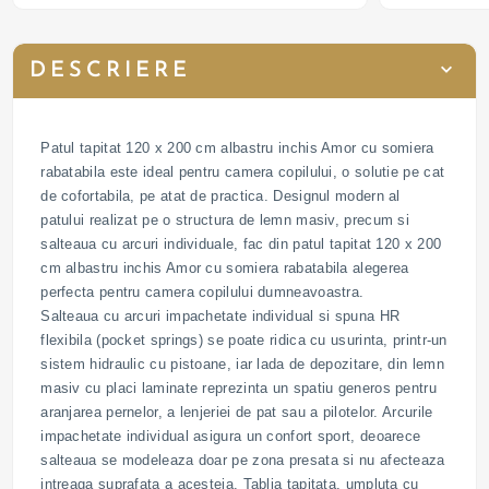
DESCRIERE
Patul tapitat 120 x 200 cm albastru inchis Amor cu somiera
rabatabila este ideal pentru camera copilului, o solutie pe cat
de cofortabila, pe atat de practica. Designul modern al
patului realizat pe o structura de lemn masiv, precum si
salteaua cu arcuri individuale, fac din patul tapitat 120 x 200
cm albastru inchis Amor cu somiera rabatabila alegerea
perfecta pentru camera copilului dumneavoastra.
Salteaua cu arcuri impachetate individual si spuna HR
flexibila (pocket springs) se poate ridica cu usurinta, printr-un
sistem hidraulic cu pistoane, iar lada de depozitare, din lemn
masiv cu placi laminate reprezinta un spatiu generos pentru
aranjarea pernelor, a lenjeriei de pat sau a pilotelor. Arcurile
impachetate individual asigura un confort sport, deoarece
salteaua se modeleaza doar pe zona presata si nu afecteaza
intreaga suprafata a acesteia. Tablia tapitata, umpluta cu