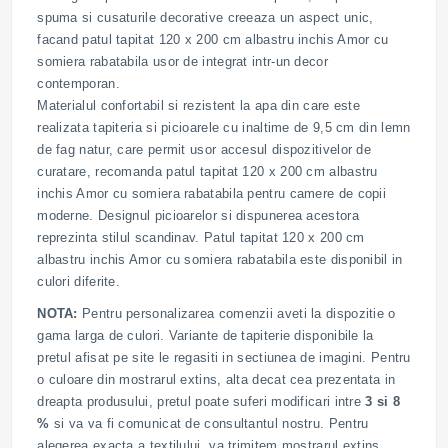
spuma si cusaturile decorative creeaza un aspect unic,
facand patul tapitat 120 x 200 cm albastru inchis Amor cu
somiera rabatabila usor de integrat intr-un decor
contemporan.
Materialul confortabil si rezistent la apa din care este
realizata tapiteria si picioarele cu inaltime de 9,5 cm din lemn
de fag natur, care permit usor accesul dispozitivelor de
curatare, recomanda patul tapitat 120 x 200 cm albastru
inchis Amor cu somiera rabatabila pentru camere de copii
moderne. Designul picioarelor si dispunerea acestora
reprezinta stilul scandinav. Patul tapitat 120 x 200 cm
albastru inchis Amor cu somiera rabatabila este disponibil in
culori diferite.
NOTA:
Pentru personalizarea comenzii aveti la dispozitie o
gama larga de culori. Variante de tapiterie disponibile la
pretul afisat pe site le regasiti in sectiunea de imagini. Pentru
o culoare din mostrarul extins, alta decat cea prezentata in
dreapta produsului, pretul poate suferi modificari intre
3 si 8
%
si va va fi comunicat de consultantul nostru. Pentru
alegerea exacta a textilului, va trimitem mostrarul extins,