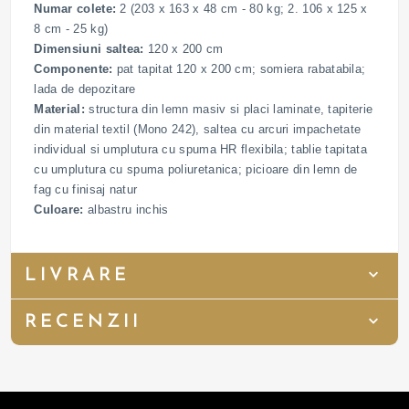
Numar colete:
2 (203 x 163 x 48 cm - 80 kg; 2. 106 x 125 x
8 cm - 25 kg)
Dimensiuni saltea:
120 x 200 cm
Componente:
pat tapitat 120 x 200 cm; somiera rabatabila;
lada de depozitare
Material:
structura din lemn masiv si placi laminate, tapiterie
din material textil (Mono 242), saltea cu arcuri impachetate
individual si umplutura cu spuma HR flexibila; tablie tapitata
cu umplutura cu spuma poliuretanica; picioare din lemn de
fag cu finisaj natur
Culoare:
albastru inchis
LIVRARE
RECENZII