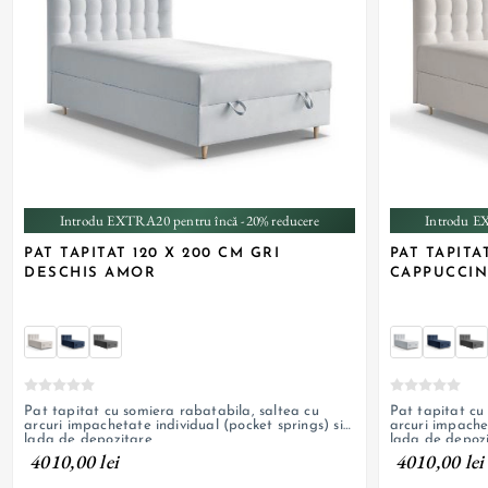
+ 2
Introdu EXTRA20 pentru încă -20% reducere
Introdu E
PAT TAPITAT 120 X 200 CM GRI
PAT TAPITA
DESCHIS AMOR
CAPPUCCI
Pat tapitat cu somiera rabatabila, saltea cu
Pat tapitat cu
arcuri impachetate individual (pocket springs) si
arcuri impachet
lada de depozitare
lada de depoz
4010,00 lei
4010,00 lei