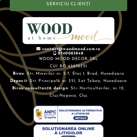
SERVICIU CLIENȚI
contact@woodmood.com.ro
0740083848
WOOD MOOD DECOR SRL
CUI RO 45870351
Birou
: Str. Minerilor nr. 5-7, Etaj 1, Brad, Hunedoara
Depozit
: Str. Principală nr. 351, Sat Țebea, Hunedoara
Birou consultanță design
: Str. Horticultorilor, nr. 12,
Cluj-Napoca, Cluj