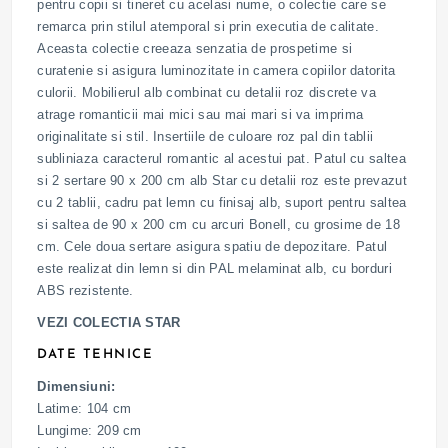
pentru copii si tineret cu acelasi nume, o colectie care se
remarca prin stilul atemporal si prin executia de calitate.
Aceasta colectie creeaza senzatia de prospetime si
curatenie si asigura luminozitate in camera copiilor datorita
culorii. Mobilierul alb combinat cu detalii roz discrete va
atrage romanticii mai mici sau mai mari si va imprima
originalitate si stil. Insertiile de culoare roz pal din tablii
subliniaza caracterul romantic al acestui pat. Patul cu saltea
si 2 sertare 90 x 200 cm alb Star cu detalii roz este prevazut
cu 2 tablii, cadru pat lemn cu finisaj alb, suport pentru saltea
si saltea de 90 x 200 cm cu arcuri Bonell, cu grosime de 18
cm. Cele doua sertare asigura spatiu de depozitare. Patul
este realizat din lemn si din PAL melaminat alb, cu borduri
ABS rezistente.
VEZI COLECTIA STAR
DATE TEHNICE
Dimensiuni:
Latime: 104 cm
Lungime: 209 cm