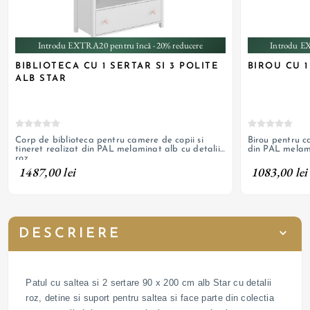
Introdu EXTRA20 pentru încă -20% reducere
Introdu E
BIBLIOTECA CU 1 SERTAR SI 3 POLITE
BIROU CU 1
ALB STAR
Corp de biblioteca pentru camere de copii si
Birou pentru ca
tineret realizat din PAL melaminat alb cu detalii
din PAL melami
roz
1487,00 lei
1083,00 lei
DESCRIERE
Patul cu saltea si 2 sertare 90 x 200 cm alb Star cu detalii
roz, detine si suport pentru saltea si face parte din colectia