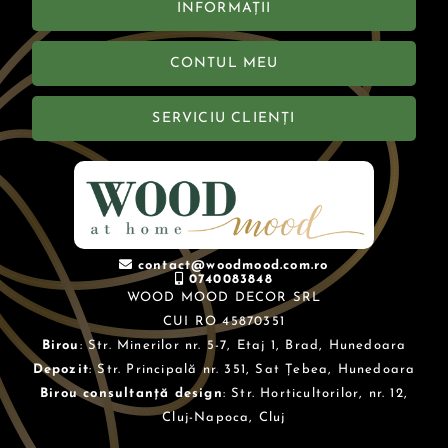
INFORMAȚII
CONTUL MEU
SERVICIU CLIENȚI
contact@woodmood.com.ro
0740083848
WOOD MOOD DECOR SRL
CUI RO 45870351
Birou
: Str. Minerilor nr. 5-7, Etaj 1, Brad, Hunedoara
Depozit
: Str. Principală nr. 351, Sat Țebea, Hunedoara
Birou consultanță design
: Str. Horticultorilor, nr. 12,
Cluj-Napoca, Cluj