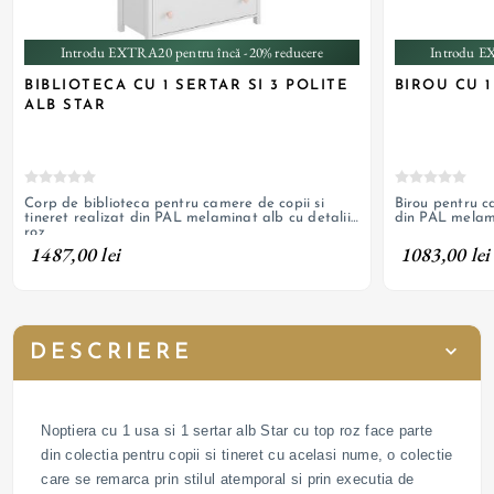
Introdu EXTRA20 pentru încă -20% reducere
Introdu E
BIBLIOTECA CU 1 SERTAR SI 3 POLITE
BIROU CU 1
ALB STAR
Corp de biblioteca pentru camere de copii si
Birou pentru ca
tineret realizat din PAL melaminat alb cu detalii
din PAL melami
roz
1487,00 lei
1083,00 lei
DESCRIERE
Noptiera cu 1 usa si 1 sertar alb Star cu top roz face parte
din colectia pentru copii si tineret cu acelasi nume, o colectie
care se remarca prin stilul atemporal si prin executia de