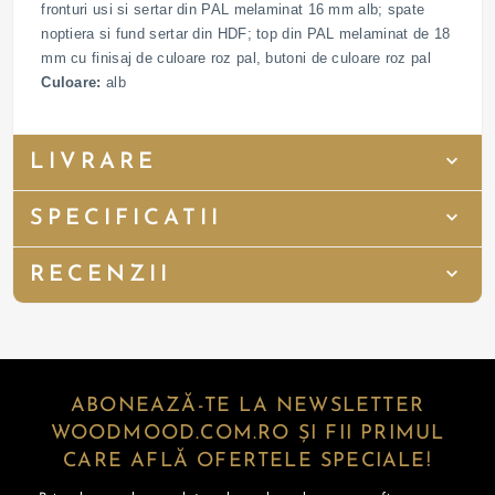
fronturi usi si sertar din PAL melaminat 16 mm alb; spate
noptiera si fund sertar din HDF; top din PAL melaminat de 18
mm cu finisaj de culoare roz pal, butoni de culoare roz pal
Culoare:
alb
LIVRARE
SPECIFICATII
RECENZII
ABONEAZĂ-TE LA NEWSLETTER
WOODMOOD.COM.RO ȘI FII PRIMUL
CARE AFLĂ OFERTELE SPECIALE!