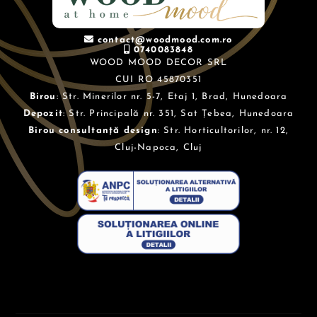
contact@woodmood.com.ro
0740083848
WOOD MOOD DECOR SRL
CUI RO 45870351
Birou
: Str. Minerilor nr. 5-7, Etaj 1, Brad, Hunedoara
Depozit
: Str. Principală nr. 351, Sat Țebea, Hunedoara
Birou consultanță design
: Str. Horticultorilor, nr. 12,
Cluj-Napoca, Cluj