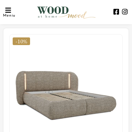
Meniu
-10%