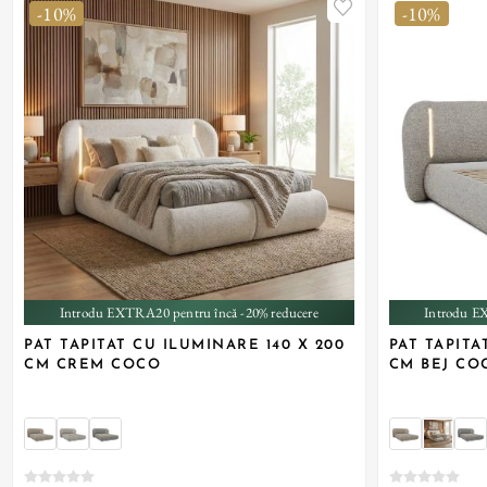
-10%
-10%
+ 2
Introdu EXTRA20 pentru încă -20% reducere
Introdu E
PAT TAPITAT CU ILUMINARE 140 X 200
PAT TAPITA
CM CREM COCO
CM BEJ CO