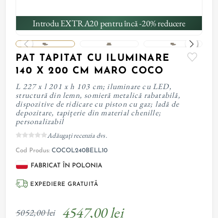
Introdu EXTRA20 pentru încă -20% reducere
PAT TAPITAT CU ILUMINARE
140 X 200 CM MARO COCO
L 227 x l 201 x h 103 cm; iluminare cu LED,
structură din lemn, somieră metalică rabatabilă,
dispozitive de ridicare cu piston cu gaz; ladă de
depozitare, tapițerie din material chenille;
personalizabil
Adăugați recenzia dvs.
Cod Produs:
COCOL240BELL10
FABRICAT ÎN POLONIA
EXPEDIERE GRATUITĂ
4547,00 lei
5052,00 lei