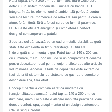
Patul tapitat 140 x 200 cm, cu iluminare, maro Coco este
dotat cu un sistem modern de iluminare cu bandă LED
integrat în tăblie, oferind lumină ambientală perfectă pentru
serile de lectură, momentele de relaxare sau pentru a crea o
atmosferă intimă, fără a folosi surse de lumină puternice.
LED-ul este eficient energetic și completează perfect
designul contemporan al patului.
Structura solidă, bazată pe un cadru metalic durabil, asigură
stabilitate excelentă în timp, rezistență la utilizare
îndelungată și un montaj sigur. Patul tapitat 140 x 200 cm,
cu iluminare, maro Coco include și un compartiment generos
pentru depozitare, ideal pentru lenjerii, pilote sau alte articole
voluminoase. Accesul la lada de depozitare este extrem de
facil datorită sistemului cu pistoane pe gaz, care permite o
deschidere lină, fără efort.
Conceput pentru a combina estetica modernă cu
funcționalitatea avansată, patul tapitat 140 x 200 cm, cu
iluminare, maro Coco este o alegere inspirată pentru cei care
doresc confort, spațiu suplimentar și un design contemporan
într-un singur produs.