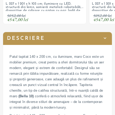
L 227 x l 201 x h 103 cm; iluminare cu LED,
L 227 x l 201 x
structură din lemn, somieră metalică rabatabilă,
structură din 
dispozitive de ridicare cu piston cu gaz; ladă de
dispozitive de 
depozitare, tapițerie din material chenille;
depozitare, tap
5052,00 lei
5052,00 lei
personalizabil
personalizabil
4547,00 lei
4547,00 lei
DESCRIERE
Patul tapitat 140 x 200 cm, cu iluminare, maro Coco este un
mobilier premium, creat pentru a oferi dormitorului tău un aer
modern, elegant și extrem de confortabil. Designul său se
remarcă prin tăblia impunătoare, realizată cu forme rotunjite
și proporții generoase, care adaugă un plus de rafinament și
creează un punct vizual central în încăpere. Tapiteria
chenille, un tip de catifea structurată, într-o nuanță caldă de
maro
(Bella 10)
conferă o atmosferă relaxantă, fiind ușor de
integrat în diverse stiluri de amenajare – de la contemporan
și minimalist, până la modern-luxury.