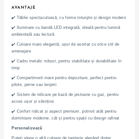
AVANTAJE
✔️ Tăblie spectaculoasă, cu forme rotunjite și design modern
✔️ Iluminare cu bandă LED integrată, ideală pentru lumină
ambientală sau lectură
✔️ Culoare maro elegantă, ușor de asortat cu orice stil de
amenajare
✔️ Cadru metalic robust, pentru stabilitate și durabilitate în
timp
✔️ Compartiment mare pentru depozitare, perfect pentru
pilote, perne sau lenjerii
✔️ Sistem de ridicare pe bază de pistoane cu gaz, pentru
acces ușor și silențios
✔️ Confort ridicat și aspect premium, potrivit atât pentru
dormitoare moderne, cât și pentru spații cu design rafinat
Personalizează
Puteți alege o altă culoare de tapițerie alegând dintre