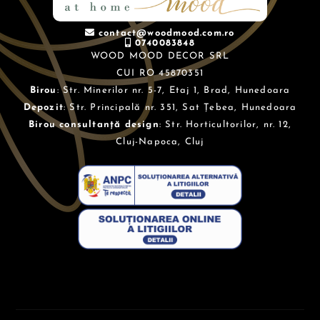
contact@woodmood.com.ro
0740083848
WOOD MOOD DECOR SRL
CUI RO 45870351
Birou
: Str. Minerilor nr. 5-7, Etaj 1, Brad, Hunedoara
Depozit
: Str. Principală nr. 351, Sat Țebea, Hunedoara
Birou consultanță design
: Str. Horticultorilor, nr. 12,
Cluj-Napoca, Cluj