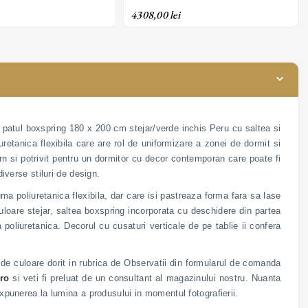
ioara; personalizabil
saltea superioara; personalizabil
4308,00 lei
ci patul boxspring 180 x 200 cm stejar/verde inchis Peru cu saltea si
etanica flexibila care are rol de uniformizare a zonei de dormit si
n si potrivit pentru un dormitor cu decor contemporan care poate fi
diverse stiluri de design.
a poliuretanica flexibila, dar care isi pastreaza forma fara sa lase
loare stejar, saltea boxspring incorporata cu deschidere din partea
 poliuretanica. Decorul cu cusaturi verticale de pe tablie ii confera
ul de culoare dorit in rubrica de Observatii din formularul de comanda
ro
si veti fi preluat de un consultant al magazinului nostru. Nuanta
expunerea la lumina a produsului in momentul fotografierii.