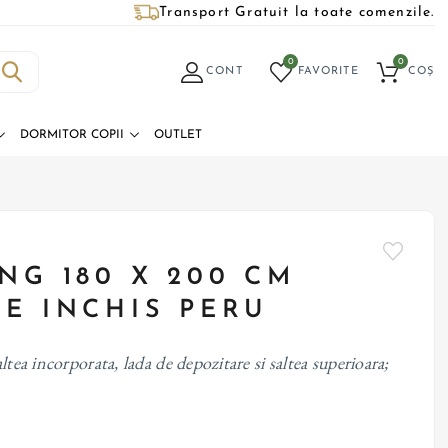
Transport Gratuit la toate comenzile.
0
0
CONT
FAVORITE
COȘ
DORMITOR COPII
OUTLET
NG 180 X 200 CM
DE INCHIS PERU
ltea incorporata, lada de depozitare si saltea superioara;