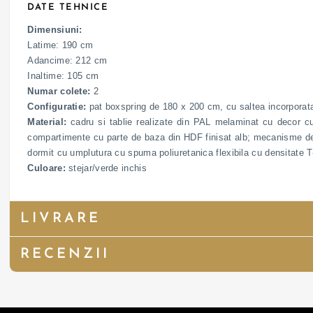
DATE TEHNICE
Dimensiuni:
Latime: 190 cm
Adancime: 212 cm
Inaltime: 105 cm
Numar colete:
2
Configuratie:
pat boxspring de 180 x 200 cm, cu saltea incorporata
Material:
cadru si tablie realizate din PAL melaminat cu decor cul
compartimente cu parte de baza din HDF finisat alb; mecanisme de r
dormit cu umplutura cu spuma poliuretanica flexibila cu densitate 
Culoare:
stejar/verde inchis
LIVRARE
RECENZII