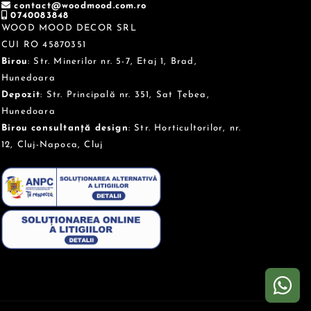
contact@woodmood.com.ro
0740083848
WOOD MOOD DECOR SRL
CUI RO 45870351
Birou
: Str. Minerilor nr. 5-7, Etaj 1, Brad,
Hunedoara
Depozit
: Str. Principală nr. 351, Sat Țebea,
Hunedoara
Birou consultanță design
: Str. Horticultorilor, nr.
12, Cluj-Napoca, Cluj