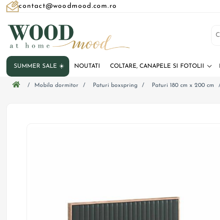
contact@woodmood.com.ro
SUMMER SALE ☀️
NOUTATI
COLTARE, CANAPELE SI FOTOLII
/
Mobila dormitor
/
Paturi boxspring
/
Paturi 180 cm x 200 cm