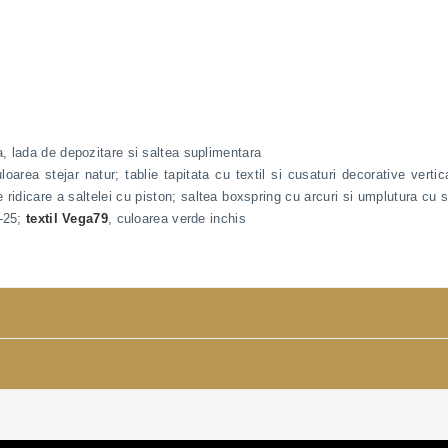
, lada de depozitare si saltea suplimentara
oarea stejar natur; tablie tapitata cu textil si cusaturi decorative vert
idicare a saltelei cu piston; saltea boxspring cu arcuri si umplutura cu 
T-25;
textil Vega79
, culoarea verde inchis