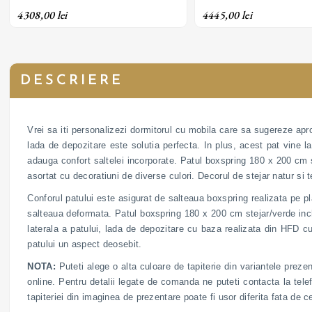
saltea superioara; personalizabil
saltea superioara; persona
4308,00 lei
4445,00 lei
DESCRIERE
Vrei sa iti personalizezi dormitorul cu mobila care sa sugereze apro
lada de depozitare este solutia perfecta. In plus, acest pat vine 
adauga confort saltelei incorporate. Patul boxspring 180 x 200 cm 
asortat cu decoratiuni de diverse culori. Decorul de stejar natur si t
Conforul patului este asigurat de salteaua boxspring realizata pe p
salteaua deformata. Patul boxspring 180 x 200 cm stejar/verde inch
laterala a patului, lada de depozitare cu baza realizata din HFD cu 
patului un aspect deosebit.
NOTA:
Puteti alege o alta culoare de tapiterie din variantele prezen
online. Pentru detalii legate de comanda ne puteti contacta la tel
tapiteriei din imaginea de prezentare poate fi usor diferita fata de 