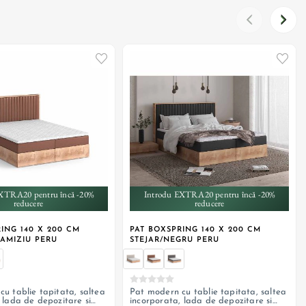
+ 1
+ 1
XTRA20 pentru încă -20%
Introdu EXTRA20 pentru încă -20%
reducere
reducere
ING 140 X 200 CM
PAT BOXSPRING 140 X 200 CM
RAMIZIU PERU
STEJAR/NEGRU PERU
u tablie tapitata, saltea
Pat modern cu tablie tapitata, saltea
 lada de depozitare si
incorporata, lada de depozitare si