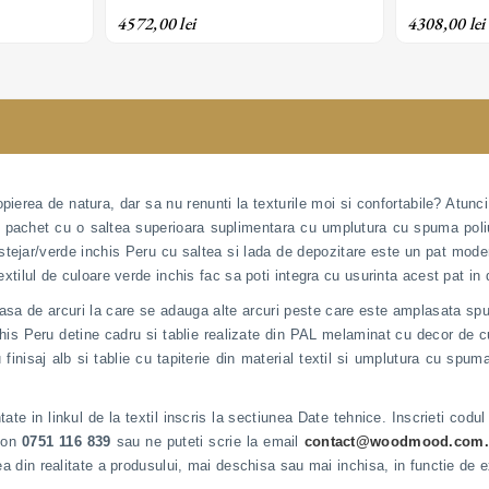
lizabil
saltea superioara; personalizabil
saltea super
4572,00 lei
4308,00 lei
pierea de natura, dar sa nu renunti la texturile moi si confortabile? Atun
la pachet cu o saltea superioara suplimentara cu umplutura cu spuma poliur
stejar/verde inchis Peru cu saltea si lada de depozitare este un pat moder
extilul de culoare verde inchis fac sa poti integra cu usurinta acest pat in 
lasa de arcuri la care se adauga alte arcuri peste care este amplasata spum
is Peru detine cadru si tablie realizate din PAL melaminat cu decor de cu
finisaj alb si tablie cu tapiterie din material textil si umplutura cu spuma
tate in linkul de la textil inscris la sectiunea Date tehnice. Inscrieti cod
efon
0751 116 839
sau ne puteti scrie la email
contact@woodmood.com.
cea din realitate a produsului, mai deschisa sau mai inchisa, in functie de 