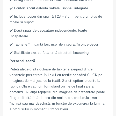
✔️ Confort sporit datorită saltelei Bonnell integrate
✔️ Include topper din spumă T28 – 7 cm, pentru un plus de
moale și suport
✔️ Două spații de depozitare independente, foarte
încăpătoare
✔️ Tapițerie în nuanță bej, ușor de integrat în orice decor
✔️ Stabilitate crescută datorită structurii boxspring
Personalizează
Puteți alege o altă culoare de tapițerie alegând dintre
variantele prezentate în linkul cu textile apăsând CLICK pe
imaginea de mai jos, de la textil. Scrieți opțiunile dorite la
rubrica Observații din formularul online de finalizare a
comenzii. Nuanța tapițeriei din imaginea de prezentare poate
fi ușor diferită față de cea din realitate a produsului, mai
închisă sau mai deschisă, în funcție de expunerea la lumina
a produsului în momentul fotografierii.