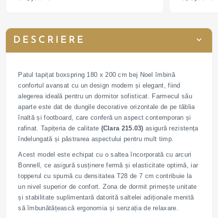
DESCRIERE
Patul tapițat boxspring 180 x 200 cm bej Noel îmbină
confortul avansat cu un design modern și elegant, fiind
alegerea ideală pentru un dormitor sofisticat. Farmecul său
aparte este dat de dungile decorative orizontale de pe tăblia
înaltă și footboard, care conferă un aspect contemporan și
rafinat. Tapițeria de calitate
(Clara 215.03)
asigură rezistența
îndelungată și păstrarea aspectului pentru mult timp.
Acest model este echipat cu o saltea încorporată cu arcuri
Bonnell, ce asigură susținere fermă și elasticitate optimă, iar
topperul cu spumă cu densitatea T28 de 7 cm contribuie la
un nivel superior de confort. Zona de dormit primește unitate
și stabilitate suplimentară datorită saltelei adiționale menită
să îmbunătățească ergonomia și senzația de relaxare.