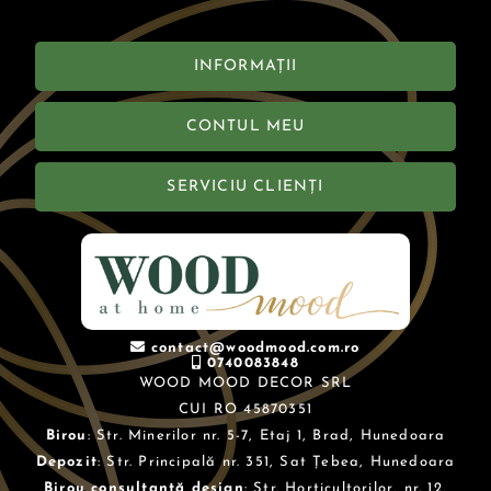
INFORMAȚII
CONTUL MEU
SERVICIU CLIENȚI
contact@woodmood.com.ro
0740083848
WOOD MOOD DECOR SRL
CUI RO 45870351
Birou
: Str. Minerilor nr. 5-7, Etaj 1, Brad, Hunedoara
Depozit
: Str. Principală nr. 351, Sat Țebea, Hunedoara
Birou consultanță design
: Str. Horticultorilor, nr. 12,