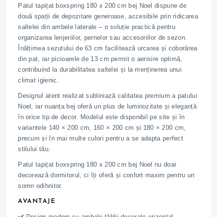
Patul tapițat boxspring 180 x 200 cm bej Noel dispune de
două spații de depozitare generoase, accesibile prin ridicarea
saltelei din ambele laterale – o soluție practică pentru
organizarea lenjeriilor, pernelor sau accesoriilor de sezon.
Înălțimea sezutului de 63 cm facilitează urcarea și coborârea
din pat, iar picioarele de 13 cm permit o aerisire optimă,
contribuind la durabilitatea saltelei și la menținerea unui
climat igienic.
Designul atent realizat subliniază calitatea premium a patului
Noel, iar nuanța bej oferă un plus de luminozitate și eleganță
în orice tip de decor. Modelul este disponibil pe site și în
variantele 140 × 200 cm, 160 × 200 cm și 180 × 200 cm,
precum și în mai multe culori pentru a se adapta perfect
stilului tău.
Patul tapițat boxspring 180 x 200 cm bej Noel nu doar
decorează dormitorul, ci îți oferă și confort maxim pentru un
somn odihnitor.
AVANTAJE
✔️ Design modern cu ambele tăblii decorate orizontal