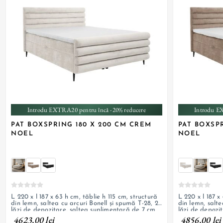
+ 2
Introdu EXTRA20 pentru încă -20% reducere
Introdu E
PAT BOXSPRING 180 X 200 CM CREM
PAT BOXSP
NOEL
NOEL
L 220 x l 187 x 63 h cm, tăblie h 115 cm, structură
L 220 x l 187 x
din lemn, saltea cu arcuri Bonell și spumă T-28, 2
din lemn, salte
lăzi de depozitare, saltea suplimentară de 7 cm
lăzi de depozi
inclusă; înălțime picioare 13 cm
inclusă; înălți
4623,00 lei
4856,00 lei