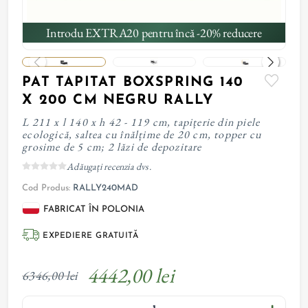
Introdu EXTRA20 pentru încă -20% reducere
PAT TAPITAT BOXSPRING 140
X 200 CM NEGRU RALLY
L 211 x l 140 x h 42 - 119 cm, tapițerie din piele
ecologică, saltea cu înălțime de 20 cm, topper cu
grosime de 5 cm; 2 lăzi de depozitare
Adăugați recenzia dvs.
Cod Produs:
RALLY240MAD
FABRICAT ÎN POLONIA
EXPEDIERE GRATUITĂ
4442,00 lei
6346,00 lei