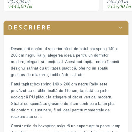
6346,00 lei
6464,00 lei
4442,00 lei
4525,00 lei
DESCRIERE
Descoperă confortul superior oferit de patul boxspring 140 x
200 cm negru Rally, alegerea ideală pentru un dormitor
modern, elegant și funcțional. Acest pat tapițat negru îmbină
designul rafinat cu utilitatea practică, oferind un spațiu
generos de relaxare și odihnă de calitate.
Patul tapițat boxspring 140 x 200 cm negru Rally este
prevăzut cu o tăblie înaltă de 119 cm, tapițată cu piele
ecologică PU plăcut la atingere și decor vertical modern.
Stratul de spumă cu grosime de 3 cm contribuie la un plus
de confort și susținere, fiind ideal pentru momentele de
relaxare sau citit.
Construcția tip boxspring asigură un suport optim pentru corp