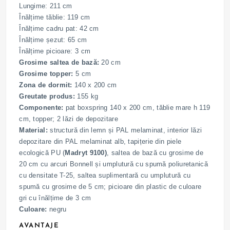
Lungime: 211 cm
Înălțime tăblie: 119 cm
Înălțime cadru pat: 42 cm
Înălțime șezut: 65 cm
Înălțime picioare: 3 cm
Grosime saltea de bază:
20 cm
Grosime topper:
5 cm
Zona de dormit:
140 x 200 cm
Greutate produs:
155 kg
Componente:
pat boxspring 140 x 200 cm, tăblie mare h 119
cm, topper; 2 lăzi de depozitare
Material:
structură din lemn și PAL melaminat, interior lăzi
depozitare din PAL melaminat alb, tapițerie din piele
ecologică PU (
Madryt 9100)
, saltea de bază cu grosime de
20 cm cu arcuri Bonnell și umplutură cu spumă poliuretanică
cu densitate T-25, saltea suplimentară cu umplutură cu
spumă cu grosime de 5 cm; picioare din plastic de culoare
gri cu înălțime de 3 cm
Culoare:
negru
AVANTAJE