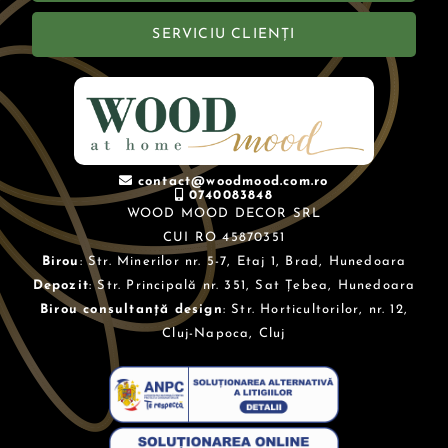
SERVICIU CLIENȚI
contact@woodmood.com.ro
0740083848
WOOD MOOD DECOR SRL
CUI RO 45870351
Birou
: Str. Minerilor nr. 5-7, Etaj 1, Brad, Hunedoara
Depozit
: Str. Principală nr. 351, Sat Țebea, Hunedoara
Birou consultanță design
: Str. Horticultorilor, nr. 12,
Cluj-Napoca, Cluj