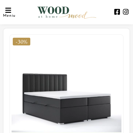
Meniu
-30%