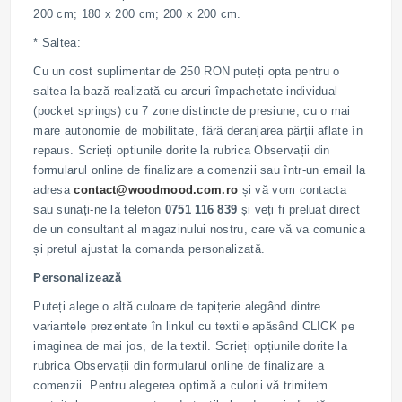
200 cm; 180 x 200 cm; 200 x 200 cm.
* Saltea:
Cu un cost suplimentar de 250 RON puteți opta pentru o
saltea la bază realizată cu arcuri împachetate individual
(pocket springs) cu 7 zone distincte de presiune, cu o mai
mare autonomie de mobilitate, fără deranjarea părții aflate în
repaus. Scrieți optiunile dorite la rubrica Observații din
formularul online de finalizare a comenzii sau într-un email la
adresa
contact@woodmood.com.ro
și vă vom contacta
sau sunați-ne la telefon
0751 116 839
și veți fi preluat direct
de un consultant al magazinului nostru, care vă va comunica
și pretul ajustat la comanda personalizată.
Personalizează
Puteți alege o altă culoare de tapițerie alegând dintre
variantele prezentate în linkul cu textile apăsând CLICK pe
imaginea de mai jos, de la textil. Scrieți opțiunile dorite la
rubrica Observații din formularul online de finalizare a
comenzii. Pentru alegerea optimă a culorii vă trimitem