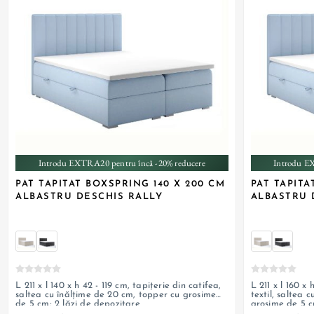
Introdu EXTRA20 pentru încă -20% reducere
Introdu E
PAT TAPITAT BOXSPRING 140 X 200 CM
PAT TAPITA
ALBASTRU DESCHIS RALLY
ALBASTRU 
L 211 x l 140 x h 42 - 119 cm, tapițerie din catifea,
L 211 x l 160 x h 42 - 119 cm, tapițerie d
saltea cu înălțime de 20 cm, topper cu grosime
textil, saltea 
de 5 cm; 2 lăzi de depozitare
grosime de 5 c