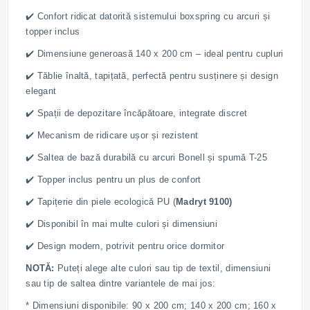
✔️ Confort ridicat datorită sistemului boxspring cu arcuri și
topper inclus
✔️ Dimensiune generoasă 140 x 200 cm – ideal pentru cupluri
✔️ Tăblie înaltă, tapițată, perfectă pentru susținere și design
elegant
✔️ Spații de depozitare încăpătoare, integrate discret
✔️ Mecanism de ridicare ușor și rezistent
✔️ Saltea de bază durabilă cu arcuri Bonell și spumă T-25
✔️ Topper inclus pentru un plus de confort
✔️ Tapițerie din piele ecologică PU (
Madryt 9100)
✔️ Disponibil în mai multe culori și dimensiuni
✔️ Design modern, potrivit pentru orice dormitor
NOTĂ:
Puteți alege alte culori sau tip de textil, dimensiuni
sau tip de saltea dintre variantele de mai jos:
* Dimensiuni disponibile: 90 x 200 cm; 140 x 200 cm; 160 x