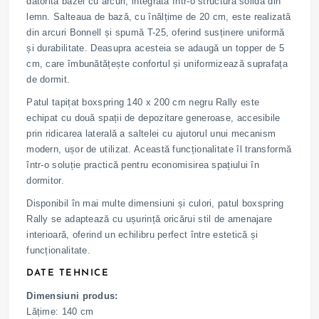
datorită bazei cu arcuri, integrată într-o structură solidă din
lemn. Salteaua de bază, cu înălțime de 20 cm, este realizată
din arcuri Bonnell și spumă T-25, oferind susținere uniformă
și durabilitate. Deasupra acesteia se adaugă un topper de 5
cm, care îmbunătățește confortul și uniformizează suprafața
de dormit.
Patul tapițat boxspring 140 x 200 cm negru Rally este
echipat cu două spații de depozitare generoase, accesibile
prin ridicarea laterală a saltelei cu ajutorul unui mecanism
modern, ușor de utilizat. Această funcționalitate îl transformă
într-o soluție practică pentru economisirea spațiului în
dormitor.
Disponibil în mai multe dimensiuni și culori, patul boxspring
Rally se adaptează cu ușurință oricărui stil de amenajare
interioară, oferind un echilibru perfect între estetică și
funcționalitate.
DATE TEHNICE
Dimensiuni produs:
Lățime: 140 cm