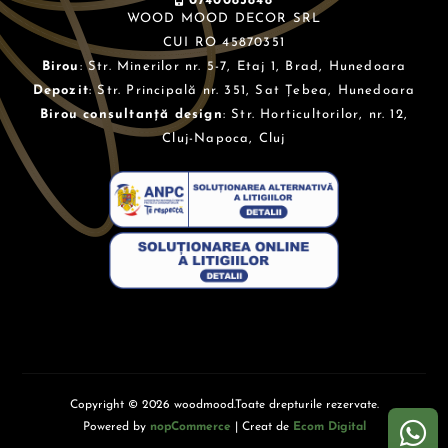
0740083848
WOOD MOOD DECOR SRL
CUI RO 45870351
Birou
: Str. Minerilor nr. 5-7, Etaj 1, Brad, Hunedoara
Depozit
: Str. Principală nr. 351, Sat Țebea, Hunedoara
Birou consultanță design
: Str. Horticultorilor, nr. 12,
Cluj-Napoca, Cluj
Copyright © 2026 woodmood.Toate drepturile rezervate.
Powered by
nopCommerce
| Creat de
Ecom Digital