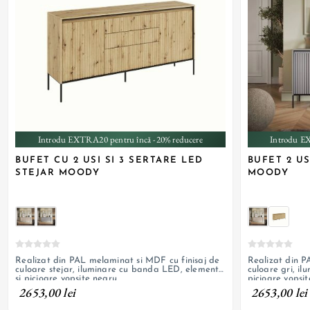
Introdu EXTRA20 pentru încă -20% reducere
Introdu E
BUFET CU 2 USI SI 3 SERTARE LED
BUFET 2 US
STEJAR MOODY
MOODY
Realizat din PAL melaminat si MDF cu finisaj de
Realizat din P
culoare stejar, iluminare cu banda LED, elemente
culoare gri, i
si picioare vopsite negru
picioare vopsi
2653,00 lei
2653,00 lei