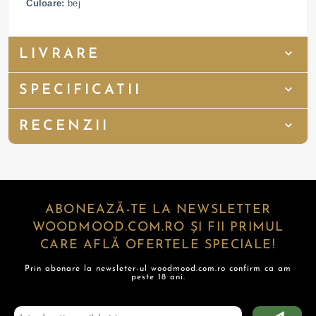
Culoare:
bej
LIVRARE
SPECIFICATII
RECENZII
ABONEAZĂ-TE LA NEWSLETTER
WOODMOOD.COM.RO ȘI FII PRIMUL
CARE AFLĂ OFERTELE SPECIALE!
Prin abonare la newsleter-ul woodmood.com.ro confirm ca am
peste 18 ani.