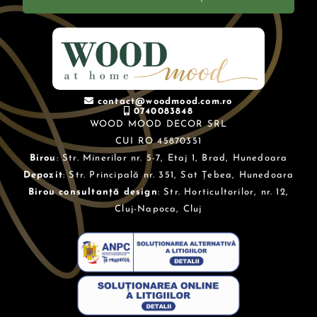
contact@woodmood.com.ro
0740083848
WOOD MOOD DECOR SRL
CUI RO 45870351
Birou
: Str. Minerilor nr. 5-7, Etaj 1, Brad, Hunedoara
Depozit
: Str. Principală nr. 351, Sat Țebea, Hunedoara
Birou consultanță design
: Str. Horticultorilor, nr. 12,
Cluj-Napoca, Cluj