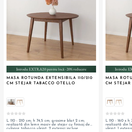
Introdu EXTRA20 pentru încă -20% reducere
Introdu E
MASA ROTUNDA EXTENSIBILA 110/210
MASA ROTU
CM STEJAR TABACCO OTELLO
CM STEJAR
L 110 - 210 cm; h 74,5 cm; grosime blat 2 cm;
L 110 - 160 x h 74,5 cm; grosime blat 2 cm;
realizată din lemn masiv de stejar cu finisaj de
realizată din l
culoare tabacco uleiat; 2 extensii incluse
uleiat; 1 extens