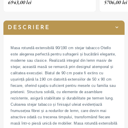
6943,00 lei
5706,00 lei
DESCRIERE
Masa rotundă extensibilă 90/190 cm stejar tabacco Otello
este alegerea perfectă pentru sufragerii și bucătării elegante,
moderne sau clasice. Realizată integral din lemn masiv de
stejar, această masă se remarcă prin designul atemporal și
calitatea execuției. Blatul de 90 cm poate fi extins cu
ușurință până la 190 cm datorită extensiilor de 50 x 90 cm
fiecare, oferind spațiu suficient pentru mesele cu familia sau
prietenii. Structura solidă, cu elemente de asamblare
rezistente, asigură stabilitate și durabilitate pe termen lung.
Culoarea stejar tabacco și finisajul uleiat evidențiază
frumusețea fibrei și a nodurilor de lemn, care devin mai
atractive odată cu trecerea timpului, transformând fiecare
masă într-o piesă unică de mobilier. Masa rotundă extensibilă