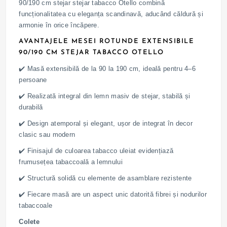
90/190 cm stejar stejar tabacco Otello combină
funcționalitatea cu eleganța scandinavă, aducând căldură și
armonie în orice încăpere.
AVANTAJELE MESEI ROTUNDE EXTENSIBILE
90/190 CM STEJAR TABACCO OTELLO
✔️ Masă extensibilă de la 90 la 190 cm, ideală pentru 4–6
persoane
✔️ Realizată integral din lemn masiv de stejar, stabilă și
durabilă
✔️ Design atemporal și elegant, ușor de integrat în decor
clasic sau modern
✔️ Finisajul de culoarea tabacco uleiat evidențiază
frumusețea tabaccoală a lemnului
✔️ Structură solidă cu elemente de asamblare rezistente
✔️ Fiecare masă are un aspect unic datorită fibrei și nodurilor
tabaccoale
Colete