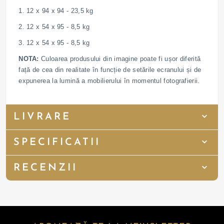
1. 12 x 94 x 94 - 23,5 kg
2. 12 x 54 x 95 - 8,5 kg
3. 12 x 54 x 95 - 8,5 kg
NOTA:
Culoarea produsului din imagine poate fi ușor diferită
față de cea din realitate în funcție de setările ecranului și de
expunerea la lumină a mobilierului în momentul fotografierii.
LIVRARE
SPECIFICATII
RECENZII