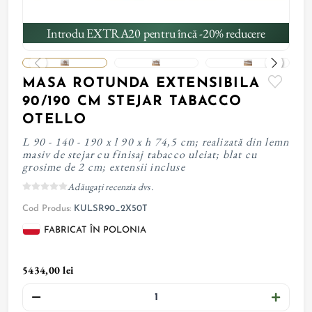
Introdu EXTRA20 pentru încă -20% reducere
MASA ROTUNDA EXTENSIBILA
90/190 CM STEJAR TABACCO
OTELLO
L 90 - 140 - 190 x l 90 x h 74,5 cm; realizată din lemn
masiv de stejar cu finisaj tabacco uleiat; blat cu
grosime de 2 cm; extensii incluse
Adăugați recenzia dvs.
Cod Produs:
KULSR90_2X50T
FABRICAT ÎN POLONIA
5434,00 lei