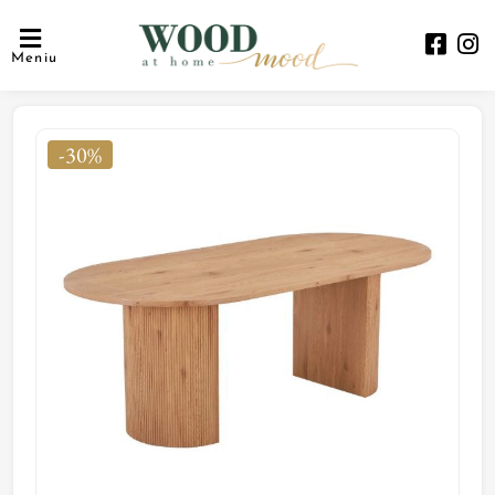
Meniu
-30%