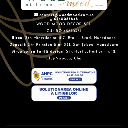
contact@woodmood.com.ro
0740083848
WOOD MOOD DECOR SRL
CUI RO 45870351
Birou
: Str. Minerilor nr. 5-7, Etaj 1, Brad, Hunedoara
Depozit
: Str. Principală nr. 351, Sat Țebea, Hunedoara
Birou consultanță design
: Str. Horticultorilor, nr. 12,
Cluj-Napoca, Cluj