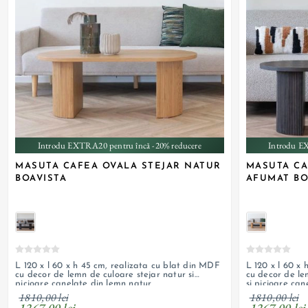
Introdu EXTRA20 pentru încă -20% reducere
Introdu E
MASUTA CAFEA OVALA STEJAR NATUR
MASUTA CA
BOAVISTA
AFUMAT BO
L 120 x l 60 x h 45 cm, realizata cu blat din MDF
L 120 x l 60 x
cu decor de lemn de culoare stejar natur si
cu decor de le
picioare canelate din lemn natur
si picioare can
afumat
1810,00 lei
1810,00 lei
1267,00 lei
1267,00 lei