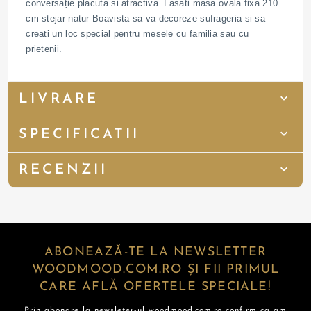
conversație placuta si atractiva. Lasati masa ovala fixa 210
cm stejar natur Boavista sa va decoreze sufrageria si sa
creati un loc special pentru mesele cu familia sau cu
prietenii.
LIVRARE
SPECIFICATII
RECENZII
ABONEAZĂ-TE LA NEWSLETTER
WOODMOOD.COM.RO ȘI FII PRIMUL
CARE AFLĂ OFERTELE SPECIALE!
Prin abonare la newsleter-ul woodmood.com.ro confirm ca am