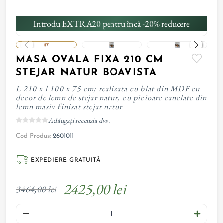
Introdu EXTRA20 pentru încă -20% reducere
MASA OVALA FIXA 210 CM
STEJAR NATUR BOAVISTA
L 210 x l 100 x 75 cm; realizata cu blat din MDF cu
decor de lemn de stejar natur, cu picioare canelate din
lemn masiv finisat stejar natur
Adăugați recenzia dvs.
Cod Produs:
2601011
EXPEDIERE GRATUITĂ
2425,00 lei
3464,00 lei