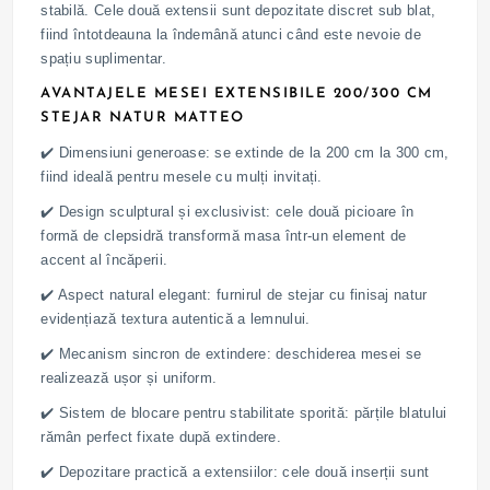
stabilă. Cele două extensii sunt depozitate discret sub blat,
fiind întotdeauna la îndemână atunci când este nevoie de
spațiu suplimentar.
AVANTAJELE MESEI EXTENSIBILE 200/300 CM
STEJAR NATUR MATTEO
✔️ Dimensiuni generoase: se extinde de la 200 cm la 300 cm,
fiind ideală pentru mesele cu mulți invitați.
✔️ Design sculptural și exclusivist: cele două picioare în
formă de clepsidră transformă masa într-un element de
accent al încăperii.
✔️ Aspect natural elegant: furnirul de stejar cu finisaj natur
evidențiază textura autentică a lemnului.
✔️ Mecanism sincron de extindere: deschiderea mesei se
realizează ușor și uniform.
✔️ Sistem de blocare pentru stabilitate sporită: părțile blatului
rămân perfect fixate după extindere.
✔️ Depozitare practică a extensiilor: cele două inserții sunt