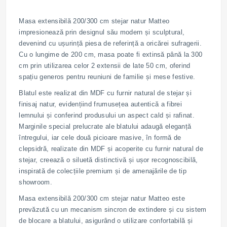
Masa extensibilă 200/300 cm stejar natur Matteo
impresionează prin designul său modern și sculptural,
devenind cu ușurință piesa de referință a oricărei sufragerii.
Cu o lungime de 200 cm, masa poate fi extinsă până la 300
cm prin utilizarea celor 2 extensii de late 50 cm, oferind
spațiu generos pentru reuniuni de familie și mese festive.
Blatul este realizat din MDF cu furnir natural de stejar și
finisaj natur, evidențiind frumusețea autentică a fibrei
lemnului și conferind produsului un aspect cald și rafinat.
Marginile special prelucrate ale blatului adaugă eleganță
întregului, iar cele două picioare masive, în formă de
clepsidră, realizate din MDF și acoperite cu furnir natural de
stejar, creează o siluetă distinctivă și ușor recognoscibilă,
inspirată de colecțiile premium și de amenajările de tip
showroom.
Masa extensibilă 200/300 cm stejar natur Matteo este
prevăzută cu un mecanism sincron de extindere și cu sistem
de blocare a blatului, asigurând o utilizare confortabilă și