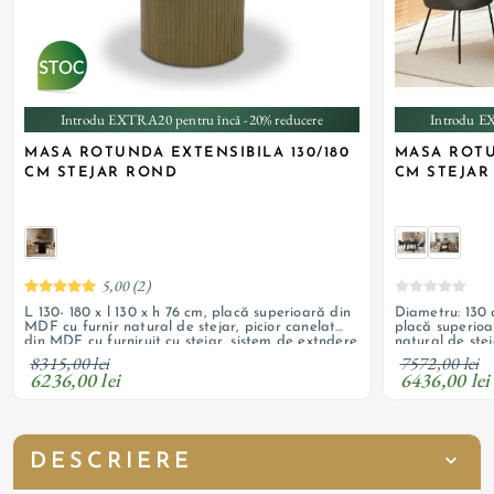
Introdu EXTRA20 pentru încă -20% reducere
Introdu E
MASA ROTUNDA EXTENSIBILA 130/180
MASA ROTU
CM STEJAR ROND
CM STEJAR
5,00 (2)
L 130- 180 x l 130 x h 76 cm, placă superioară din
Diametru: 130 c
MDF cu furnir natural de stejar, picior canelat
placă superioa
din MDF cu furniruit cu stejar, sistem de extndere
natural de stej
sincron, extensie cu depozitare sub blat
masiv, sistem d
8315,00 lei
7572,00 lei
6236,00 lei
6436,00 lei
DESCRIERE