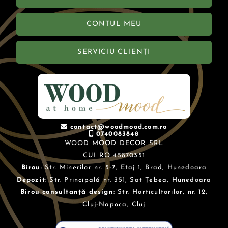
CONTUL MEU
SERVICIU CLIENȚI
contact@woodmood.com.ro
0740083848
WOOD MOOD DECOR SRL
CUI RO 45870351
Birou
: Str. Minerilor nr. 5-7, Etaj 1, Brad, Hunedoara
Depozit
: Str. Principală nr. 351, Sat Țebea, Hunedoara
Birou consultanță design
: Str. Horticultorilor, nr. 12,
Cluj-Napoca, Cluj