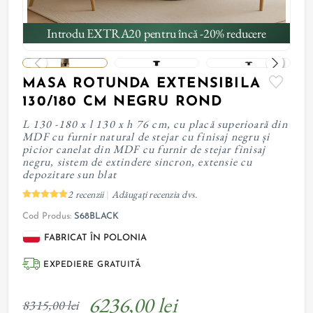
Introdu EXTRA20 pentru încă -20% reducere
MASA ROTUNDA EXTENSIBILA
130/180 CM NEGRU ROND
L 130 -180 x l 130 x h 76 cm, cu placă superioară din
MDF cu furnir natural de stejar cu finisaj negru și
picior canelat din MDF cu furnir de stejar finisaj
negru, sistem de extindere sincron, extensie cu
depozitare sun blat
2 recenzii
Adăugați recenzia dvs.
|
Cod Produs:
S68BLACK
FABRICAT ÎN POLONIA
EXPEDIERE GRATUITĂ
6236,00 lei
8315,00 lei