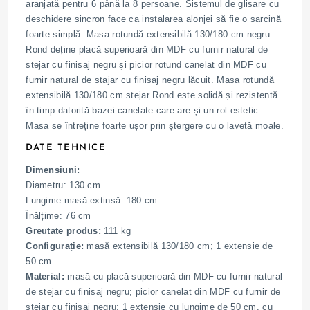
aranjată pentru 6 până la 8 persoane. Sistemul de glisare cu
deschidere sincron face ca instalarea alonjei să fie o sarcină
foarte simplă. Masa rotundă extensibilă 130/180 cm negru
Rond deține placă superioară din MDF cu furnir natural de
stejar cu finisaj negru și picior rotund canelat din MDF cu
furnir natural de stajar cu finisaj negru lăcuit. Masa rotundă
extensibilă 130/180 cm stejar Rond este solidă și rezistentă
în timp datorită bazei canelate care are și un rol estetic.
Masa se întreține foarte ușor prin ștergere cu o lavetă moale.
DATE TEHNICE
Dimensiuni:
Diametru: 130 cm
Lungime masă extinsă: 180 cm
Înălțime: 76 cm
Greutate produs:
111 kg
Configurație:
masă extensibilă 130/180 cm; 1 extensie de
50 cm
Material:
masă cu placă superioară din MDF cu furnir natural
de stejar cu finisaj negru; picior canelat din MDF cu furnir de
stejar cu finisaj negru; 1 extensie cu lungime de 50 cm, cu