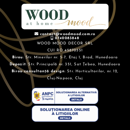
contact@woodmood.com.ro
0740083848
WOOD MOOD DECOR SRL
CUI RO 45870351
Birou
: Str. Minerilor nr. 5-7, Etaj 1, Brad, Hunedoara
Depozit
: Str. Principală nr. 351, Sat Țebea, Hunedoara
Birou consultanță design
: Str. Horticultorilor, nr. 12,
Cluj-Napoca, Cluj