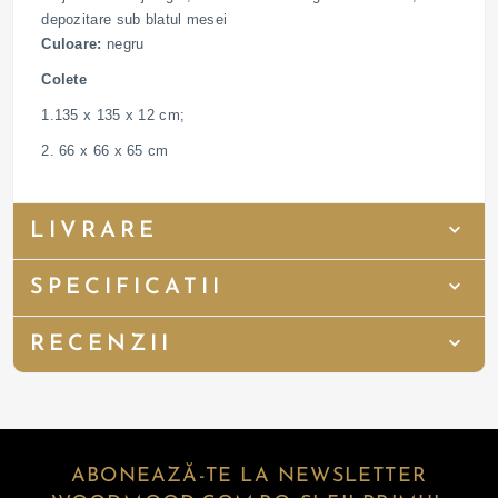
depozitare sub blatul mesei
Culoare:
negru
Colete
1.135 x 135 x 12 cm;
2. 66 x 66 x 65 cm
LIVRARE
SPECIFICATII
RECENZII
ABONEAZĂ-TE LA NEWSLETTER