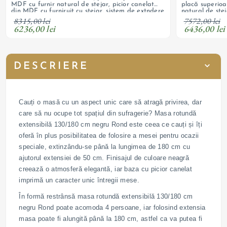
MDF cu furnir natural de stejar, picior canelat
placă superioa
din MDF cu furniruit cu stejar, sistem de extndere
natural de stej
sincron, extensie cu depozitare sub blat
masiv, sistem d
8315,00 lei
7572,00 lei
6236,00 lei
6436,00 lei
DESCRIERE
Cauți o masă cu un aspect unic care să atragă privirea, dar
care să nu ocupe tot spațiul din sufragerie? Masa rotundă
extensibilă 130/180 cm negru Rond este ceea ce cauți și îți
oferă în plus posibilitatea de folosire a mesei pentru ocazii
speciale, extinzându-se până la lungimea de 180 cm cu
ajutorul extensiei de 50 cm. Finisajul de culoare neagră
creează o atmosferă elegantă, iar baza cu picior canelat
imprimă un caracter unic întregii mese.
În formă restrânsă masa rotundă extensibilă 130/180 cm
negru Rond poate acomoda 4 persoane, iar folosind extensia
masa poate fi alungită până la 180 cm, astfel ca va putea fi