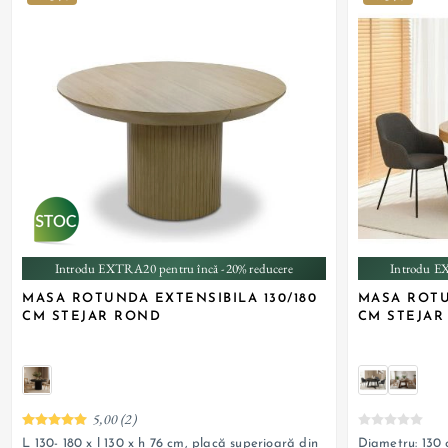
Introdu EXTRA20 pentru încă -20% reducere
Introdu E
MASA ROTUNDA EXTENSIBILA 130/180
MASA ROTU
CM STEJAR ROND
CM STEJAR
5,00 (2)
L 130- 180 x l 130 x h 76 cm, placă superioară din
Diametru: 130 c