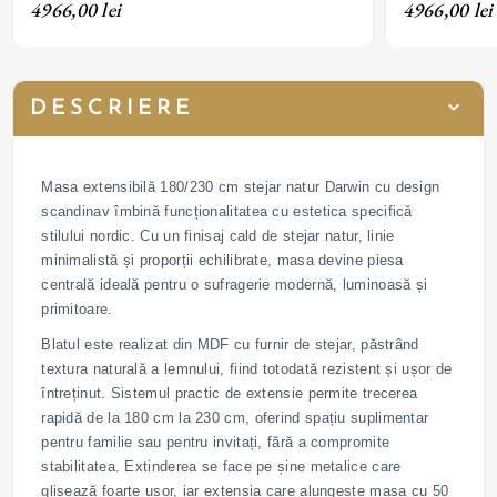
uși din MDF cu furnir de stejar natur lăcuit
de stejar natur
4966,00 lei
4966,00 lei
DESCRIERE
Masa extensibilă 180/230 cm stejar natur Darwin cu design
scandinav îmbină funcționalitatea cu estetica specifică
stilului nordic. Cu un finisaj cald de stejar natur, linie
minimalistă și proporții echilibrate, masa devine piesa
centrală ideală pentru o sufragerie modernă, luminoasă și
primitoare.
Blatul este realizat din MDF cu furnir de stejar, păstrând
textura naturală a lemnului, fiind totodată rezistent și ușor de
întreținut. Sistemul practic de extensie permite trecerea
rapidă de la 180 cm la 230 cm, oferind spațiu suplimentar
pentru familie sau pentru invitați, fără a compromite
stabilitatea. Extinderea se face pe șine metalice care
glisează foarte ușor, iar extensia care alungeste masa cu 50