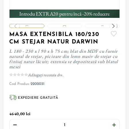
Introdu EXTRA20 pentru încă -20% reducere
MASA EXTENSIBILA 180/230
CM STEJAR NATUR DARWIN
L 180 - 230 x l 90 x h 75 cm; blat din MDF cu furnir
natural de stejar, picioare din lemn masiv de stejar cu
finisaj natur lăcuit; extensia se depozitează sub blatul
mesei
Adăugați recenzia dvs.
Cod Produs:
2202031
EXPEDIERE GRATUITĂ
4640,00 lei