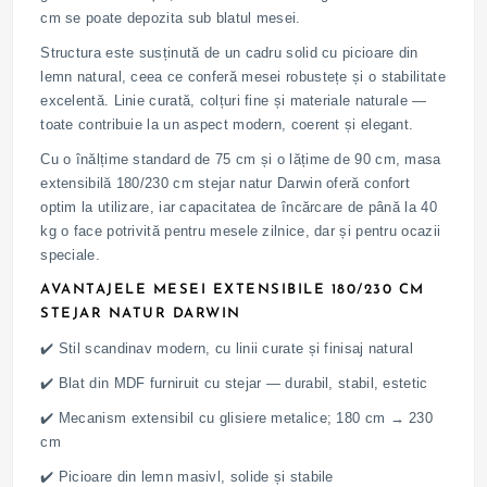
cm se poate depozita sub blatul mesei.
Structura este susținută de un cadru solid cu picioare din
lemn natural, ceea ce conferă mesei robustețe și o stabilitate
excelentă. Linie curată, colțuri fine și materiale naturale —
toate contribuie la un aspect modern, coerent și elegant.
Cu o înălțime standard de 75 cm și o lățime de 90 cm, masa
extensibilă 180/230 cm stejar natur Darwin oferă confort
optim la utilizare, iar capacitatea de încărcare de până la 40
kg o face potrivită pentru mesele zilnice, dar și pentru ocazii
speciale.
AVANTAJELE MESEI EXTENSIBILE 180/230 CM
STEJAR NATUR DARWIN
✔️ Stil scandinav modern, cu linii curate și finisaj natural
✔️ Blat din MDF furniruit cu stejar — durabil, stabil, estetic
✔️ Mecanism extensibil cu glisiere metalice; 180 cm → 230
cm
✔️ Picioare din lemn masivl, solide și stabile