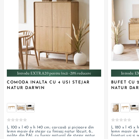
Introdu EXTRA20 pentru încă -20% reducere
Introdu E
COMODA INALTA CU 4 USI STEJAR
BUFET CU 2
NATUR DARWIN
NATUR DA
L 100 x l 40 x h 140 cm; carcasă și picioare din
L 180 x l 45 x 
lemn masiv de stejar cu finisaj natur lăcuit, 6
lemn masiv de s
polițe din PAL cu furnir natural de stejar natur,
fronturi uși și