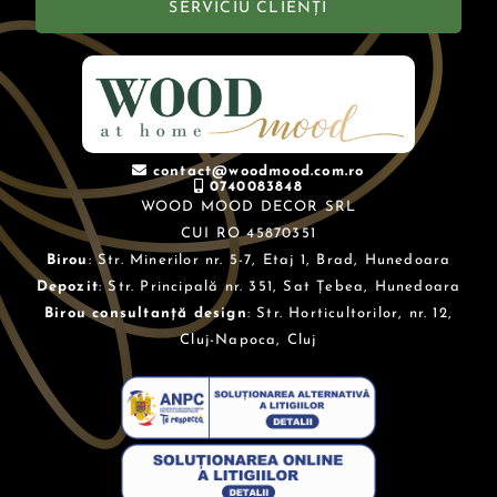
SERVICIU CLIENȚI
contact@woodmood.com.ro
0740083848
WOOD MOOD DECOR SRL
CUI RO 45870351
Birou
: Str. Minerilor nr. 5-7, Etaj 1, Brad, Hunedoara
Depozit
: Str. Principală nr. 351, Sat Țebea, Hunedoara
Birou consultanță design
: Str. Horticultorilor, nr. 12,
Cluj-Napoca, Cluj