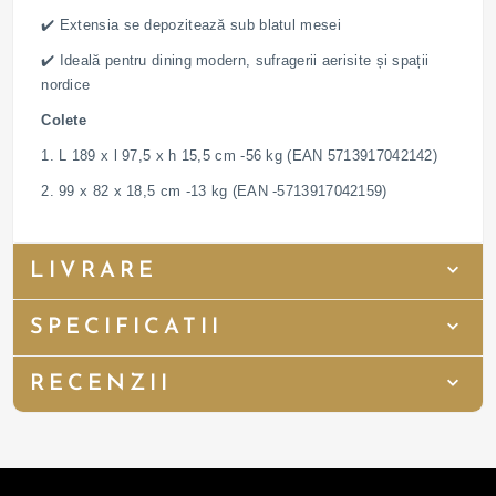
✔️ Extensia se depozitează sub blatul mesei
✔️ Ideală pentru dining modern, sufragerii aerisite și spații
nordice
Colete
1. L 189 x l 97,5 x h 15,5 cm -56 kg (EAN 5713917042142)
2. 99 x 82 x 18,5 cm -13 kg (EAN -5713917042159)
LIVRARE
SPECIFICATII
RECENZII