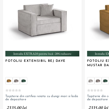
+ 6
Introdu EXTRA20 pentru încă -20% reducere
Introdu E
FOTOLIU EXTENSIBIL BEJ DAVE
FOTOLIU E
MUSTAR DA
Tapiterie din catifea reiata cu dungi mari si lada
Tapiterie din c
de depozitare
de depozitare
2335,00 lei
2335,00 lei