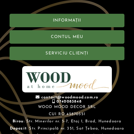
INFORMAȚII
CONTUL MEU
SERVICIU CLIENȚI
contact@woodmood.com.ro
0740083848
WOOD MOOD DECOR SRL
CUI RO 45870351
Birou
: Str. Minerilor nr. 5-7, Etaj 1, Brad, Hunedoara
Depozit
: Str. Principală nr. 351, Sat Țebea, Hunedoara