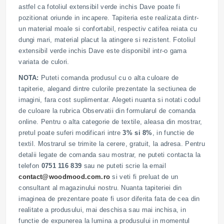
astfel ca fotoliul extensibil verde inchis Dave poate fi
pozitionat oriunde in incapere. Tapiteria este realizata dintr-
un material moale si confortabil, respectiv catifea reiata cu
dungi mari, material placut la atingere si rezistent. Fotoliul
extensibil verde inchis Dave este disponibil intr-o gama
variata de culori.
NOTA:
Puteti comanda produsul cu o alta culoare de
tapiterie, alegand dintre culorile prezentate la sectiunea de
imagini, fara cost suplimentar. Alegeti nuanta si notati codul
de culoare la rubrica Observatii din formularul de comanda
online. Pentru o alta categorie de textile, aleasa din mostrar,
pretul poate suferi modificari intre
3% si 8%
, in functie de
textil. Mostrarul se trimite la cerere, gratuit, la adresa. Pentru
detalii legate de comanda sau mostrar, ne puteti contacta la
telefon
0751 116 839
sau ne puteti scrie la email
contact@woodmood.com.ro
si veti fi preluat de un
consultant al magazinului nostru. Nuanta tapiteriei din
imaginea de prezentare poate fi usor diferita fata de cea din
realitate a produsului, mai deschisa sau mai inchisa, in
functie de expunerea la lumina a produsului in momentul