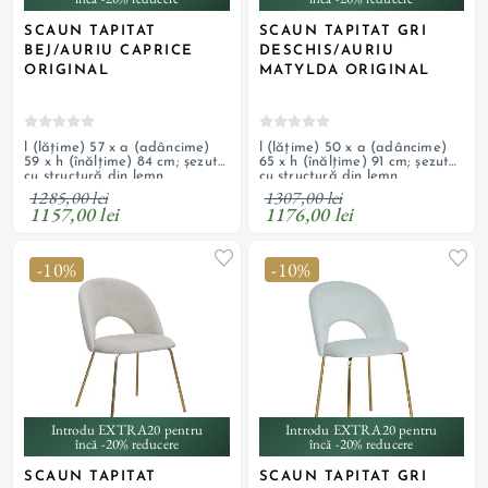
SCAUN TAPITAT
SCAUN TAPITAT GRI
BEJ/AURIU CAPRICE
DESCHIS/AURIU
ORIGINAL
MATYLDA ORIGINAL
l (lățime) 57 x a (adâncime)
l (lățime) 50 x a (adâncime)
59 x h (înălțime) 84 cm; șezut
65 x h (înălțime) 91 cm; șezut
cu structură din lemn,
cu structură din lemn,
umplutură cu spumă, tapițerie
umplutură cu spumă, tapițerie
1285,00 lei
1307,00 lei
din catifea și picioare metalice
din catifea și picioare metalice
1157,00 lei
1176,00 lei
cromate auriu; personalizabil
cromate auriu; personalizabil
-10%
-10%
Introdu EXTRA20 pentru
Introdu EXTRA20 pentru
încă -20% reducere
încă -20% reducere
SCAUN TAPITAT
SCAUN TAPITAT GRI