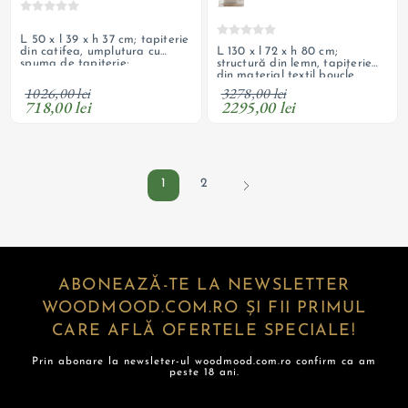
L 50 x l 39 x h 37 cm; tapiterie
L 130 x l 72 x h 80 cm;
din catifea, umplutura cu
structură din lemn, tapițerie
spuma de tapiterie;
din material textil boucle,
personalizabil
șezut cu arcuri ondulate și
1026,00 lei
3278,00 lei
spumă HR, spătar cu
718,00 lei
2295,00 lei
umplutură cu spumă; produs
personalizabil
1
2
ABONEAZĂ-TE LA NEWSLETTER
WOODMOOD.COM.RO ȘI FII PRIMUL
CARE AFLĂ OFERTELE SPECIALE!
Prin abonare la newsleter-ul woodmood.com.ro confirm ca am
peste 18 ani.