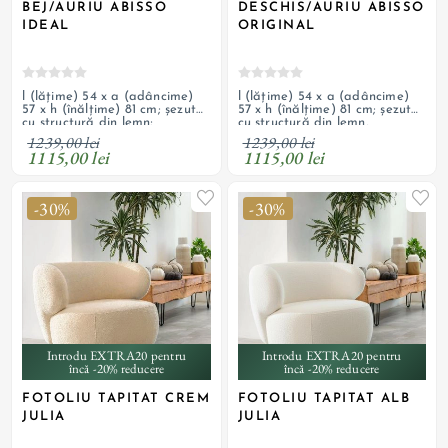
BEJ/AURIU ABISSO
DESCHIS/AURIU ABISSO
IDEAL
ORIGINAL
l (lățime) 54 x a (adâncime)
l (lățime) 54 x a (adâncime)
57 x h (înălțime) 81 cm; șezut
57 x h (înălțime) 81 cm; șezut
cu structură din lemn;
cu structură din lemn,
umplutură cu spumă de
umplutură cu spumă, tapițerie
1239,00 lei
1239,00 lei
tapițerie, acoperit cu textil de
din catifea și picioare metalice
1115,00 lei
1115,00 lei
catifea; picioare metalice
cromate auriu; personalizabil
cromate auriu; personalizabil
-30%
-30%
Introdu EXTRA20 pentru
Introdu EXTRA20 pentru
încă -20% reducere
încă -20% reducere
FOTOLIU TAPITAT CREM
FOTOLIU TAPITAT ALB
JULIA
JULIA