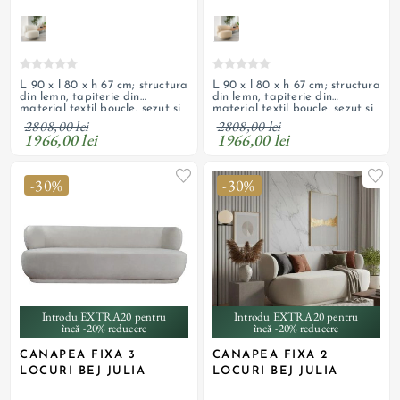
L 90 x l 80 x h 67 cm; structura
L 90 x l 80 x h 67 cm; structura
din lemn, tapiterie din
din lemn, tapiterie din
material textil boucle, sezut si
material textil boucle, sezut si
spatar cu umplutura cu
spatar cu umplutura cu
2808,00 lei
2808,00 lei
spuma; personalizabil
spuma; produs personalizabil
1966,00 lei
1966,00 lei
-30%
-30%
Introdu EXTRA20 pentru
Introdu EXTRA20 pentru
încă -20% reducere
încă -20% reducere
CANAPEA FIXA 3
CANAPEA FIXA 2
LOCURI BEJ JULIA
LOCURI BEJ JULIA