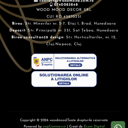
contact@woodmood.com.ro
0740083848
WOOD MOOD DECOR SRL
CUI RO 45870351
Birou
: Str. Minerilor nr. 5-7, Etaj 1, Brad, Hunedoara
Depozit
: Str. Principală nr. 351, Sat Țebea, Hunedoara
Birou consultanță design
: Str. Horticultorilor, nr. 12,
Cluj-Napoca, Cluj
Copyright © 2026 woodmood.Toate drepturile rezervate.
Powered by
nopCommerce
| Creat de
Ecom Digital