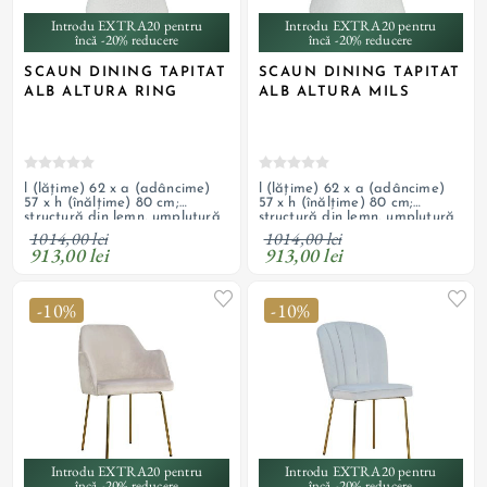
Introdu EXTRA20 pentru
Introdu EXTRA20 pentru
încă -20% reducere
încă -20% reducere
SCAUN DINING TAPITAT
SCAUN DINING TAPITAT
ALB ALTURA RING
ALB ALTURA MILS
l (lățime) 62 x a (adâncime)
l (lățime) 62 x a (adâncime)
57 x h (înălțime) 80 cm;
57 x h (înălțime) 80 cm;
structură din lemn, umplutură
structură din lemn, umplutură
cu spumă, tapițerie din textil
cu spumă, tapițerie din texil
1014,00 lei
1014,00 lei
boucle și picior central tapițat;
boucle și picior central tapițat;
913,00 lei
913,00 lei
personalizabil
personalizabil
-10%
-10%
Introdu EXTRA20 pentru
Introdu EXTRA20 pentru
încă -20% reducere
încă -20% reducere