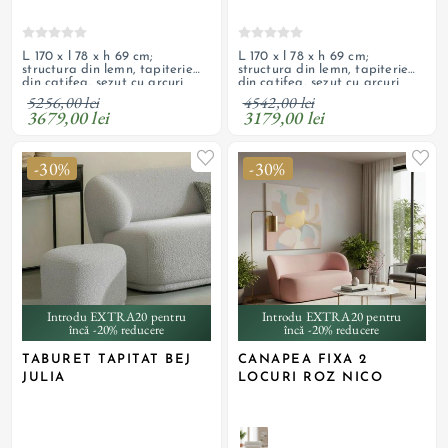
L 170 x l 78 x h 69 cm;
L 170 x l 78 x h 69 cm;
structura din lemn, tapiterie
structura din lemn, tapiterie
din catifea, sezut cu arcuri
din catifea, sezut cu arcuri
ondulate si spuma, spatar cu
ondulate si spuma, spatar cu
5256,00 lei
4542,00 lei
umplutura cu spuma; produs
umplutura cu spuma; produs
3679,00 lei
3179,00 lei
personalizabil
personalizabil
-30%
-30%
Introdu EXTRA20 pentru
Introdu EXTRA20 pentru
încă -20% reducere
încă -20% reducere
TABURET TAPITAT BEJ
CANAPEA FIXA 2
JULIA
LOCURI ROZ NICO