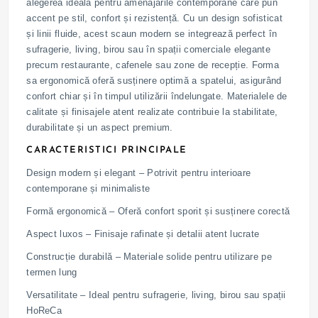
alegerea ideală pentru amenajările contemporane care pun
accent pe stil, confort și rezistență. Cu un design sofisticat
și linii fluide, acest scaun modern se integrează perfect în
sufragerie, living, birou sau în spații comerciale elegante
precum restaurante, cafenele sau zone de recepție. Forma
sa ergonomică oferă susținere optimă a spatelui, asigurând
confort chiar și în timpul utilizării îndelungate. Materialele de
calitate și finisajele atent realizate contribuie la stabilitate,
durabilitate și un aspect premium.
CARACTERISTICI PRINCIPALE
Design modern și elegant – Potrivit pentru interioare
contemporane și minimaliste
Formă ergonomică – Oferă confort sporit și susținere corectă
Aspect luxos – Finisaje rafinate și detalii atent lucrate
Construcție durabilă – Materiale solide pentru utilizare pe
termen lung
Versatilitate – Ideal pentru sufragerie, living, birou sau spații
HoReCa