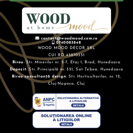
contact@woodmood.com.ro
0740083848
WOOD MOOD DECOR SRL
CUI RO 45870351
Birou
: Str. Minerilor nr. 5-7, Etaj 1, Brad, Hunedoara
Depozit
: Str. Principală nr. 351, Sat Țebea, Hunedoara
Birou consultanță design
: Str. Horticultorilor, nr. 12,
Cluj-Napoca, Cluj