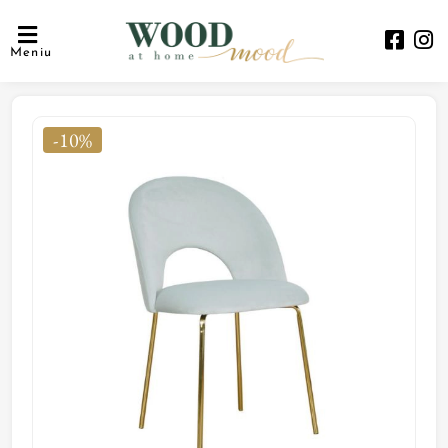
Meniu
-10%