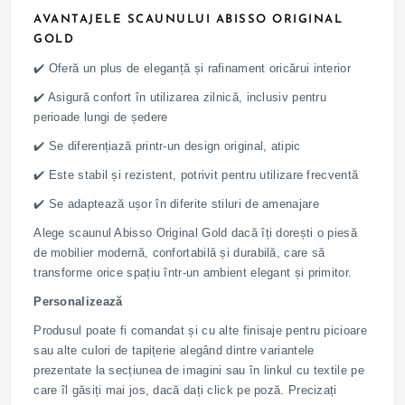
AVANTAJELE SCAUNULUI ABISSO ORIGINAL
GOLD
✔️ Oferă un plus de eleganță și rafinament oricărui interior
✔️ Asigură confort în utilizarea zilnică, inclusiv pentru
perioade lungi de ședere
✔️ Se diferențiază printr-un design original, atipic
✔️ Este stabil și rezistent, potrivit pentru utilizare frecventă
✔️ Se adaptează ușor în diferite stiluri de amenajare
Alege scaunul Abisso Original Gold dacă îți dorești o piesă
de mobilier modernă, confortabilă și durabilă, care să
transforme orice spațiu într-un ambient elegant și primitor.
Personalizează
Produsul poate fi comandat și cu alte finisaje pentru picioare
sau alte culori de tapițerie alegând dintre variantele
prezentate la secțiunea de imagini sau în linkul cu textile pe
care îl găsiți mai jos, dacă dați click pe poză. Precizați