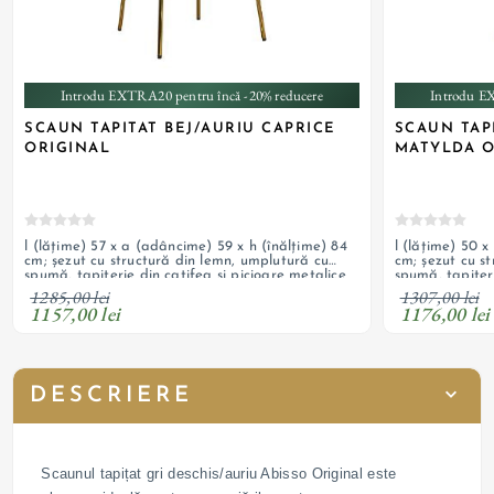
Introdu EXTRA20 pentru încă -20% reducere
Introdu E
SCAUN TAPITAT BEJ/AURIU CAPRICE
SCAUN TAP
ORIGINAL
MATYLDA O
l (lățime) 57 x a (adâncime) 59 x h (înălțime) 84
l (lățime) 50 x
cm; șezut cu structură din lemn, umplutură cu
cm; șezut cu s
spumă, tapițerie din catifea și picioare metalice
spumă, tapițeri
cromate auriu; personalizabil
cromate auriu;
1285,00 lei
1307,00 lei
1157,00 lei
1176,00 lei
DESCRIERE
Scaunul tapițat gri deschis/auriu Abisso Original este