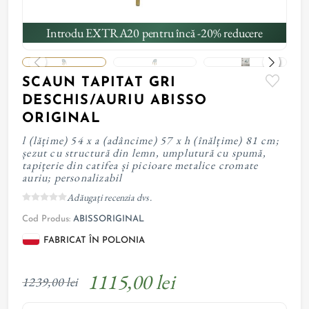
Introdu EXTRA20 pentru încă -20% reducere
SCAUN TAPITAT GRI
DESCHIS/AURIU ABISSO
ORIGINAL
l (lățime) 54 x a (adâncime) 57 x h (înălțime) 81 cm;
șezut cu structură din lemn, umplutură cu spumă,
tapițerie din catifea și picioare metalice cromate
auriu; personalizabil
Adăugați recenzia dvs.
Cod Produs:
ABISSORIGINAL
FABRICAT ÎN POLONIA
1115,00 lei
1239,00 lei