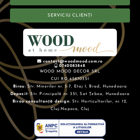
SERVICIU CLIENȚI
contact@woodmood.com.ro
0740083848
WOOD MOOD DECOR SRL
CUI RO 45870351
Birou
: Str. Minerilor nr. 5-7, Etaj 1, Brad, Hunedoara
Depozit
: Str. Principală nr. 351, Sat Țebea, Hunedoara
Birou consultanță design
: Str. Horticultorilor, nr. 12,
Cluj-Napoca, Cluj