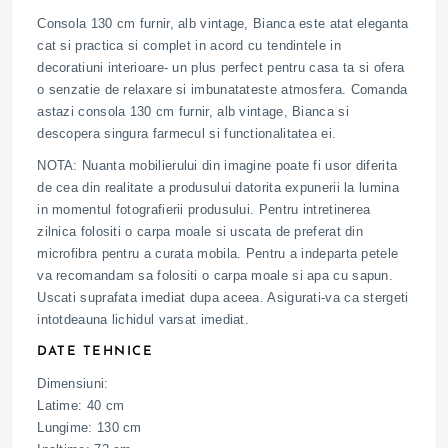
Consola 130 cm furnir, alb vintage, Bianca este atat eleganta
cat si practica si complet in acord cu tendintele in
decoratiuni interioare- un plus perfect pentru casa ta si ofera
o senzatie de relaxare si imbunatateste atmosfera. Comanda
astazi consola 130 cm furnir, alb vintage, Bianca si
descopera singura farmecul si functionalitatea ei.
NOTA: Nuanta mobilierului din imagine poate fi usor diferita
de cea din realitate a produsului datorita expunerii la lumina
in momentul fotografierii produsului. Pentru intretinerea
zilnica folositi o carpa moale si uscata de preferat din
microfibra pentru a curata mobila. Pentru a indeparta petele
va recomandam sa folositi o carpa moale si apa cu sapun.
Uscati suprafata imediat dupa aceea. Asigurati-va ca stergeti
intotdeauna lichidul varsat imediat.
DATE TEHNICE
Dimensiuni:
Latime: 40 cm
Lungime: 130 cm