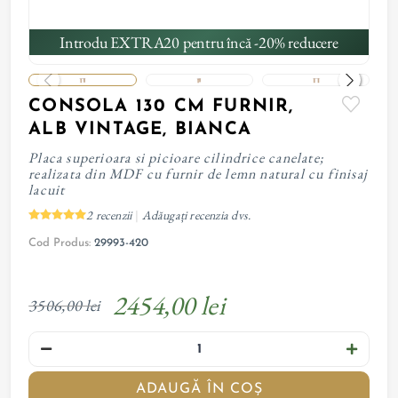
Introdu EXTRA20 pentru încă -20% reducere
CONSOLA 130 CM FURNIR,
ALB VINTAGE, BIANCA
Placa superioara si picioare cilindrice canelate;
realizata din MDF cu furnir de lemn natural cu finisaj
lacuit
2 recenzii
Adăugați recenzia dvs.
|
Cod Produs:
29993-420
2454,00 lei
3506,00 lei
ADAUGĂ ÎN COȘ