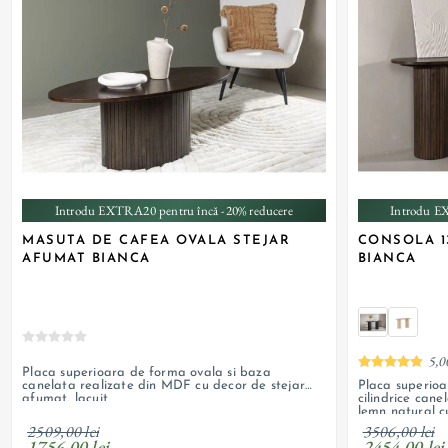
Introdu EXTRA20 pentru încă -20% reducere
Introdu E
MASUTA DE CAFEA OVALA STEJAR
CONSOLA 1
AFUMAT BIANCA
BIANCA
5,0
Placa superioara de forma ovala si baza
Placa superioar
canelata realizate din MDF cu decor de stejar
cilindrice cane
afumat, lacuit
lemn natural cu
2509,00 lei
3506,00 lei
1756,00 lei
2454,00 lei