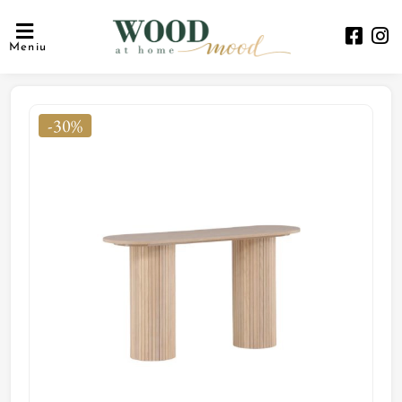
Meniu
-30%