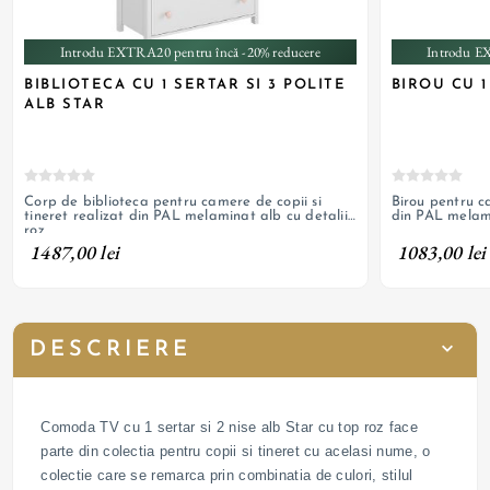
Introdu EXTRA20 pentru încă -20% reducere
Introdu E
BIBLIOTECA CU 1 SERTAR SI 3 POLITE
BIROU CU 1
ALB STAR
Corp de biblioteca pentru camere de copii si
Birou pentru ca
tineret realizat din PAL melaminat alb cu detalii
din PAL melami
roz
1487,00 lei
1083,00 lei
DESCRIERE
Comoda TV cu 1 sertar si 2 nise alb Star cu top roz face
parte din colectia pentru copii si tineret cu acelasi nume, o
colectie care se remarca prin combinatia de culori, stilul