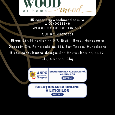
contact@woodmood.com.ro
0740083848
WOOD MOOD DECOR SRL
CUI RO 45870351
Birou
: Str. Minerilor nr. 5-7, Etaj 1, Brad, Hunedoara
Depozit
: Str. Principală nr. 351, Sat Țebea, Hunedoara
Birou consultanță design
: Str. Horticultorilor, nr. 12,
Cluj-Napoca, Cluj