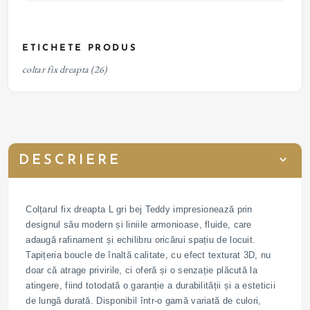
ETICHETE PRODUS
coltar fix dreapta
(26)
DESCRIERE
Colțarul fix dreapta L gri bej Teddy impresionează prin
designul său modern și liniile armonioase, fluide, care
adaugă rafinament și echilibru oricărui spațiu de locuit.
Tapițeria boucle de înaltă calitate, cu efect texturat 3D, nu
doar că atrage privirile, ci oferă și o senzație plăcută la
atingere, fiind totodată o garanție a durabilității și a esteticii
de lungă durată. Disponibil într-o gamă variată de culori,