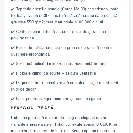
✔️ Tapițerie chenille boucle (Catch Me 03) eco friendly, safe
for baby, cu efect 3D – textură plăcută, durabilitate ridicată;
greutate 550 g/m2; test Martindale >100 000 cicluri
✔️ Confort optim datorită arcurilor ondulate și spumei
poliuretanice
✔️ Perne de spătar umplute cu granule de spumă pentru
susținere ergonomică
✔️ Structură solidă din lemn pentru rezistență în timp
✔️ Picioare cilindrice scurte – asigură ventilație
✔️ Disponibil într-o gamă variată de culori – ușor de integrat
în orice decor
✔️ Ideal pentru livinguri moderne și spații elegante
PERSONALIZEAZĂ
Puteți alege o altă culoare de tapițerie alegând dintre
variantele prezentate în linkul cu textile apăsând CLICK pe
imaginea de mai jos, de la textil. Scrieți opțiunile dorite la