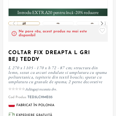
Introdu EXTRA20 pentru încă -20% reducere
Ne pare rău, acest produs nu mai este
disponibil
COLTAR FIX DREAPTA L GRI
BEJ TEDDY
L 270 x l 105 - 170 x h 72 - 87 cm; structura din
lemn, sezut cu arcuri ondulate si umplutura cu spuma
poliuretanica, tapiterie din textil boucle; spatar cu
umplutura cu granule de spuma; 2 perne decorative
Adăugați recenzia dvs.
Cod Produs:
TED3LCHME03
FABRICAT ÎN POLONIA
EXPEDIERE GRATUITĂ