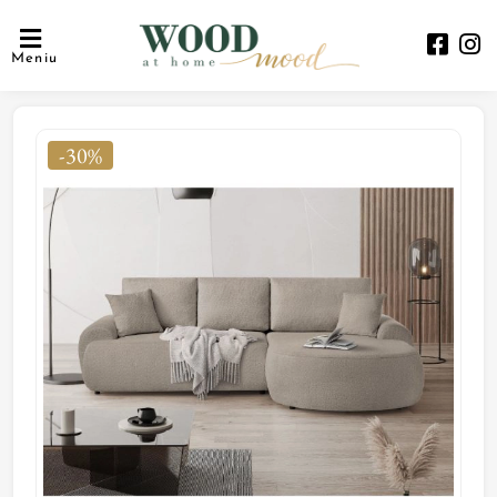
Meniu
-30%