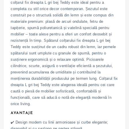
colțarul fix dreapta L gri bej Teddy este ideal pentru a
completa cu stil orice decor contemporan. Șezutul este
construit pe o structură solidă din lemn și este compus din
materiale premium: plasă de arcuri ondulate, fetru de
tapițerie, spumă poliuretanică și vatelină specială pentru
mobilier – toate alese pentru a oferi un confort deosebit și
rezistență în timp. Spătarul colțarului fix dreapta L gri bej
Teddy este susținut de un cadru robust din lemn, iar pernele
spătarului sunt umplute cu granule de spumă, pentru o
susținere ergonomică și o relaxare optimă. Picioarele
cilindrice, scurte, asigură o ventilație eficientă a șezutului,
prevenind acumularea de umiditate și contribuind la
menținerea durabilității produsului pe termen lung. Colțarul fix
dreapta L gri bej Teddy este alegerea ideală pentru cei care
caută o piesă de mobilier sofisticată, confortabilă și
funcțională, care să aducă o notă de eleganță modernă în
orice living.
AVANTAJE
✔️ Design modern cu linii armonioase și curbe elegante;
disponibil și cu șezlong pe partea stângă