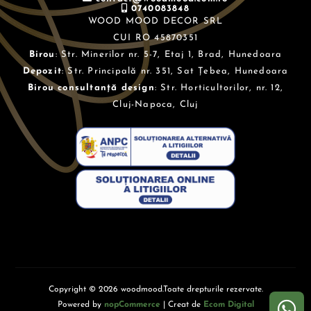
0740083848
WOOD MOOD DECOR SRL
CUI RO 45870351
Birou
: Str. Minerilor nr. 5-7, Etaj 1, Brad, Hunedoara
Depozit
: Str. Principală nr. 351, Sat Țebea, Hunedoara
Birou consultanță design
: Str. Horticultorilor, nr. 12,
Cluj-Napoca, Cluj
Copyright © 2026 woodmood.Toate drepturile rezervate.
Powered by
nopCommerce
| Creat de
Ecom Digital