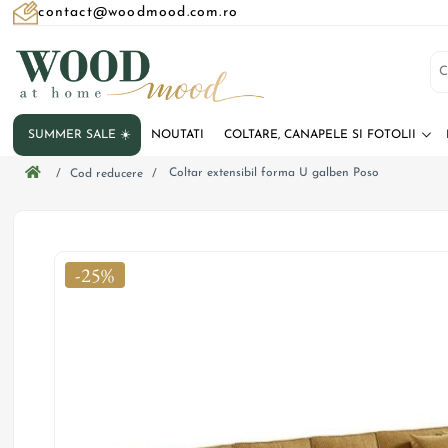
contact@woodmood.com.ro
SUMMER SALE ☀️
NOUTATI
COLTARE, CANAPELE SI FOTOLII
Coltar extensibil forma U galben Poso
/
Cod reducere
/
-25%