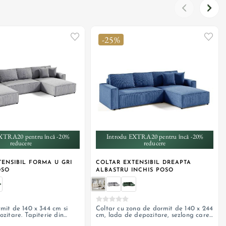
-25%
+ 2
+ 2
XTRA20 pentru încă -20%
Introdu EXTRA20 pentru încă -20%
reducere
reducere
ENSIBIL FORMA U GRI
COLTAR EXTENSIBIL DREAPTA
OSO
ALBASTRU INCHIS POSO
mit de 140 x 344 cm si
Coltar cu zona de dormit de 140 x 244
zitare. Tapiterie din
cm, lada de depozitare, sezlong care
ta
poate fi pozitionat si pe stanga