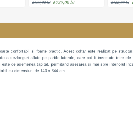
6725,00 lei
8966,00 lei
8966,00 lei
arte confortabil si foarte practic. Acest coltar este realizat pe struct
oua sezlonguri aflate pe partile laterale, care pot fi inversate intre ele.
ui este de asemenea tapitat, permitand asezarea si mai spre interiorul in
ortabil cu dimensiuni de 140 x 344 cm.