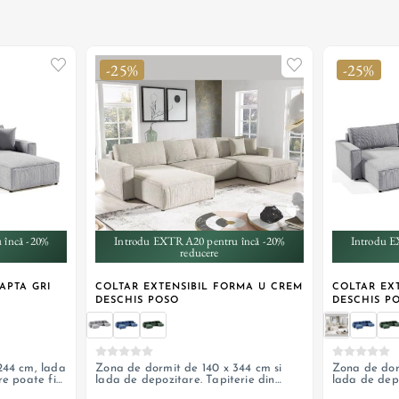
-25%
-25%
+ 2
 încă -20%
Introdu EXTRA20 pentru încă -20%
Introdu E
reducere
APTA GRI
COLTAR EXTENSIBIL FORMA U CREM
COLTAR EXT
DESCHIS POSO
DESCHIS P
244 cm, lada
Zona de dormit de 140 x 344 cm si
Zona de dor
re poate fi
lada de depozitare. Tapiterie din
lada de depo
catifea reiata
catifea reia