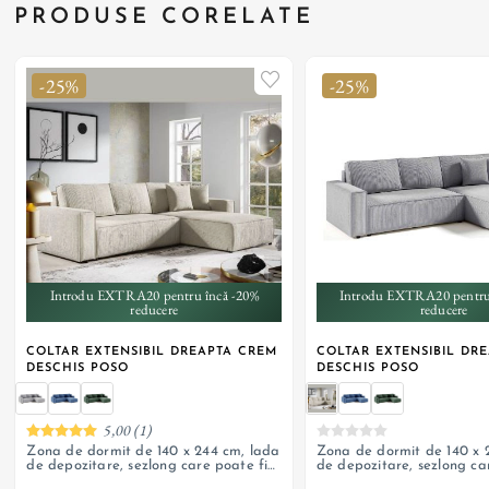
PRODUSE CORELATE
-25%
-25%
+ 2
+ 2
Introdu EXTRA20 pentru încă -20%
Introdu EXTRA20 pentru
reducere
reducere
COLTAR EXTENSIBIL DREAPTA CREM
COLTAR EXTENSIBIL DRE
DESCHIS POSO
DESCHIS POSO
5,00 (1)
Zona de dormit de 140 x 244 cm, lada
Zona de dormit de 140 x 
de depozitare, sezlong care poate fi
de depozitare, sezlong ca
pozitionat si pe stanga
pozitionat si pe stanga