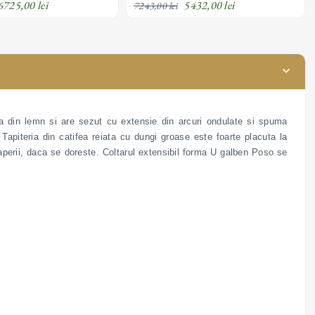
6725,00 lei
5432,00 lei
7243,00 lei
ura din lemn si are sezut cu extensie din arcuri ondulate si spuma
 Tapiteria din catifea reiata cu dungi groase este foarte placuta la
caperii, daca se doreste. Coltarul extensibil forma U galben Poso se