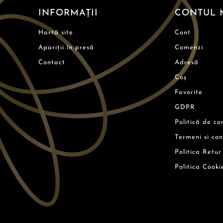
INFORMAȚII
CONTUL 
Hartă site
Cont
Apariții în presă
Comenzi
Contact
Adresă
Coș
Favorite
GDPR
Politică de co
Termeni si con
Politica Retur
Politica Cooki