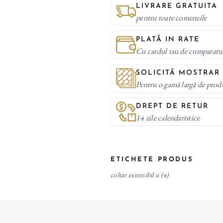
LIVRARE GRATUITA
pentru toate comenzile
PLATĂ IN RATE
Cu cardul tau de cumparatu
SOLICITĂ MOSTRAR
Pentru o gamă largă de prod
DREPT DE RETUR
14 zile calendaristice
ETICHETE PRODUS
coltar extensibil u
(4)