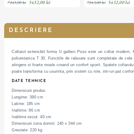
5432,00 lei
5432,00 lei
7243,00 lei
7243,00 lei
DESCRIERE
Coltarul extensibil forma U galben Poso este un coltar modern, fo
poliuretanica T 30. Functiile de ralaxare sunt completate de cele d
atingere si foarte moale creand un confort sporit. Spatele coltarul
poate transforma cu usurinta, prin sistem cu role, intr-un pat conf
DATE TEHNICE
Dimensiuni produs:
Lungime: 390 cm
Latime: 185 cm
Inaltime: 86 cm
Inaltime sezut: 40 cm
Dimensiuni zona dormit: 140 x 344 cm
Greutate: 220 kg