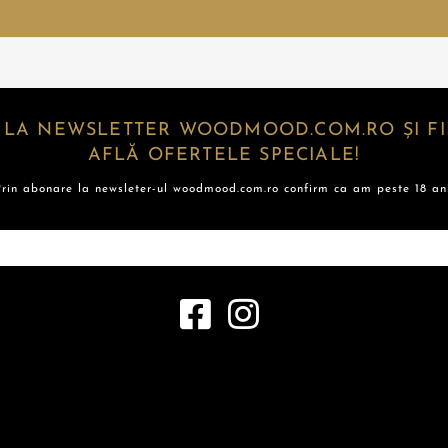
 LA NEWSLETTER WOODMOOD.COM.RO ȘI FII
AFLĂ OFERTELE SPECIALE!
Prin abonare la newsleter-ul woodmood.com.ro confirm ca am peste 18 ani