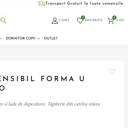
Transport Gratuit la toate comenzile.
0
0
CONT
FAVORITE
COȘ
DORMITOR COPII
OUTLET
ENSIBIL FORMA U
O
i lada de depozitare. Tapiterie din catifea reiata