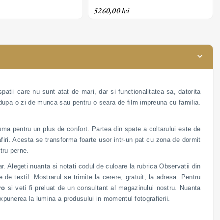
textil
din material textil
5260,00 lei
atii care nu sunt atat de mari, dar si functionalitatea sa, datorita
e dupa o zi de munca sau pentru o seara de film impreuna cu familia.
puma pentru un plus de confort. Partea din spate a coltarului este de
firi. Acesta se transforma foarte usor intr-un pat cu zona de dormit
tru perne.
. Alegeti nuanta si notati codul de culoare la rubrica Observatii din
ie de textil. Mostrarul se trimite la cerere, gratuit, la adresa. Pentru
ro
si veti fi preluat de un consultant al magazinului nostru. Nuanta
expunerea la lumina a produsului in momentul fotografierii.