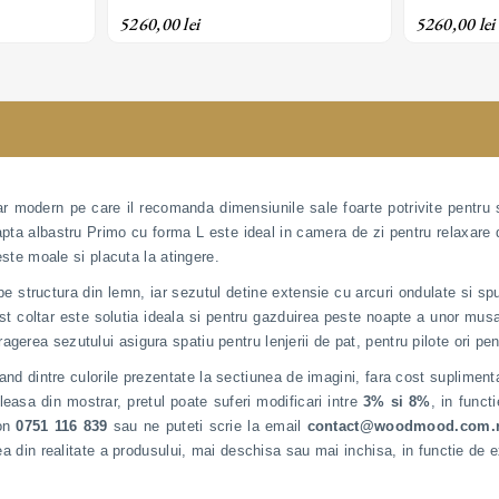
din material textil
din material 
5260,00 lei
5260,00 lei
r modern pe care il recomanda dimensiunile sale foarte potrivite pentru sp
dreapta albastru Primo cu forma L este ideal in camera de zi pentru relaxar
 este moale si placuta la atingere.
pe structura din lemn, iar sezutul detine extensie cu arcuri ondulate si s
t coltar este solutia ideala si pentru gazduirea peste noapte a unor musa
gerea sezutului asigura spatiu pentru lenjerii de pat, pentru pilote ori pen
nd dintre culorile prezentate la sectiunea de imagini, fara cost suplimentar
leasa din mostrar, pretul poate suferi modificari intre
3% si 8%
, in funct
fon
0751 116 839
sau ne puteti scrie la email
contact@woodmood.com.
cea din realitate a produsului, mai deschisa sau mai inchisa, in functie de 