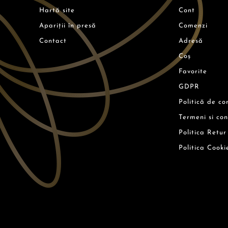
Hartă site
Cont
Apariții în presă
Comenzi
Contact
Adresă
Coș
Favorite
GDPR
Politică de co
Termeni si con
Politica Retur
Politica Cooki