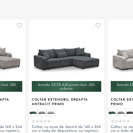
+ 5
 încă -20%
Introdu EXTRA20 pentru încă -20%
Introdu E
reducere
EAPTA
COLTAR EXTENSIBIL DREAPTA
COLTAR EXT
ANTRACIT PRIMO
PRIMO
de 140 x 244
Coltar cu zona de dormit de 140 x 244
Coltar cu zo
cu tapiterie
cm si lada de depozitare, cu tapiterie
cm si lada d