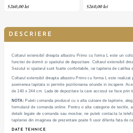
din material textil
din material textil
5260,00 lei
5260,00 lei
DESCRIERE
Coltarul extensibil dreapta albastru Primo cu forma L este un colta
functiei de dormit si spatiului de depozitare. Coltarul extensibil 
Sezutul si spatarul sunt foarte confortabile, iar tapiteria de catifea
Coltarul extensibil dreapta albastru Primo cu forma L este realizat 
asemenea tapitata si permite pozitionarea oriunde in incapere. Aces
de 140 x 244 cm. Lada de depozitare la care accesul se face prin tra
NOTA:
Puteti comanda produsul cu o alta culoare de tapiterie, alega
formularul de comanda online. Pentru o alta categorie de textile, a
detalii legate de comanda sau mostrar, ne puteti contacta la tele
tapiteriei din imaginea de prezentare poate fi usor diferita fata de 
DATE TEHNICE