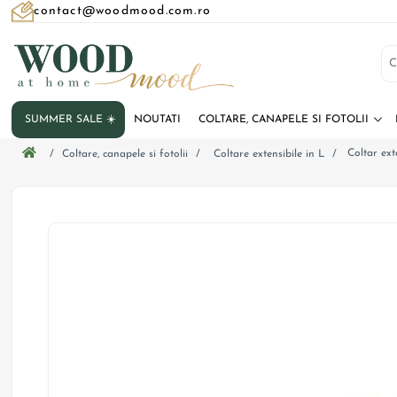
contact@woodmood.com.ro
SUMMER SALE ☀️
NOUTATI
COLTARE, CANAPELE SI FOTOLII
Coltar ext
/
Coltare, canapele si fotolii
/
Coltare extensibile in L
/