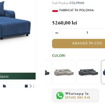
Cod Produs:
COLPRI05
FABRICAT ÎN POLONIA
5260,00 lei
ADAUGĂ ÎN COȘ
CULORI
ucere
Whatsapp la
(0740) 083 848