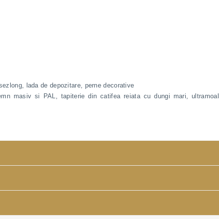
 sezlong, lada de depozitare, perne decorative
lemn masiv si PAL, tapiterie din catifea reiata cu dungi mari, ultram