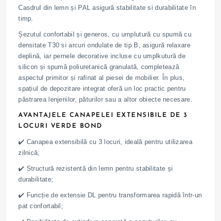
Casdrul din lemn și PAL asigură stabilitate si durabilitate în
timp.
Șezutul confortabil și generos, cu umplutură cu spumă cu
densitate T30 si arcuri ondulate de tip B, asigură relaxare
deplină, iar pernele decorative incluse cu umplkutură de
silicon și spumă poliuretanică granulată, completează
aspectul primitor și rafinat al piesei de mobilier. În plus,
spațiul de depozitare integrat oferă un loc practic pentru
păstrarea lenjeriilor, păturilor sau a altor obiecte necesare.
AVANTAJELE CANAPELEI EXTENSIBILE DE 3
LOCURI VERDE BOND
✔️ Canapea extensibilă cu 3 locuri, ideală pentru utilizarea
zilnică;
✔️ Structură rezistentă din lemn pentru stabilitate și
durabilitate;
✔️ Funcție de extensie DL pentru transformarea rapidă într-un
pat confortabil;