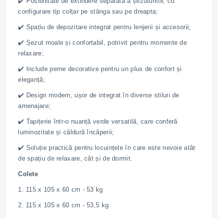
✔️ Posibilitate de extindere separată a șezuturilor, cu
configurare tip colțar pe stânga sau pe dreapta;
✔️ Spațiu de depozitare integrat pentru lenjerii și accesorii;
✔️ Șezut moale și confortabil, potrivit pentru momente de
relaxare;
✔️ Include perne decorative pentru un plus de confort și
eleganță;
✔️ Design modern, ușor de integrat în diverse stiluri de
amenajare;
✔️ Tapițerie într-o nuanță verde versatilă, care conferă
luminozitate și căldură încăperii;
✔️ Soluție practică pentru locuințele în care este nevoie atât
de spațiu de relaxare, cât și de dormit.
Colete
1. 115 x 105 x 60 cm - 53 kg
2. 115 x 105 x 60 cm - 53,5 kg