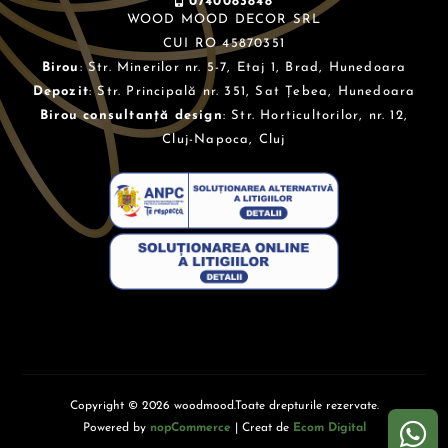
0740083848
WOOD MOOD DECOR SRL
CUI RO 45870351
Birou
: Str. Minerilor nr. 5-7, Etaj 1, Brad, Hunedoara
Depozit
: Str. Principală nr. 351, Sat Țebea, Hunedoara
Birou consultanță design
: Str. Horticultorilor, nr. 12,
Cluj-Napoca, Cluj
Copyright © 2026 woodmood.Toate drepturile rezervate.
Powered by
nopCommerce
| Creat de
Ecom Digital