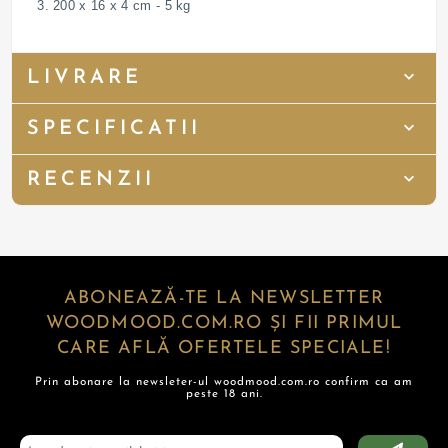
3. 200 x 16 x 4 cm - 5 kg
LIVRARE
SPECIFICATII
RECENZII
ABONEAZĂ-TE LA NEWSLETTER
WOODMOOD.COM.RO ȘI FII PRIMUL
CARE AFLĂ OFERTELE SPECIALE!
Prin abonare la newsleter-ul woodmood.com.ro confirm ca am
peste 18 ani.