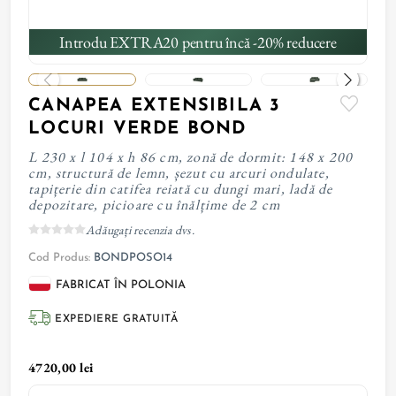
Introdu EXTRA20 pentru încă -20% reducere
CANAPEA EXTENSIBILA 3
LOCURI VERDE BOND
L 230 x l 104 x h 86 cm, zonă de dormit: 148 x 200
cm, structură de lemn, șezut cu arcuri ondulate,
tapițerie din catifea reiată cu dungi mari, ladă de
depozitare, picioare cu înălțime de 2 cm
Adăugați recenzia dvs.
Cod Produs:
BONDPOSO14
FABRICAT ÎN POLONIA
EXPEDIERE GRATUITĂ
4720,00 lei