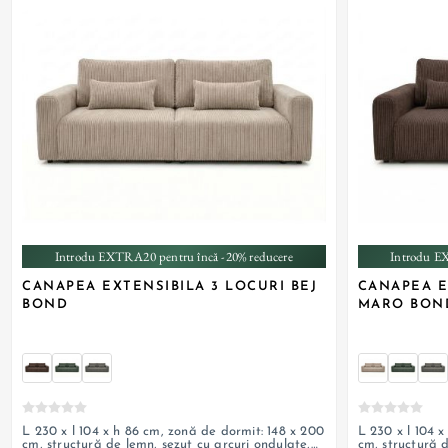
+ 1
Introdu EXTRA20 pentru încă -20% reducere
Introdu E
CANAPEA EXTENSIBILA 3 LOCURI BEJ
CANAPEA E
BOND
MARO BON
L 230 x l 104 x h 86 cm, zonă de dormit: 148 x 200
L 230 x l 104 
cm, structură de lemn, șezut cu arcuri ondulate,
cm, structură d