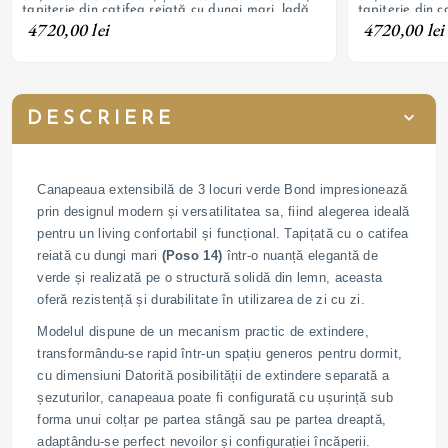
tapițerie din catifea reiată cu dungi mari, ladă
tapițerie din c
de depozitare, picioare cu înălțime de 2 cm
de depozitare,
4720,00 lei
4720,00 lei
DESCRIERE
Canapeaua extensibilă de 3 locuri verde Bond impresionează
prin designul modern și versatilitatea sa, fiind alegerea ideală
pentru un living confortabil și funcțional. Tapițată cu o catifea
reiată cu dungi mari
(Poso 14)
într-o nuanță elegantă de
verde și realizată pe o structură solidă din lemn, aceasta
oferă rezistență și durabilitate în utilizarea de zi cu zi.
Modelul dispune de un mecanism practic de extindere,
transformându-se rapid într-un spațiu generos pentru dormit,
cu dimensiuni Datorită posibilității de extindere separată a
șezuturilor, canapeaua poate fi configurată cu ușurință sub
forma unui colțar pe partea stângă sau pe partea dreaptă,
adaptându-se perfect nevoilor și configurației încăperii.