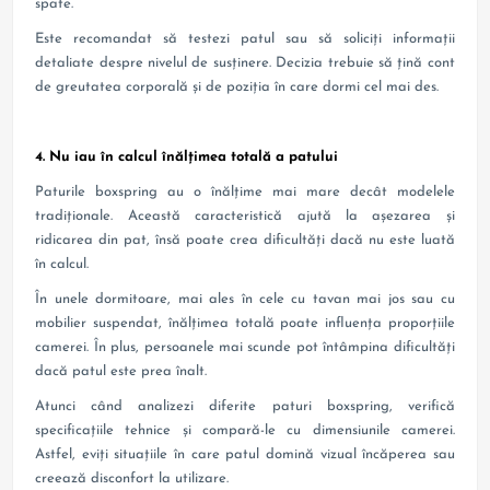
spate.
Este recomandat să testezi patul sau să soliciți informații
detaliate despre nivelul de susținere. Decizia trebuie să țină cont
de greutatea corporală și de poziția în care dormi cel mai des.
4. Nu iau în calcul înălțimea totală a patului
Paturile boxspring au o înălțime mai mare decât modelele
tradiționale. Această caracteristică ajută la așezarea și
ridicarea din pat, însă poate crea dificultăți dacă nu este luată
în calcul.
În unele dormitoare, mai ales în cele cu tavan mai jos sau cu
mobilier suspendat, înălțimea totală poate influența proporțiile
camerei. În plus, persoanele mai scunde pot întâmpina dificultăți
dacă patul este prea înalt.
Atunci când analizezi diferite paturi boxspring, verifică
specificațiile tehnice și compară-le cu dimensiunile camerei.
Astfel, eviți situațiile în care patul domină vizual încăperea sau
creează disconfort la utilizare.