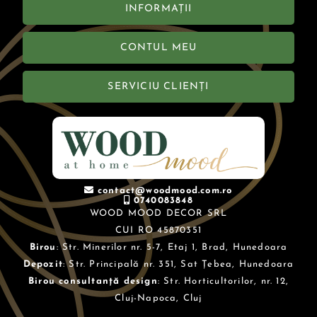
INFORMAȚII
CONTUL MEU
SERVICIU CLIENȚI
contact@woodmood.com.ro
0740083848
WOOD MOOD DECOR SRL
CUI RO 45870351
Birou
: Str. Minerilor nr. 5-7, Etaj 1, Brad, Hunedoara
Depozit
: Str. Principală nr. 351, Sat Țebea, Hunedoara
Birou consultanță design
: Str. Horticultorilor, nr. 12,
Cluj-Napoca, Cluj