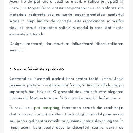
Acest tip de pat are o bază cu arcuri, o saltea principală și,
uneori, un topper. Dacă aceste componente nu sunt realizate din
materiale rezistente sau nu susțin corect greutatea, confortul
scade în timp. Înainte de achiziție, este recomandat să verifici
tipul de arcuri, densitatea saltelei și modul în care sunt fixate
elementele între ele.
Designul contează, dar structura influențează direct calitatea
somnului.
3. Nu are fermitatea potrivită
Confortul nu înseamnă același lucru pentru toată lumea. Unele
persoane preferă o susținere mai fermă, în timp ce altele aleg o
suprafață mai flexibilă. O greșeală des întâlnită este alegerea
unui model fără testare sau fără a analiza nivelul de fermitate.
În cazul unui
pat boxspring
, fermitatea rezultă din combinația
dintre baza cu arcuri și saltea. Dacă alegi un model prea moale
sau prea rigid pentru nevoile tale, somnul poate deveni agitat. În
timp, acest lucru poate duce la disconfort sau la dureri de