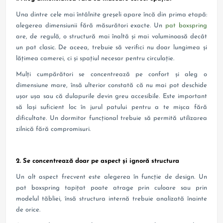
Una dintre cele mai întâlnite greșeli apare încă din prima etapă:
alegerea dimensiunii fără măsurători exacte. Un
pat boxspring
are, de regulă, o structură mai înaltă și mai voluminoasă decât
un pat clasic. De aceea, trebuie să verifici nu doar lungimea și
lățimea camerei, ci și spațiul necesar pentru circulație.
Mulți cumpărători se concentrează pe confort și aleg o
dimensiune mare, însă ulterior constată că nu mai pot deschide
ușor ușa sau că dulapurile devin greu accesibile. Este important
să lași suficient loc în jurul patului pentru a te mișca fără
dificultate. Un dormitor funcțional trebuie să permită utilizarea
zilnică fără compromisuri.
2. Se concentrează doar pe aspect și ignoră structura
Un alt aspect frecvent este alegerea în funcție de design. Un
pat boxspring tapițat poate atrage prin culoare sau prin
modelul tăbliei, însă structura internă trebuie analizată înainte
de orice.