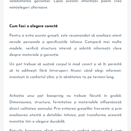
valabilitatea garanției. Lipsa acestor informații poate crea
neînțelegeri ulterioare.
Cum faci o alegere corectă
Pentru a evita aceste greșeli, este recomandat să analizezi atent
nevoile personale și specificațiile tehnice. Compară mai multe
modele, verifică structura internă și solicită informații clare
despre materiale și garanție.
Un pat trebuie să susțină corpul în mod corect și să îți permită
să te odihnești fără întreruperi. Atunci când alegi informat,
investești în confortul zilnic și în sănătatea ta pe termen lung.
Achiziția unui pat boxspring nu trebuie făcută în grabă.
Dimensiunea, structura, fermitatea și materialele influențează
direct calitatea somnului. Prin evitarea greșelilor frecvente și prin
analizarea atentă a detaliilor tehnice, poți transforma această
investiție într-o alegere durabilă.
Paturile boxspring oferă susținere și confort atunci când sunt