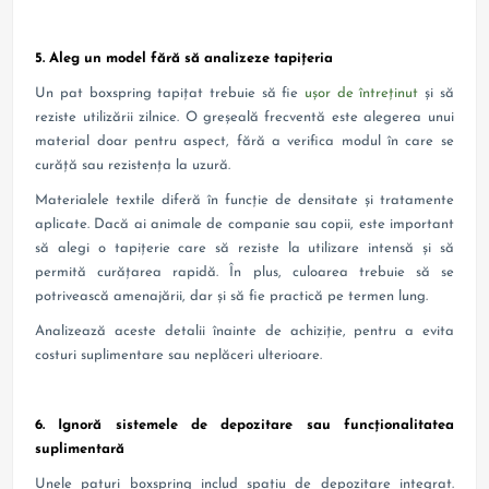
5. Aleg un model fără să analizeze tapițeria
Un pat boxspring tapițat trebuie să fie
ușor de întreținut
și să
reziste utilizării zilnice. O greșeală frecventă este alegerea unui
material doar pentru aspect, fără a verifica modul în care se
curăță sau rezistența la uzură.
Materialele textile diferă în funcție de densitate și tratamente
aplicate. Dacă ai animale de companie sau copii, este important
să alegi o tapițerie care să reziste la utilizare intensă și să
permită curățarea rapidă. În plus, culoarea trebuie să se
potrivească amenajării, dar și să fie practică pe termen lung.
Analizează aceste detalii înainte de achiziție, pentru a evita
costuri suplimentare sau neplăceri ulterioare.
6. Ignoră sistemele de depozitare sau funcționalitatea
suplimentară
Unele paturi boxspring includ spațiu de depozitare integrat.