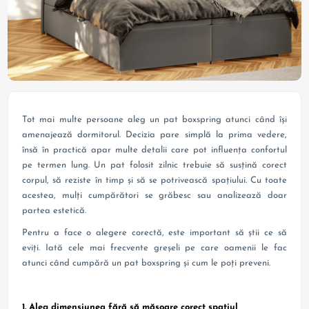
Tot mai multe persoane aleg un pat boxspring atunci când își
amenajează dormitorul. Decizia pare simplă la prima vedere,
însă în practică apar multe detalii care pot influența confortul
pe termen lung. Un pat folosit zilnic trebuie să susțină corect
corpul, să reziste în timp și să se potrivească spațiului. Cu toate
acestea, mulți cumpărători se grăbesc sau analizează doar
partea estetică.
Pentru a face o alegere corectă, este important să știi ce să
eviți. Iată cele mai frecvente greșeli pe care oamenii le fac
atunci când cumpără un pat boxspring și cum le poți preveni.
1. Aleg dimensiunea fără să măsoare corect spațiul