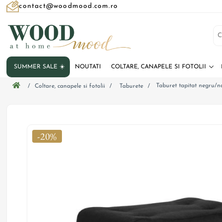
contact@woodmood.com.ro
SUMMER SALE ☀️
NOUTATI
COLTARE, CANAPELE SI FOTOLII
Taburet tapitat negru/n
/
Coltare, canapele si fotolii
/
Taburete
/
-20%