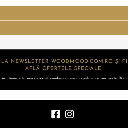
 LA NEWSLETTER WOODMOOD.COM.RO ȘI FII
AFLĂ OFERTELE SPECIALE!
Prin abonare la newsleter-ul woodmood.com.ro confirm ca am peste 18 ani