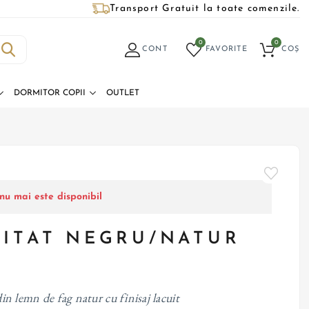
Transport Gratuit la toate comenzile.
0
0
CONT
FAVORITE
COȘ
DORMITOR COPII
OUTLET
nu mai este disponibil
PITAT NEGRU/NATUR
 din lemn de fag natur cu finisaj lacuit