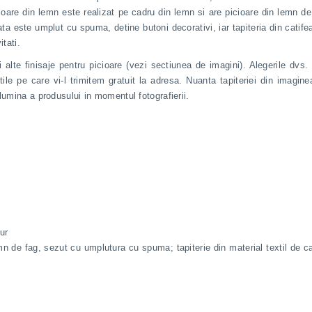
ioare din lemn este realizat pe cadru din lemn si are picioare din lemn de 
ta este umplut cu spuma, detine butoni decorativi, iar tapiteria din catif
tati.
 alte finisaje pentru picioare (vezi sectiunea de imagini). Alegerile dvs.
le pe care vi-l trimitem gratuit la adresa. Nuanta tapiteriei din imagine
lumina a produsului in momentul fotografierii.
ur
n de fag, sezut cu umplutura cu spuma; tapiterie din material textil de cat