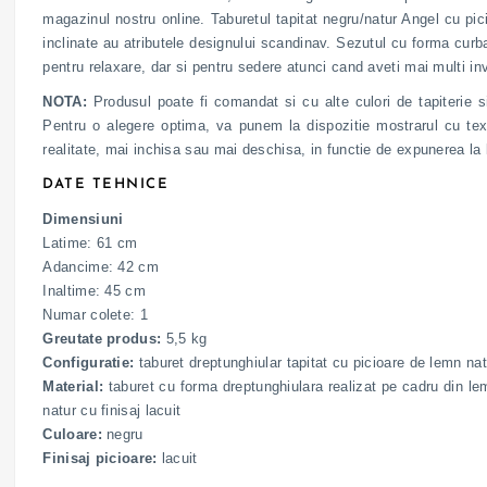
magazinul nostru online. Taburetul tapitat negru/natur Angel cu pic
inclinate au atributele designului scandinav. Sezutul cu forma curba
pentru relaxare, dar si pentru sedere atunci cand aveti mai multi invi
NOTA:
Produsul poate fi comandat si cu alte culori de tapiterie si
Pentru o alegere optima, va punem la dispozitie mostrarul cu texti
realitate, mai inchisa sau mai deschisa, in functie de expunerea la 
DATE TEHNICE
Dimensiuni
Latime: 61 cm
Adancime: 42 cm
Inaltime: 45 cm
Numar colete: 1
Greutate produs:
5,5 kg
Configuratie:
taburet dreptunghiular tapitat cu picioare de lemn nat
Material:
taburet cu forma dreptunghiulara realizat pe cadru din lem
natur cu finisaj lacuit
Culoare:
negru
Finisaj picioare:
lacuit