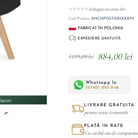
Adăugați recenzia dvs.
Cod Produs:
ANCHPOSTGR1XXXP2
FABRICAT ÎN POLONIA
EXPEDIERE GRATUITĂ
884,00 lei
1105,00 lei
Whatsapp la
(0740) 083 848
ucere
LIVRARE GRATUITA
pentru toate comenzile
PLATĂ IN RATE
Cu cardul tau de cumparatu