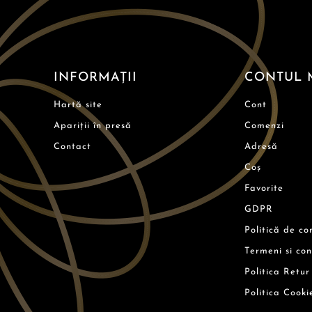
INFORMAȚII
CONTUL 
Hartă site
Cont
Apariții în presă
Comenzi
Contact
Adresă
Coș
Favorite
GDPR
Politică de co
Termeni si con
Politica Retur
Politica Cooki