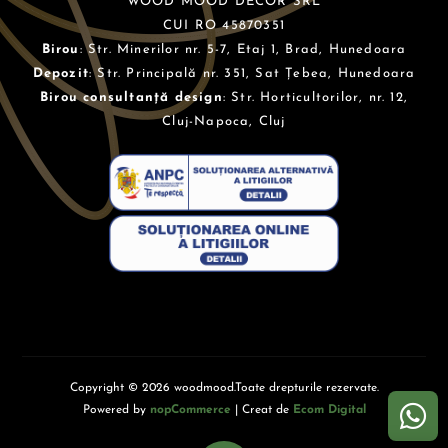
WOOD MOOD DECOR SRL
CUI RO 45870351
Birou
: Str. Minerilor nr. 5-7, Etaj 1, Brad, Hunedoara
Depozit
: Str. Principală nr. 351, Sat Țebea, Hunedoara
Birou consultanță design
: Str. Horticultorilor, nr. 12,
Cluj-Napoca, Cluj
Copyright © 2026 woodmood.Toate drepturile rezervate.
Powered by
nopCommerce
| Creat de
Ecom Digital