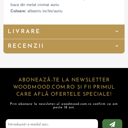
baza din metal cromat auriu
Culoare:
albastru inchis/auriu
LIVRARE
RECENZII
ABONEAZĂ-TE LA NEWSLETTER
WOODMOOD.COM.RO ȘI FII PRIMUL
CARE AFLĂ OFERTELE SPECIALE!
Prin abonare la newsleter-ul woodmood.com.ro confirm ca am
peste 18 ani.