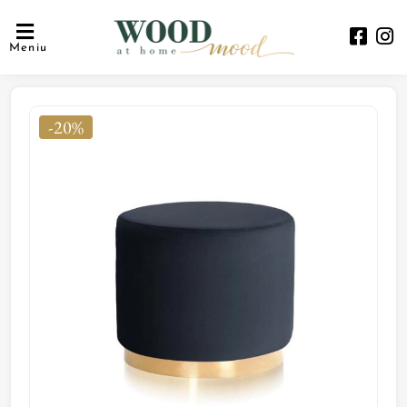
Meniu
-20%