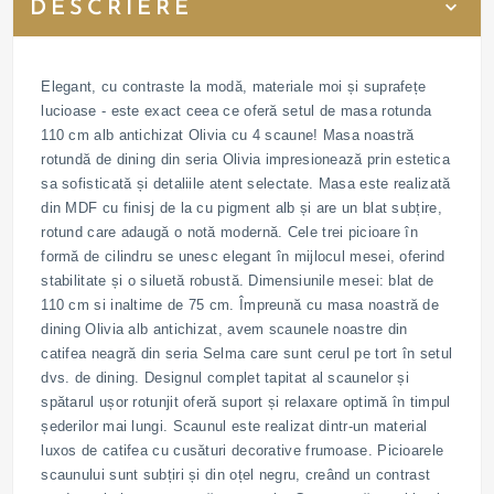
DESCRIERE
Elegant, cu contraste la modă, materiale moi și suprafețe
lucioase - este exact ceea ce oferă setul de masa rotunda
110 cm alb antichizat Olivia cu 4 scaune! Masa noastră
rotundă de dining din seria Olivia impresionează prin estetica
sa sofisticată și detaliile atent selectate. Masa este realizată
din MDF cu finisj de la cu pigment alb și are un blat subțire,
rotund care adaugă o notă modernă. Cele trei picioare în
formă de cilindru se unesc elegant în mijlocul mesei, oferind
stabilitate și o siluetă robustă. Dimensiunile mesei: blat de
110 cm si inaltime de 75 cm. Împreună cu masa noastră de
dining Olivia alb antichizat, avem scaunele noastre din
catifea neagră din seria Selma care sunt cerul pe tort în setul
dvs. de dining. Designul complet tapitat al scaunelor și
spătarul ușor rotunjit oferă suport și relaxare optimă în timpul
șederilor mai lungi. Scaunul este realizat dintr-un material
luxos de catifea cu cusături decorative frumoase. Picioarele
scaunului sunt subțiri și din oțel negru, creând un contrast