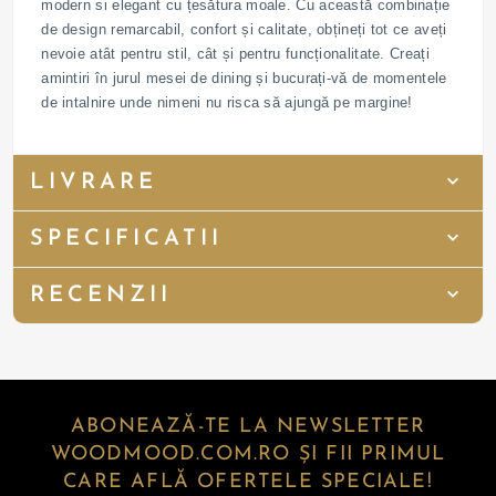
modern si elegant cu țesătura moale. Cu această combinație
de design remarcabil, confort și calitate, obțineți tot ce aveți
nevoie atât pentru stil, cât și pentru funcționalitate. Creați
amintiri în jurul mesei de dining și bucurați-vă de momentele
de intalnire unde nimeni nu risca să ajungă pe margine!
LIVRARE
SPECIFICATII
RECENZII
ABONEAZĂ-TE LA NEWSLETTER
WOODMOOD.COM.RO ȘI FII PRIMUL
CARE AFLĂ OFERTELE SPECIALE!