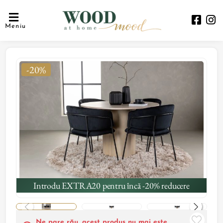
Meniu
-20%
Introdu EXTRA20 pentru încă -20% reducere
Ne pare rău, acest produs nu mai este