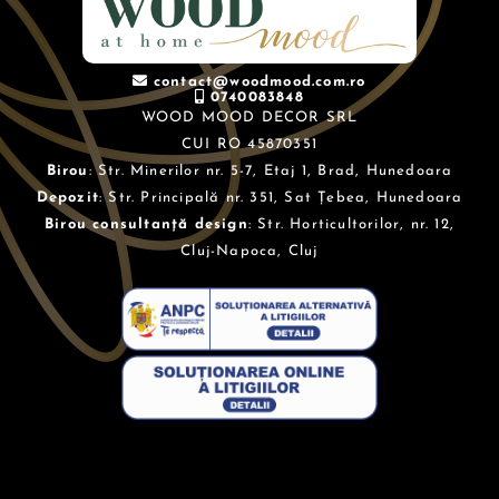
contact@woodmood.com.ro
0740083848
WOOD MOOD DECOR SRL
CUI RO 45870351
Birou
: Str. Minerilor nr. 5-7, Etaj 1, Brad, Hunedoara
Depozit
: Str. Principală nr. 351, Sat Țebea, Hunedoara
Birou consultanță design
: Str. Horticultorilor, nr. 12,
Cluj-Napoca, Cluj