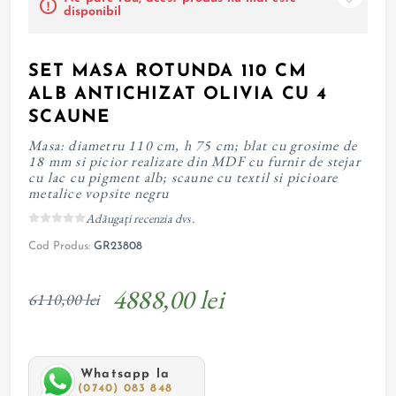
disponibil
SET MASA ROTUNDA 110 CM
ALB ANTICHIZAT OLIVIA CU 4
SCAUNE
Masa: diametru 110 cm, h 75 cm; blat cu grosime de
18 mm si picior realizate din MDF cu furnir de stejar
cu lac cu pigment alb; scaune cu textil si picioare
metalice vopsite negru
Adăugați recenzia dvs.
Cod Produs:
GR23808
4888,00 lei
6110,00 lei
Whatsapp la
(0740) 083 848