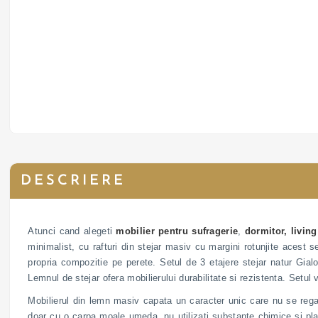
DESCRIERE
Atunci cand alegeti
mobilier pentru sufragerie
,
dormitor,
living
minimalist, cu rafturi din stejar masiv cu margini rotunjite acest s
propria compozitie pe perete. Setul de 3 etajere stejar natur Gialo
Lemnul de stejar ofera mobilierului durabilitate si rezistenta. Setul
Mobilierul din lemn masiv capata un caracter unic care nu se rega
doar cu o carpa moale umeda, nu utilizati substante chimice si pla