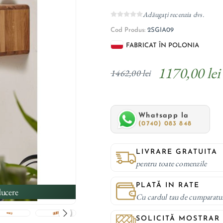
Adăugați recenzia dvs.
Cod Produs:
2SGIA09
FABRICAT ÎN POLONIA
1170,00 lei
1462,00 lei
Whatsapp la
(0740) 083 848
LIVRARE GRATUITA
pentru toate comenzile
PLATĂ IN RATE
ucere
Cu cardul tau de cumparatu
SOLICITĂ MOSTRAR