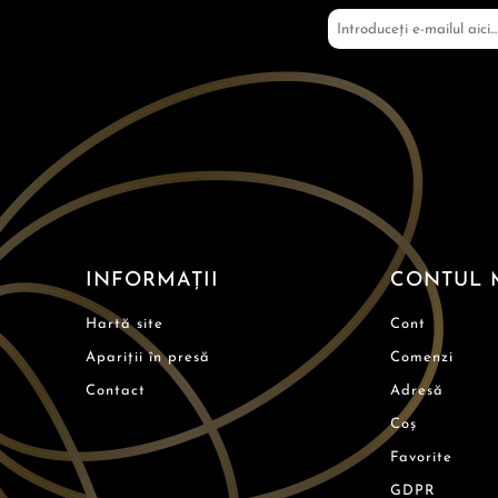
INFORMAȚII
CONTUL 
Hartă site
Cont
Apariții în presă
Comenzi
Contact
Adresă
Coș
Favorite
GDPR