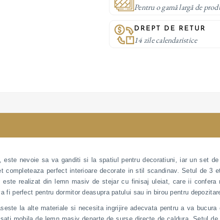
Pentru o gamă largă de prod
DREPT DE RETUR
14 zile calendaristice
, este nevoie sa va ganditi si la spatiul pentru decoratiuni, iar un set d
et completeaza perfect interioare decorate in stil scandinav. Setul de 3 e
 este realizat din lemn masiv de stejar cu finisaj uleiat, care ii confera 
 va fi perfect pentru dormitor deasupra patului sau in birou pentru depozitar
seste la alte materiale si necesita ingrijire adecvata pentru a va bucura
sati mobila de lemn masiv departe de surse directe de caldura. Setul de 3