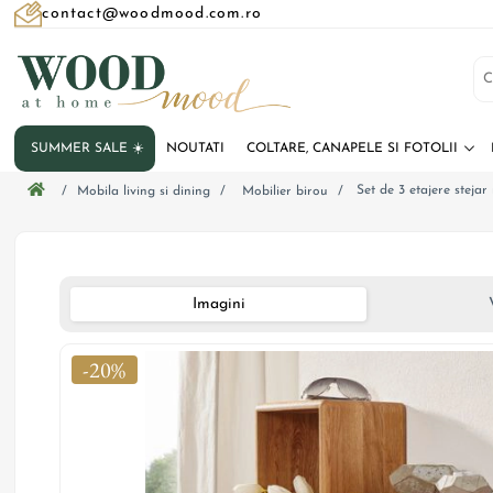
contact@woodmood.com.ro
SUMMER SALE ☀️
NOUTATI
COLTARE, CANAPELE SI FOTOLII
Set de 3 etajere stejar
/
Mobila living si dining
/
Mobilier birou
/
Imagini
-20%