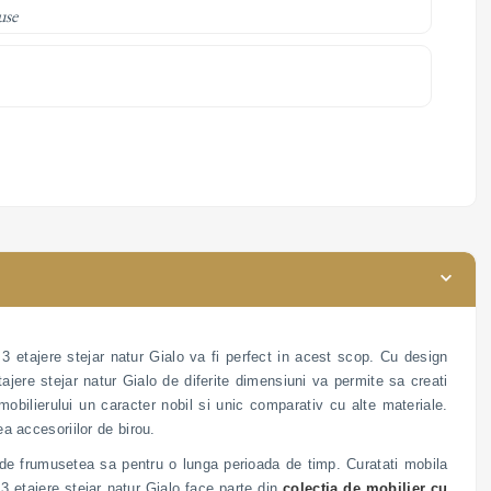
use
e 3 etajere stejar natur Gialo va fi perfect in acest scop. Cu design
tajere stejar natur Gialo de diferite dimensiuni va permite sa creati
mobilierului un caracter nobil si unic comparativ cu alte materiale.
ea accesoriilor de birou.
 de frumusetea sa pentru o lunga perioada de timp. Curatati mobila
 etajere stejar natur Gialo face parte din
colectia de mobilier cu