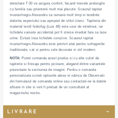
densitate T-30 va asigura confort, facand mesele prelungite
cu familia sau prientenii mult mai placute. Scaunul tapitat
mustar/negru Alexandru va ramane mult timp in tendinte
datorita aspectului sau apropiat de stilul clasic. Tapiteria din
material textil hidrofug (Luis 48) este usor de intretinut, iar
lichidele varsate accidental pot fi sterse imediat fara sa lase
urme. Evitati insa lichidele corozive. Scaunul tapitat
mustar/negru Alexandru este potrivit atat pentru sufrageriile
traditionale, cat si pentru cele decorate in stil modern.
NOTA:
Puteti comanda acest produs si cu alte culori de
tapiterie si finisaje pentru picioare, alegand dintre variantele
prezentate la sectiunea de imagini. Pentru o comanda
personalizata scrieti optiunile alese in rubrica de Observatii
din formularul de comanda online sau contactati-ne la datele
afisate in site si veti fi preluat de un consultant al
magazinului nostru.
LIVRARE