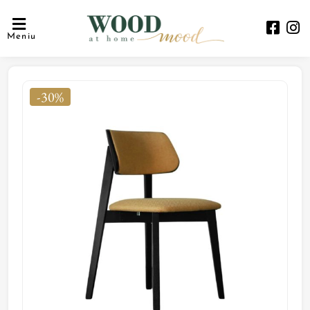
Meniu
-30%