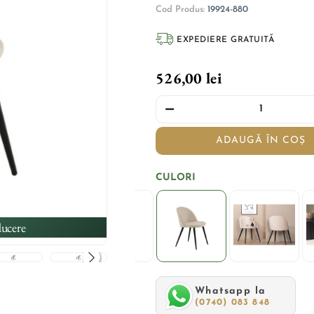
Cod Produs:
19924-880
EXPEDIERE GRATUITĂ
526,00 lei
ADAUGĂ ÎN COȘ
CULORI
ucere
Whatsapp la
(0740) 083 848