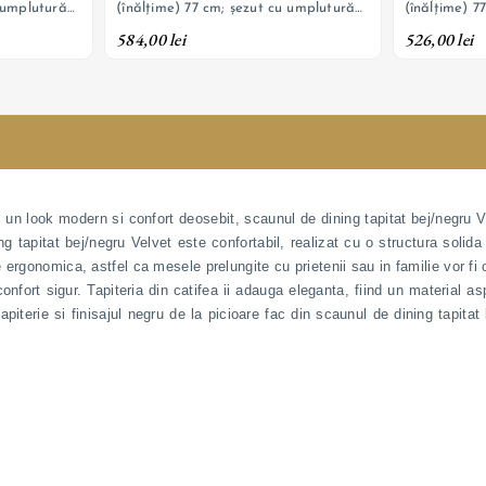
u umplutură
(înălțime) 77 cm; șezut cu umplutură
(înălțime) 7
catifea,
cu burete și tapițerie din catifea,
cu burete și 
584,00 lei
526,00 lei
j negru
picioare din oțel cu decor de culoare
picioare din 
nuc
un look modern si confort deosebit, scaunul de dining tapitat bej/negru Ve
ng tapitat bej/negru Velvet este confortabil, realizat cu o structura soli
ergonomica, astfel ca mesele prelungite cu prietenii sau in familie vor fi
nfort sigur. Tapiteria din catifea ii adauga eleganta, fiind un material as
apiterie si finisajul negru de la picioare fac din scaunul de dining tapit