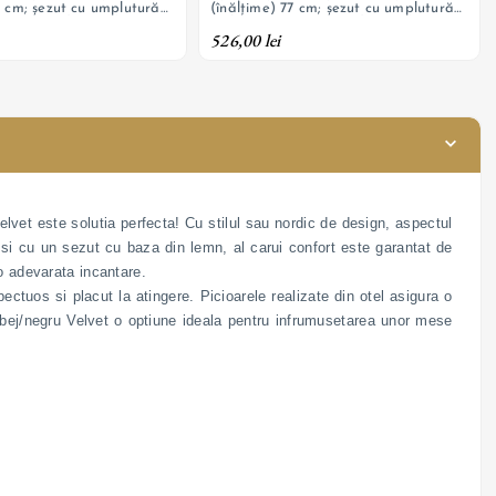
7 cm; șezut cu umplutură
(înălțime) 77 cm; șezut cu umplutură
tapițerie din catifea,
cu burete și tapițerie din catifea,
526,00 lei
oțel cu finisaj negru
picioare din oțel cu finisaj negru
lvet este solutia perfecta! Cu stilul sau nordic de design, aspectul
da si cu un sezut cu baza din lemn, al carui confort este garantat de
 o adevarata incantare.
pectuos si placut la atingere. Picioarele realizate din otel asigura o
at bej/negru Velvet o optiune ideala pentru infrumusetarea unor mese