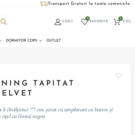
Transport Gratuit la toate comenzile.
0
0
CONT
FAVORITE
COȘ
DORMITOR COPII
OUTLET
INING TAPITAT
VELVET
x h (înălțime) 77 cm; șezut cu umplutură cu burete și
n oțel cu finisaj negru