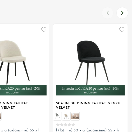
+ 6
+ 6
XTRA20 pentru încă -20%
Introdu EXTRA20 pentru încă -20%
reducere
reducere
INING TAPITAT
SCAUN DE DINING TAPITAT NEGRU
 VELVET
VELVET
0 x a (adâncime) 55 x h
l (lățime) 50 x a (adâncime) 55 x h