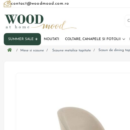
contact@woodmood.com.ro
SUMMER SALE ☀️
NOUTATI
COLTARE, CANAPELE SI FOTOLII
Scaun de dining tap
/
Mese si scaune
/
Scaune metalice tapitate
/