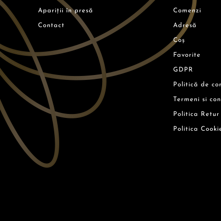
Apariții în presă
Comenzi
Contact
Adresă
Coș
Favorite
GDPR
Politică de co
Termeni si con
Politica Retur
Politica Cooki