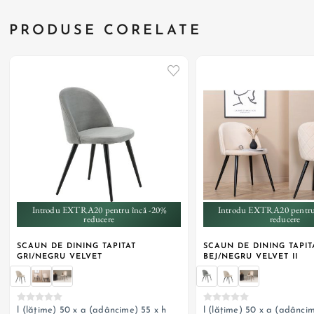
PRODUSE CORELATE
+ 6
+ 6
Introdu EXTRA20 pentru încă -20%
Introdu EXTRA20 pentru
reducere
reducere
SCAUN DE DINING TAPITAT
SCAUN DE DINING TAPIT
GRI/NEGRU VELVET
BEJ/NEGRU VELVET II
l (lățime) 50 x a (adâncime) 55 x h
l (lățime) 50 x a (adâncim