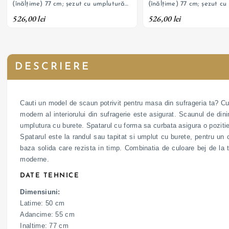
(înălțime) 77 cm; șezut cu umplutură
(înălțime) 77 cm; șezut c
cu burete și tapițerie din catifea,
cu burete și tapițerie din 
526,00 lei
526,00 lei
picioare din oțel cu finisaj negru
picioare din oțel cu finisa
DESCRIERE
Cauti un model de scaun potrivit pentru masa din sufrageria ta? Cu 
modern al interiorului din sufragerie este asigurat. Scaunul de dini
umplutura cu burete. Spatarul cu forma sa curbata asigura o pozitie 
Spatarul este la randul sau tapitat si umplut cu burete, pentru un co
baza solida care rezista in timp. Combinatia de culoare bej de la t
moderne.
DATE TEHNICE
Dimensiuni:
Latime: 50 cm
Adancime: 55 cm
Inaltime: 77 cm