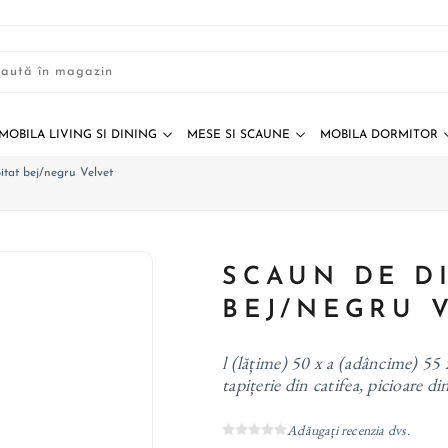
MOBILA LIVING SI DINING
MESE SI SCAUNE
MOBILA DORMITOR
itat bej/negru Velvet
SCAUN DE D
BEJ/NEGRU 
l (lățime) 50 x a (adâncime) 55 
tapițerie din catifea, picioare di
Adăugați recenzia dvs.