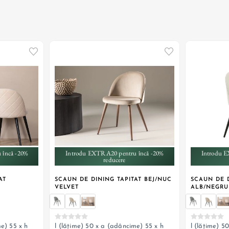
+ 6
 încă -20%
Introdu EXTRA20 pentru încă -20%
Introdu E
reducere
AT
SCAUN DE DINING TAPITAT BEJ/NUC
SCAUN DE D
VELVET
ALB/NEGRU
e) 55 x h
l (lățime) 50 x a (adâncime) 55 x h
l (lățime) 5