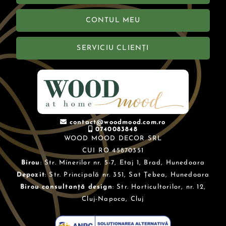
CONTUL MEU
SERVICIU CLIENȚI
contact@woodmood.com.ro
0740083848
WOOD MOOD DECOR SRL
CUI RO 45870351
Birou
: Str. Minerilor nr. 5-7, Etaj 1, Brad, Hunedoara
Depozit
: Str. Principală nr. 351, Sat Țebea, Hunedoara
Birou consultanță design
: Str. Horticultorilor, nr. 12,
Cluj-Napoca, Cluj