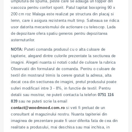
umplutura de spuma, peste care se adauga un topper din
vascoza pentru confort sporit. Patul tapitat boxspring 90 x
200 cm roz Malaga este realizat pe structura din placaj si
lemn, care ii asigura rezistenta mult timp. Salteaua se ridica
usor datorita mecanismului de actionare cu telescop. Lada
de depozitare ofera spatiu generos pentru depozitarea
asternuturilor.
NOTA:
Puteti comanda produsul cu o alta culoare de
tapiterie, alegand dintre culorile prezentate la sectiunea de
imagini. Alegeti nuanta si notati codul de culoare la rubrica
Observatii din formularul de comanda. Pentru o culoare de
textil din mostrarul trimis la cerere gratuit la adresa, alta
decat cea din sectiunea de imagini, pretul produsului poate
suferi modificari intre 3 - 8%, in functie de textil. Pentru
detalii sau mostrar, ne puteti contacta la telefon
0751 116
839
sau ne puteti scrie la email
contact@woodmood.com.ro
si veti fi preluat de un
consultant al magazinului nostru. Nuanta tapiteriei din
imaginea de prezentare poate fi usor diferita fata de cea din
realitate a produsului, mai deschisa sau mai inchisa, in