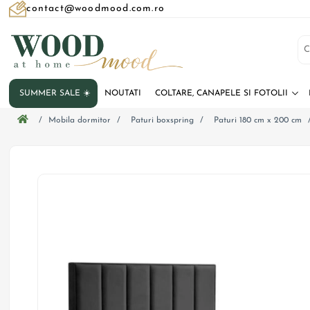
contact@woodmood.com.ro
SUMMER SALE ☀️
NOUTATI
COLTARE, CANAPELE SI FOTOLII
/
Mobila dormitor
/
Paturi boxspring
/
Paturi 180 cm x 200 cm