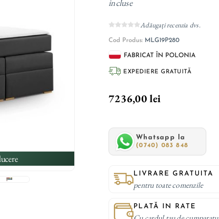
incluse
Adăugați recenzia dvs.
Cod Produs:
MLG19P280
FABRICAT ÎN POLONIA
EXPEDIERE GRATUITĂ
7236,00 lei
Whatsapp la
(0740) 083 848
ucere
LIVRARE GRATUITA
pentru toate comenzile
PLATĂ IN RATE
Cu cardul tau de cumparatu