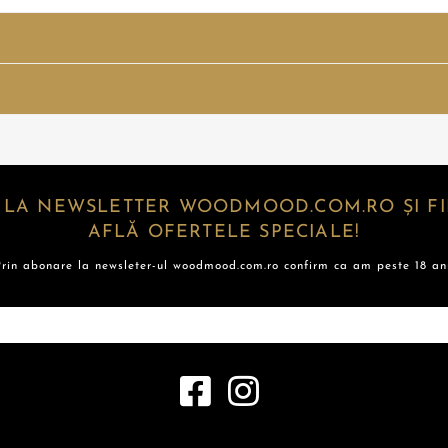
 LA NEWSLETTER WOODMOOD.COM.RO ȘI FII
AFLĂ OFERTELE SPECIALE!
Prin abonare la newsleter-ul woodmood.com.ro confirm ca am peste 18 ani