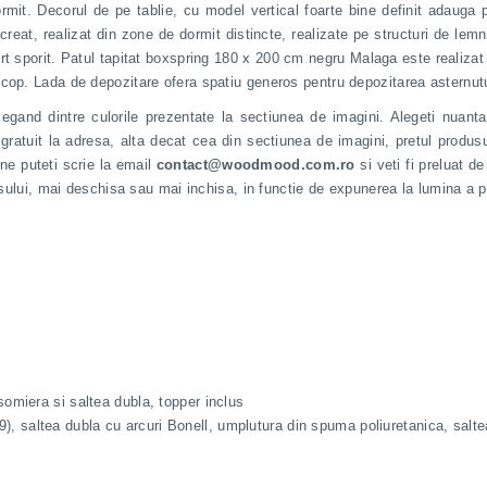
. Decorul de pe tablie, cu model vertical foarte bine definit adauga pe
reat, realizat din zone de dormit distincte, realizate pe structuri de lem
 sporit. Patul tapitat boxspring 180 x 200 cm negru Malaga este realizat p
cop. Lada de depozitare ofera spatiu generos pentru depozitarea asternutur
egand dintre culorile prezentate la sectiunea de imagini. Alegeti nuanta
ratuit la adresa, alta decat cea din sectiunea de imagini, pretul produsul
ne puteti scrie la email
contact@woodmood.com.ro
si veti fi preluat 
dusului, mai deschisa sau mai inchisa, in functie de expunerea la lumina a p
somiera si saltea dubla, topper inclus
l 19), saltea dubla cu arcuri Bonell, umplutura din spuma poliuretanica, sal