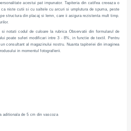
rsonalitate acestui pat impunator. Tapiteria din catifea creeaza o
n ca niste cutii si cu saltele cu arcuri si umplutura de spuma, peste
e structura din placaj si lemn, care ii asigura rezistenta mult timp.
ilor.
 si notati codul de culoare la rubrica Observatii din formularul de
ui poate suferi modificari intre 3 - 8%, in functie de textil. Pentru
de un consultant al magazinului nostru. Nuanta tapiteriei din imaginea
rodusului in momentul fotografierii.
tea aditionala de 5 cm din vascoza