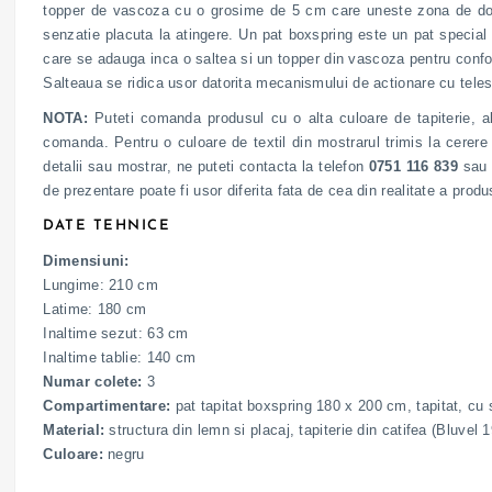
topper de vascoza cu o grosime de 5 cm care uneste zona de dormit
senzatie placuta la atingere. Un pat boxspring este un pat special c
care se adauga inca o saltea si un topper din vascoza pentru confort
Salteaua se ridica usor datorita mecanismului de actionare cu teles
NOTA:
Puteti comanda produsul cu o alta culoare de tapiterie, al
comanda. Pentru o culoare de textil din mostrarul trimis la cerere g
detalii sau mostrar, ne puteti contacta la telefon
0751 116 839
sau 
de prezentare poate fi usor diferita fata de cea din realitate a pro
DATE TEHNICE
Dimensiuni:
Lungime: 210 cm
Latime: 180 cm
Inaltime sezut: 63 cm
Inaltime tablie: 140 cm
Numar colete:
3
Compartimentare:
pat tapitat boxspring 180 x 200 cm, tapitat, cu 
Material:
structura din lemn si placaj, tapiterie din catifea (Bluve
Culoare:
negru