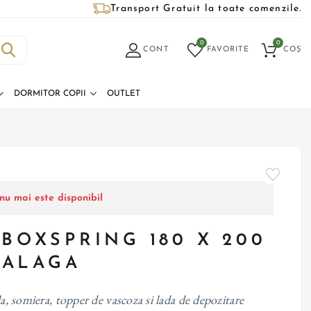
Transport Gratuit la toate comenzile.
0
0
CONT
FAVORITE
COȘ
DORMITOR COPII
OUTLET
nu mai este disponibil
 BOXSPRING 180 X 200
MALAGA
la, somiera, topper de vascoza si lada de depozitare