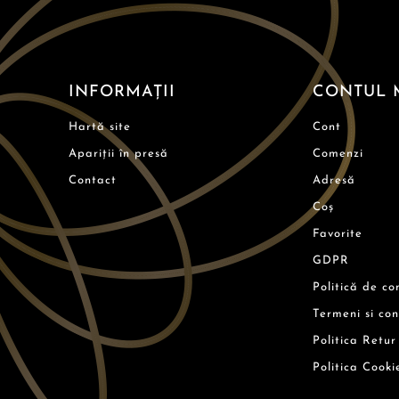
INFORMAȚII
CONTUL 
Hartă site
Cont
Apariții în presă
Comenzi
Contact
Adresă
Coș
Favorite
GDPR
Politică de co
Termeni si con
Politica Retur
Politica Cooki