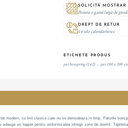
SOLICITĂ MOSTRAR
Pentru o gamă largă de prod
DREPT DE RETUR
14 zile calendaristice
ETICHETE PRODUS
pat boxspring
(142)
,
pat 180 x 200 c
tat modern, cu linii clasice care nu se demodeaza in timp. Paturile boxspr
 se adauga un topper pentru uniformizarea intregii zone de dormit. Tapiteria 