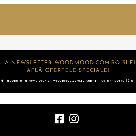
 LA NEWSLETTER WOODMOOD.COM.RO ȘI FII
AFLĂ OFERTELE SPECIALE!
Prin abonare la newsleter-ul woodmood.com.ro confirm ca am peste 18 ani