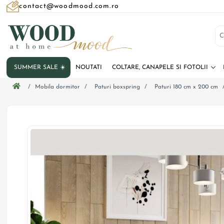
contact@woodmood.com.ro
SUMMER SALE ☀️
NOUTATI
COLTARE, CANAPELE SI FOTOLII
/
Mobila dormitor
/
Paturi boxspring
/
Paturi 180 cm x 200 cm