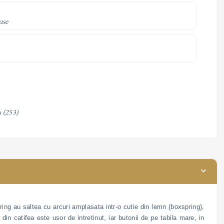
use
m
(253)
ing au saltea cu arcuri amplasata intr-o cutie din lemn (boxspring),
din catifea este usor de intretinut, iar butonii de pe tabila mare, in