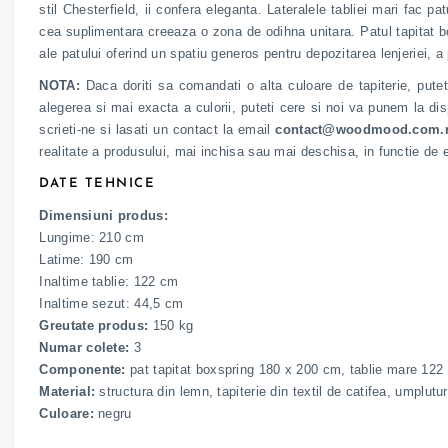
stil Chesterfield, ii confera eleganta. Lateralele tabliei mari fac 
cea suplimentara creeaza o zona de odihna unitara. Patul tapitat 
ale patului oferind un spatiu generos pentru depozitarea lenjeriei, a
NOTA:
Daca doriti sa comandati o alta culoare de tapiterie, putet
alegerea si mai exacta a culorii, puteti cere si noi va punem la disp
scrieti-ne si lasati un contact la email
contact@woodmood.com.
realitate a produsului, mai inchisa sau mai deschisa, in functie de 
DATE TEHNICE
Dimensiuni produs:
Lungime: 210 cm
Latime: 190 cm
Inaltime tablie: 122 cm
Inaltime sezut: 44,5 cm
Greutate produs:
150 kg
Numar colete:
3
Componente:
pat tapitat boxspring 180 x 200 cm, tablie mare 122
Material:
structura din lemn, tapiterie din textil de catifea, umplu
Culoare:
negru