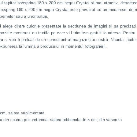
patul tapitat boxspring 180 x 200 cm negru Crystal si mai atractiv, deoarece
boxspring 180 x 200 cm negru Crystal este prevazut cu un mecanism de ridi
 pernelor sau a unor paturi.
i alege dintre culorile prezentate la sectiunea de imagini si sa precizat
ozitie mostrarul cu textile pe care vi-l trimitem gratuit la adresa. Pentru 
ro
si veti fi preluat de un consultant al magazinului nostru. Nuanta tapiter
expunerea la lumina a produsului in momentul fotografierii.
 cm, saltea suplimentara
tura din spuma poliuretanica, saltea aditionala de 5 cm, din vascoza