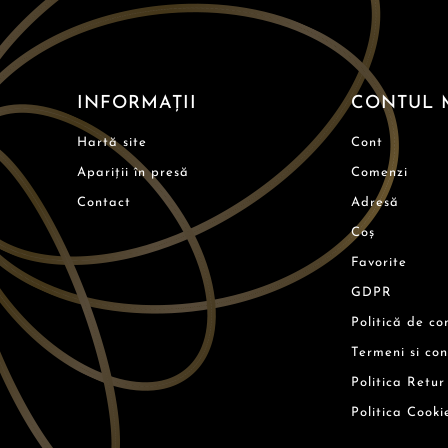
INFORMAȚII
CONTUL 
Hartă site
Cont
Apariții în presă
Comenzi
Contact
Adresă
Coș
Favorite
GDPR
Politică de co
Termeni si con
Politica Retur
Politica Cooki